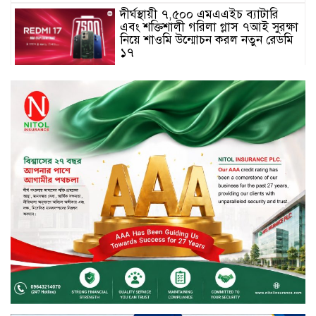
দীর্ঘস্থায়ী ৭,৫০০ এমএএইচ ব্যাটারি
এবং শক্তিশালী গরিলা গ্লাস ৭আই সুরক্ষা
নিয়ে শাওমি উন্মোচন করল নতুন রেডমি
১৭
২০২৫-২৬ অর্থবছরে এনবিআরের রাজস্ব
আদায় ৪.১৫ লাখ কোটি টাকা
সপ্তাহের তৃতীয় কার্যদিবসে লেনদেনের
শীর্ষে একমি পেস্টিসাইড
সপ্তাহের তৃতীয় কার্যদিবসে দরবৃদ্ধির
শীর্ষে সেন্ট্রাল ইন্সুরেন্স
সপ্তাহের তৃতীয় কার্যদিবসে দরপতনের
শীর্ষে রিং শাইন টেক্সটাইল