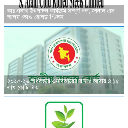
কারখানার উৎপাদন কার্যক্রম সম্পূর্ণ বন্ধ, জানাল এস
আলম কোল্ড রোলড স্টিলস
২০২৫-২৬ অর্থবছরে এনবিআরের রাজস্ব আদায় ৪.১৫
লাখ কোটি টাকা