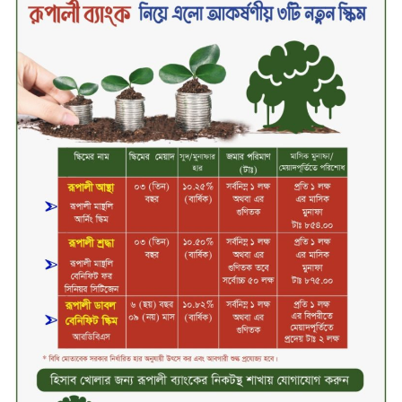
গণতন্ত্র ও আত্মত্যাগের ইতিহাস সংরক্ষণ
করবে জুলাই স্মৃতি জাদুঘর: প্রধানমন্ত্রী
সিলেট ওসমানী বিমানবন্দরে সালাম
এয়ার চালু হচ্ছে ১লা সেপ্টেম্বর হতে
চুয়াডাঙ্গা আদালত চত্বরে ভুয়া
আইনজীবীসহ দুইজন আটক, ‘রায়
পাইয়ে দেওয়ার’ নামে লাখ লাখ টাকা
হাতিয়ে নেওয়ার অভিযোগ