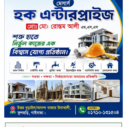
টাঙ্গাইলে জুলাই গণঅভ্যুত্থান দিবস
পালিত
জাতিসংঘের হিসাব ও সরকারি গেজেটের
বাইরে থাকা ৫৬৪ নিহতের পরিচয়
প্রকাশের দাবি বিসিআরএসের
চুয়াডাঙ্গায় পুষ্পস্তবক অর্পণ ও আলোচনা
সভার মধ্য দিয়ে জুলাই গণঅভ্যুত্থান
দিবস পালিত
৮ ব্র্যান্ডের ফর্সাকারী ক্রিমে বিপজ্জনক
মাত্রায় মার্কারি, সতর্ক করল বিএসটিআই
জুলাই গণঅভ্যুত্থান ছিল সর্বস্তরের
মানুষের আন্দোলন: মুহাম্মদ ইউনূস