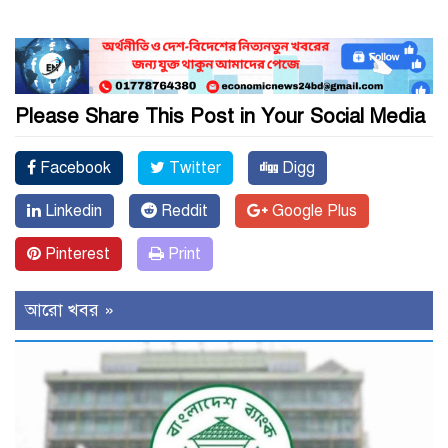
Please Share This Post in Your Social Media
Facebook
Twitter
Digg
Linkedin
Reddit
Google Plus
Pinterest
Print
আরো খবর »