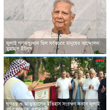
জুলাই গণঅভ্যুত্থান ছিল সর্বস্তরের মানুষের আন্দোলন:
মুহাম্মদ ইউনূস
গণতন্ত্র ও আত্মত্যাগের ইতিহাস সংরক্ষণ করবে জুলাই
স্মৃতি জাদুঘর: প্রধানমন্ত্রী