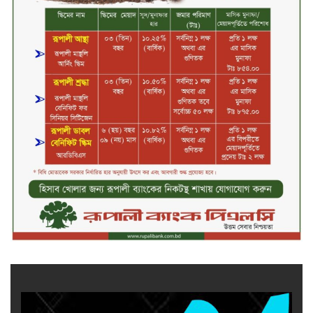
সিলেট ওসমানী বিমানবন্দরে সালাম
এয়ার চালু হচ্ছে ১লা সেপ্টেম্বর হতে
চুয়াডাঙ্গা আদালত চত্বরে ভুয়া
আইনজীবীসহ দুইজন আটক, ‘রায়
পাইয়ে দেওয়ার’ নামে লাখ লাখ টাকা
হাতিয়ে নেওয়ার অভিযোগ