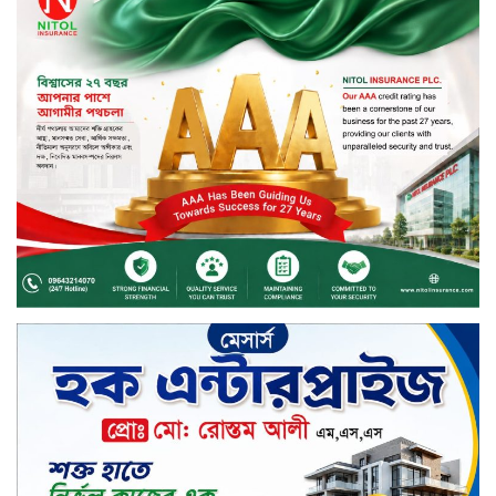
সপ্তাহের তৃতীয় কার্যদিবসে লেনদেনের
শীর্ষে একমি পেস্টিসাইড
সপ্তাহের তৃতীয় কার্যদিবসে দরবৃদ্ধির
শীর্ষে সেন্ট্রাল ইন্সুরেন্স
সপ্তাহের তৃতীয় কার্যদিবসে দরপতনের
শীর্ষে রিং শাইন টেক্সটাইল
টাঙ্গাইলে জুলাই গণঅভ্যুত্থান দিবস
পালিত
জাতিসংঘের হিসাব ও সরকারি গেজেটের