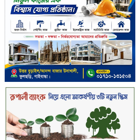
বাইরে থাকা ৫৬৪ নিহতের পরিচয়
প্রকাশের দাবি বিসিআরএসের
চুয়াডাঙ্গায় পুষ্পস্তবক অর্পণ ও আলোচনা
সভার মধ্য দিয়ে জুলাই গণঅভ্যুত্থান
দিবস পালিত
৮ ব্র্যান্ডের ফর্সাকারী ক্রিমে বিপজ্জনক
মাত্রায় মার্কারি, সতর্ক করল বিএসটিআই
জুলাই গণঅভ্যুত্থান ছিল সর্বস্তরের
মানুষের আন্দোলন: মুহাম্মদ ইউনূস
গণতন্ত্র ও আত্মত্যাগের ইতিহাস সংরক্ষণ
করবে জুলাই স্মৃতি জাদুঘর: প্রধানমন্ত্রী