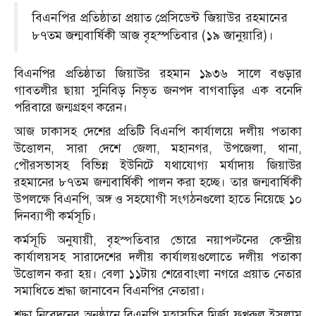
বিএনপির প্রতিষ্ঠাতা প্রয়াত প্রেসিডেন্ট জিয়াউর রহমানের
৮৭তম জন্মবার্ষিকী আজ বৃহস্পতিবার (১৯ জানুয়ারি)।
বিএনপির প্রতিষ্ঠাতা জিয়াউর রহমান ১৯৩৬ সালে বগুড়ার
গাবতলীর ছায়া সুনিবিড় নিভৃত জনপদ বাগবাড়ির এক বনেদি
পরিবারে জন্মগ্রহণ করেন।
আজ ঢাকাসহ দেশের প্রতিটি বিএনপি কার্যালয়ে দলীয় পতাকা
উত্তোলন, সারা দেশে জেলা, মহানগর, উপজেলা, থানা,
পৌরসভাসহ বিভিন্ন ইউনিটে যথাযোগ্য মর্যাদায় জিয়াউর
রহমানের ৮৭তম জন্মবার্ষিকী পালন করা হচ্ছে। তার জন্মবার্ষিকী
উপলক্ষে বিএনপি, অঙ্গ ও সহযোগী সংগঠনগুলো হাতে নিয়েছে ১০
দিনব্যাপী কর্মসূচি।
কর্মসূচি অনুযায়ী, বৃহস্পতিবার ভোরে নয়াপল্টনের কেন্দ্রীয়
কার্যালয়সহ সারাদেশের দলীয় কার্যালয়গুলোতে দলীয় পতাকা
উত্তোলন করা হয়। বেলা ১১টায় শেরেবাংলা নগরে প্রয়াত নেতার
সমাধিতে শ্রদ্ধা জানাবেন বিএনপির নেতারা।
শ্রদ্ধা নিবেদনের অনুষ্ঠানে বিএনপি মহাসচিব মির্জা ফখরুল ইসলাম