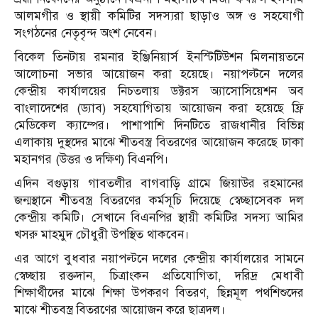
আলমগীর ও স্থায়ী কমিটির সদস্যরা ছাড়াও অঙ্গ ও সহযোগী
সংগঠনের নেতৃবৃন্দ অংশ নেবেন।
বিকেল তিনটায় রমনার ইঞ্জিনিয়ার্স ইনস্টিটিউশন মিলনায়তনে
আলোচনা সভার আয়োজন করা হয়েছে। নয়াপল্টনে দলের
কেন্দ্রীয় কার্যালয়ের নিচতলায় ডক্টরস অ্যাসোসিয়েশন অব
বাংলাদেশের (ড্যাব) সহযোগিতায় আয়োজন করা হয়েছে ফ্রি
মেডিকেল ক্যাম্পের। পাশাপাশি দিনটিতে রাজধানীর বিভিন্ন
এলাকায় দুস্থদের মাঝে শীতবস্ত্র বিতরণের আয়োজন করেছে ঢাকা
মহানগর (উত্তর ও দক্ষিণ) বিএনপি।
এদিন বগুড়ায় গাবতলীর বাগবাড়ি গ্রামে জিয়াউর রহমানের
জন্মস্থানে শীতবস্ত্র বিতরণের কর্মসূচি দিয়েছে স্বেচ্ছাসেবক দল
কেন্দ্রীয় কমিটি। সেখানে বিএনপির স্থায়ী কমিটির সদস্য আমির
খসরু মাহমুদ চৌধুরী উপস্থিত থাকবেন।
এর আগে বুধবার নয়াপল্টনে দলের কেন্দ্রীয় কার্যালয়ের সামনে
স্বেচ্ছায় রক্তদান, চিত্রাংকন প্রতিযোগিতা, দরিদ্র মেধাবী
শিক্ষার্থীদের মাঝে শিক্ষা উপকরণ বিতরণ, ছিন্নমূল পথশিশুদের
মাঝে শীতবস্ত্র বিতরণের আয়োজন করে ছাত্রদল।