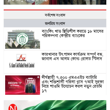
সর্বশেষ সংবাদ
জনপ্রিয় সংবাদ
ব্যাংকিং খাত স্থিতিশীল করতে ১৮ মাসের
পরিকল্পনা কেন্দ্রীয় ব্যাংকের
কারখানার উৎপাদন কার্যক্রম সম্পূর্ণ বন্ধ,
জানাল এস আলম কোল্ড রোলড স্টিলস
দীর্ঘস্থায়ী ৭,৫০০ এমএএইচ ব্যাটারি
এবং শক্তিশালী গরিলা গ্লাস ৭আই সুরক্ষা
নিয়ে শাওমি উন্মোচন করল নতুন রেডমি
১৭
২০২৫-২৬ অর্থবছরে এনবিআরের রাজস্ব
আদায় ৪.১৫ লাখ কোটি টাকা