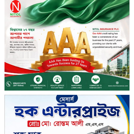
নিটল ইন্স্যুরেন্স
সিলেটের ওসমানীনগরে দুই বাসের
মুখোমুখি সংঘর্ষে ৮ জন নিহত
২০২৯ সালের মধ্যে বাংলাদেশের
সবচেয়ে বিশ্বস্ত, টেকসই ও ক্যাশলেস
ব্যাংক হওয়ার লক্ষ্য নিয়ে ‘ভিশন ২০২৯’
উন্মোচন করল কমিউনিটি ব্যাংক
বাংলাদেশ পিএলসি
শিক্ষার্থীদের জন্য দারাজে এক্সক্লুসিভ
ডিসকাউন্ট নিয়ে আসছে রিয়েলমি
সি১০০এক্স
পরিবারের কাছে কিশোরের কান্নাজড়িত
কণ্ঠ শোনিয়ে ১২ লাখ টাকা মুক্তিপণ
দাবি, টাকা না পেয়ে শ্বাসরোধে হত্যা—
আলোচিত রাফিজ হত্যা মামলার অন্যতম