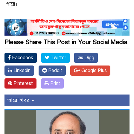
পারে।
Please Share This Post in Your Social Media
Facebook
Twitter
Digg
Linkedin
Reddit
Google Plus
Pinterest
Print
আরো খবর »