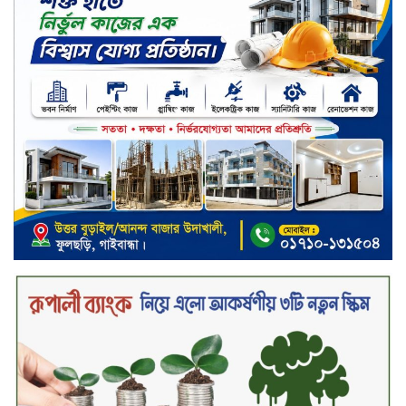
আসামি গাজীপুর থেকে গ্রেফতার
নড়াইলে বিএনপির ৬ নেতার
বহিষ্কারাদেশ প্রত্যাহার
দেশজুড়ে কেনাকাটায় সেরা অফার, ব্র্যান্ড
রাশ আওয়ার এবং এক্সক্লুসিভ পেমেন্ট
ডিসকাউন্ট নিয়ে এলো দারাজ ৮.৮ গ্রেট
৮ সেল
টাঙ্গাইল জেলা পরিষদের ২৩লাখ টাকার
অনুদান বিতরণ
ডিজিটাল স্ক্রিন ছেড়ে ফসলের মাঠে
শিক্ষার্থীরা; টাঙ্গাইলের মহিষমারা কলেজে
খুন্তি-কোদালে তরুণদের নতুন বিপ্লব!
শান্তা পিনাকলে প্রিমিয়ার ব্যাংকের বোর্ড
সভা অনুষ্ঠিত