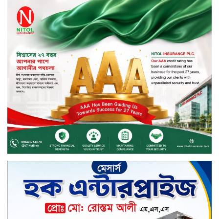
অনুপ্রবেশের সময় ৮ বাংলাদেশি নারী
আটক
মাধবপুর গৃহবধূর ঝুলন্ত মরদেহ উদ্ধার
করছে পুলিশ
চ্যানেল আইয়ের ‘আমরাই বাংলাদেশ’
টকশোতে সাইফুল ইসলাম সোহেল ও
চিত্রনায়ক ডিএ তায়েব
টাঙ্গাইলে নিহত বাস মালিকদের
পরিবারকে অনুদান ও সম্মাননা প্রদান
টাঙ্গাইলে ভাষা কর্মশালা ও পুরষ্কার
বিতরণ