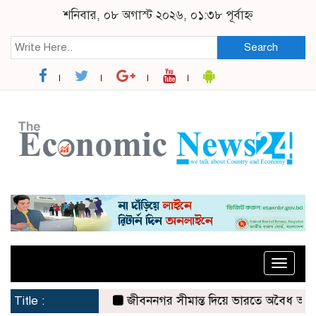
শনিবার, ০৮ অগাস্ট ২০২৬, ০১:৩৮ পূর্বাহ্ন
Search
Toggle
naviga
Title :
জীবননগর সীমান্ত দিয়ে ভারতে অবৈধ অনুপ্রবেশে