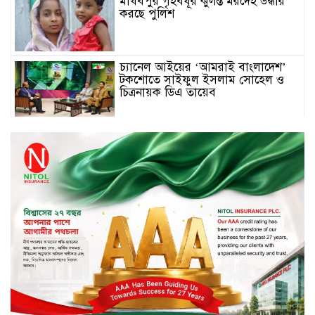
মাধবপুর গৃহবধূর ঝুলন্ত মরদেহ উদ্ধার
করছে পুলিশ
চ্যানেল আইয়ের ‘আমরাই বাংলাদেশ’
টকশোতে সাইফুল ইসলাম সোহেল ও
চিত্রনায়ক ডিএ তায়েব
টাঙ্গাইলে নিহত বাস মালিকদের
পরিবারকে অনুদান ও সম্মাননা প্রদান
টাঙ্গাইলে ভাষা কর্মশালা ও পুরষ্কার
বিতরণ
সড়ক নিরাপত্তায় বিশেষ অবদান রাখায়
নিসচা বিশেষ সম্মাননা পেলেন লায়ন গনি
মিয়া বাবুল