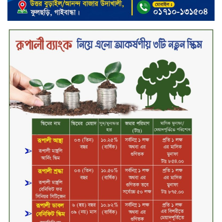
২০২৯ সালের মধ্যে বাংলাদেশের
সবচেয়ে বিশ্বস্ত, টেকসই ও ক্যাশলেস
ব্যাংক হওয়ার লক্ষ্য নিয়ে ‘ভিশন ২০২৯’
উন্মোচন করল কমিউনিটি ব্যাংক
বাংলাদেশ পিএলসি
শিক্ষার্থীদের জন্য দারাজে এক্সক্লুসিভ
ডিসকাউন্ট নিয়ে আসছে রিয়েলমি
সি১০০এক্স
পরিবারের কাছে কিশোরের কান্নাজড়িত
কণ্ঠ শোনিয়ে ১২ লাখ টাকা মুক্তিপণ
দাবি, টাকা না পেয়ে শ্বাসরোধে হত্যা—
আলোচিত রাফিজ হত্যা মামলার অন্যতম
আসামি গাজীপুর থেকে গ্রেফতার
নড়াইলে বিএনপির ৬ নেতার
বহিষ্কারাদেশ প্রত্যাহার