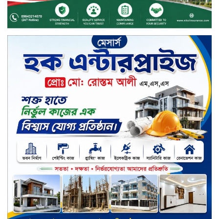
মার্কেন্টাইল ব্যাংকের নির্বাহী কমিটির
চেয়ারম্যান হলেন আনোয়ারুল হক
সপ্তাহের শেষ কার্যদিবসে লেনদেনের
তালিকায় শীর্ষে উঠে এসেছে শার্প
ইন্ডাস্ট্রিজ
সপ্তাহের শেষ কার্যদিবসে দরপতনের
শীর্ষে সেনা ইন্স্যুরেন্স
সপ্তাহের শেষ কার্যদিবসে দরবৃদ্ধির শীর্ষে
নিটল ইন্স্যুরেন্স
সিলেটের ওসমানীনগরে দুই বাসের
মুখোমুখি সংঘর্ষে ৮ জন নিহত