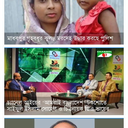
মাধবপুর গৃহবধূর ঝুলন্ত মরদেহ উদ্ধার করছে পুলিশ
চ্যানেল আইয়ের ‘আমরাই বাংলাদেশ’ টকশোতে
সাইফুল ইসলাম সোহেল ও চিত্রনায়ক ডিএ তায়েব