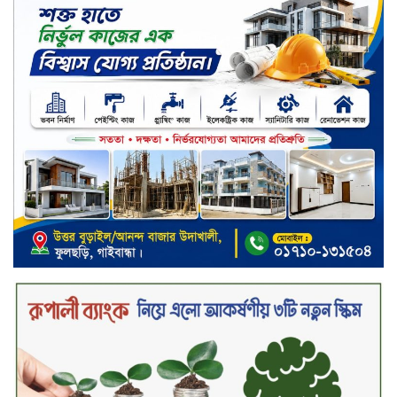
এসএসসিতে সিলেটে পাসের হার
৫৮.৩৩, জিপিএ-৫ পয়েছে ৩৮৩৬
হরিপুরে সার সংকট আর কতদিন লাইনে
দাঁড়িয়ে কৃষকে সার কিনতে হবে ?
কালিয়ায় সংবাদ সম্মেলনে আনা
অভিযোগকে ‘মিথ্যা ও ভিত্তিহীন’ দাবি
করে পাল্টা সংবাদ সম্মেলন
দেশীয় গ্রাহকদের জন্য বৈশ্বিক উদ্ভাবন:
সিঙ্গার বাংলাদেশ নিয়ে এলো বেকো
প্রাইম্যাক্স সিরিজ টেলিভিশন
স্মার্টফোন ডিসপ্লেতে নতুন যুগ: ০ মিমি
বর্ডারলেস কনসেপ্ট আনল টেকনো