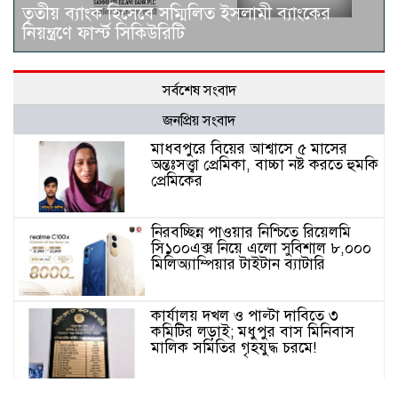
তৃতীয় ব্যাংক হিসেবে সম্মিলিত ইসলামী ব্যাংকের
নিয়ন্ত্রণে ফার্স্ট সিকিউরিটি
সর্বশেষ সংবাদ
জনপ্রিয় সংবাদ
মাধবপুরে বিয়ের আশ্বাসে ৫ মাসের
অন্তঃসত্ত্বা প্রেমিকা, বাচ্চা নষ্ট করতে হুমকি
প্রেমিকের
নিরবচ্ছিন্ন পাওয়ার নিশ্চিতে রিয়েলমি
সি১০০এক্স নিয়ে এলো সুবিশাল ৮,০০০
মিলিঅ্যাম্পিয়ার টাইটান ব্যাটারি
কার্যালয় দখল ও পাল্টা দাবিতে ৩
কমিটির লড়াই; মধুপুর বাস মিনিবাস
মালিক সমিতির গৃহযুদ্ধ চরমে!