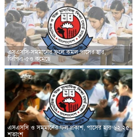
এসএসসি-সমমানের ফলে কমল পাসের হার,
জিপিএ-৫ও কমেছে
এসএসসি ও সমমানের ফল প্রকাশ, পাসের হার ৬২.২৫
শতাংশ