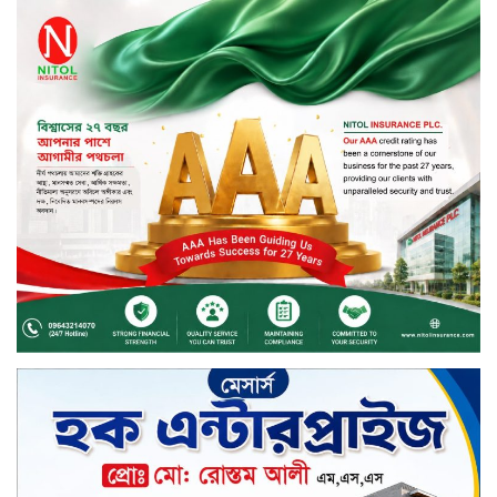
এসএসসি-সমমানের ফলে কমল পাসের
হার, জিপিএ-৫ও কমেছে
এসএসসি ও সমমানের ফল প্রকাশ,
পাসের হার ৬২.২৫ শতাংশ
দেশের তিন গ্রামকে ‘এসডিজি ভিলেজ’
ঘোষণা করলেন প্রধানমন্ত্রী
তৃতীয় ব্যাংক হিসেবে সম্মিলিত ইসলামী
ব্যাংকের নিয়ন্ত্রণে ফার্স্ট সিকিউরিটি
চার সংকটাপন্ন এনবিএফআইয়ে প্রশাসক
নিয়োগ দিল বাংলাদেশ ব্যাংক