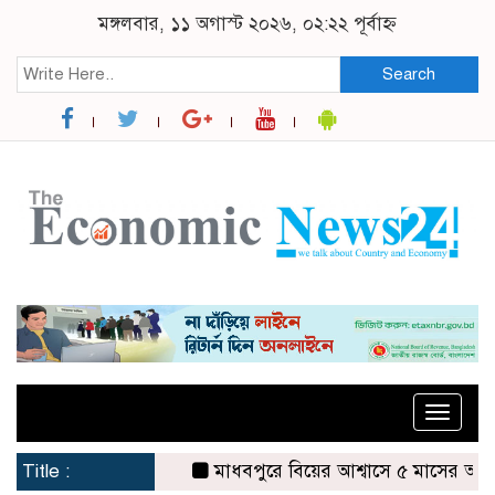
মঙ্গলবার, ১১ অগাস্ট ২০২৬, ০২:২২ পূর্বাহ্ন
Search
Toggle
naviga
Title :
মাধবপুরে বিয়ের আশ্বাসে ৫ মাসের অন্তঃসত্ত্বা প্র