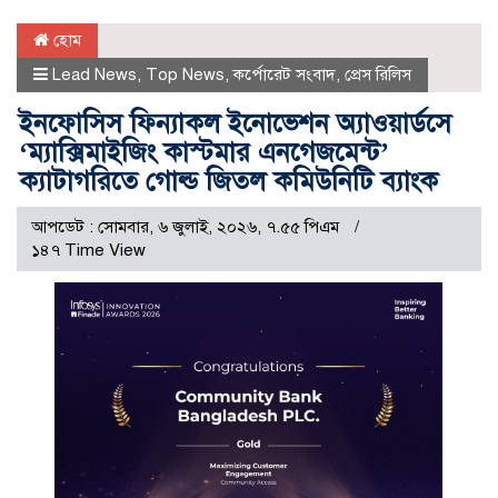
হোম
Lead News
,
Top News
,
কর্পোরেট সংবাদ
,
প্রেস রিলিস
ইনফোসিস ফিন্যাকল ইনোভেশন অ্যাওয়ার্ডসে
‘ম্যাক্সিমাইজিং কাস্টমার এনগেজমেন্ট’
ক্যাটাগরিতে গোল্ড জিতল কমিউনিটি ব্যাংক
আপডেট : সোমবার, ৬ জুলাই, ২০২৬, ৭.৫৫ পিএম
১৪৭ Time View