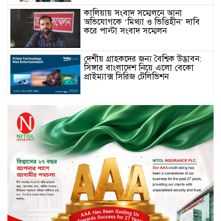
কালিয়ায় সংবাদ সম্মেলনে আনা
অভিযোগকে ‘মিথ্যা ও ভিত্তিহীন’ দাবি
করে পাল্টা সংবাদ সম্মেলন
দেশীয় গ্রাহকদের জন্য বৈশ্বিক উদ্ভাবন:
সিঙ্গার বাংলাদেশ নিয়ে এলো বেকো
প্রাইম্যাক্স সিরিজ টেলিভিশন
স্মার্টফোন ডিসপ্লেতে নতুন যুগ: ০ মিমি
বর্ডারলেস কনসেপ্ট আনল টেকনো
মাধবপুরে সিএনজি ও ট্রাকের মুখোমুখি
সংঘর্ষে নিহত দুই জন
ইসলামী ব্যাংকের শরী’আহ
সুপারভাইজরি কমিটির সভা অনুষ্ঠিত