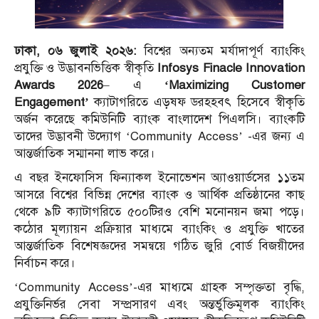
ঢাকা, ০৬ জুলাই ২০২৬:
বিশ্বের অন্যতম মর্যাদাপূর্ণ ব্যাংকিং
প্রযুক্তি ও উদ্ভাবনভিত্তিক স্বীকৃতি
Infosys Finacle Innovation
Awards
2026
– এ
‘Maximizing Customer
Engagement’
ক্যাটাগরিতে এড়ষফ ডরহহবৎ হিসেবে স্বীকৃতি
অর্জন করেছে কমিউনিটি ব্যাংক বাংলাদেশ পিএলসি। ব্যাংকটি
তাদের উদ্ভাবনী উদ্যোগ ‘Community Access’ -এর জন্য এ
আন্তর্জাতিক সম্মাননা লাভ করে।
এ বছর ইনফোসিস ফিন্যাকল ইনোভেশন অ্যাওয়ার্ডসের ১১তম
আসরে বিশ্বের বিভিন্ন দেশের ব্যাংক ও আর্থিক প্রতিষ্ঠানের কাছ
থেকে ৯টি ক্যাটাগরিতে ৫০০টিরও বেশি মনোনয়ন জমা পড়ে।
কঠোর মূল্যায়ন প্রক্রিয়ার মাধ্যমে ব্যাংকিং ও প্রযুক্তি খাতের
আন্তর্জাতিক বিশেষজ্ঞদের সমন্বয়ে গঠিত জুরি বোর্ড বিজয়ীদের
নির্বাচন করে।
‘Community Access’-এর মাধ্যমে গ্রাহক সম্পৃক্ততা বৃদ্ধি,
প্রযুক্তিনির্ভর সেবা সম্প্রসারণ এবং অন্তর্ভুক্তিমূলক ব্যাংকিং