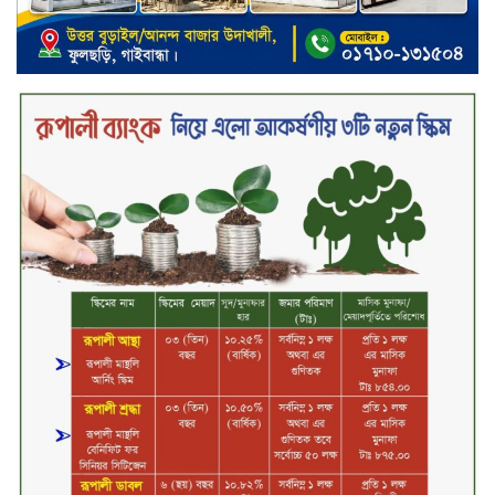
বিদায়ী সপ্তাহে দর বৃদ্ধির শীর্ষে ফারইস্ট
ফাইন্যান্স
বিদায়ী সপ্তাহে লেনদেনের শীর্ষে শার্প
ইন্ডাস্ট্রিজ
চুয়াডাঙ্গায় বিএআরআই’র কৃষি গবেষণা
কেন্দ্র, মেহেরপুর এর আঞ্চলিক রিভিউ
কর্মশালা/২০২৫-২৬ অনুষ্ঠিত
মুসলিম নিকাহ রেজিস্ট্রার কল্যাণ
পরিষদের সম্মেলন অনুষ্ঠিত