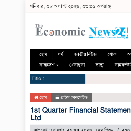
শনিবার, ০৮ অগাস্ট ২০২৬, ০৩:০১ অপরাহ্ন
হোম
ধর্ম
জাতীয় নিউজ
শোক
অর
সারাদেশ
খেলাধুলা
স্বাস্থ্য
লাইফস্ট
Title :
হোম
প্রাইস সেনসেটিভ
1st Quarter Financial Statemen
Ltd
আপডেট : সোমবার, ২৯ জুন, ২০২৬, ৭.৫২ পিএম
২০০