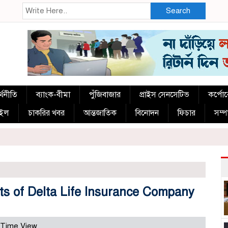
Search
্থনীতি
ব্যাংক-বীমা
পুঁজিবাজার
প্রাইস সেনসেটিভ
কর্পো
াইল
চাকরির খবর
আন্তজাতিক
বিনোদন
ফিচার
সম্
ts of Delta Life Insurance Company
 Time View