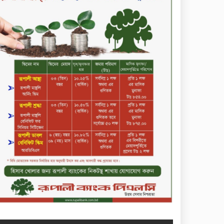
সপ্তাহের শেষ কার্যদিবসে দরবৃদ্ধির
শীর্ষে নিটল ইন্স্যুরেন্স
সিলেটের ওসমানীনগরে দুই বাসের
মুখোমুখি সংঘর্ষে ৮ জন নিহত
২০২৯ সালের মধ্যে বাংলাদেশের
সবচেয়ে বিশ্বস্ত, টেকসই ও
ক্যাশলেস ব্যাংক হওয়ার লক্ষ্য
নিয়ে ‘ভিশন ২০২৯’ উন্মোচন করল
কমিউনিটি ব্যাংক বাংলাদেশ
পিএলসি