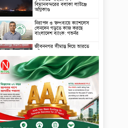
বিমানবন্দরের বলাকা লাউঞ্জে
অগ্নিকাণ্ড
নিরাপদ ও স্বল্পব্যয়ে ক্যাশলেস
লেনদেন গড়তে কাজ করছে
বাংলাদেশ ব্যাংক: গভর্নর
জীবননগর সীমান্ত দিয়ে ভারতে
অবৈধ অনুপ্রবেশের সময় ৮
বাংলাদেশি নারী আটক
মাধবপুর গৃহবধূর ঝুলন্ত মরদেহ
উদ্ধার করছে পুলিশ
চ্যানেল আইয়ের ‘আমরাই
বাংলাদেশ’ টকশোতে সাইফুল
ইসলাম সোহেল ও চিত্রনায়ক ডিএ
তায়েব
টাঙ্গাইলে নিহত বাস মালিকদের
পরিবারকে অনুদান ও সম্মাননা