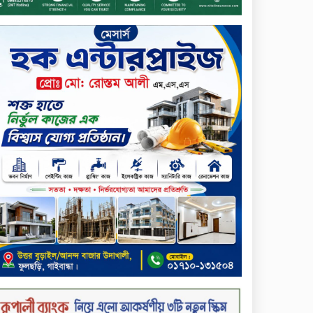
প্রদান
টাঙ্গাইলে ভাষা কর্মশালা ও পুরষ্কার
বিতরণ
সড়ক নিরাপত্তায় বিশেষ অবদান
রাখায় নিসচা বিশেষ সম্মাননা
পেলেন লায়ন গনি মিয়া বাবুল
মার্কেন্টাইল ব্যাংকের নির্বাহী
কমিটির চেয়ারম্যান হলেন
আনোয়ারুল হক
সপ্তাহের শেষ কার্যদিবসে
লেনদেনের তালিকায় শীর্ষে উঠে
এসেছে শার্প ইন্ডাস্ট্রিজ
সপ্তাহের শেষ কার্যদিবসে
দরপতনের শীর্ষে সেনা ইন্স্যুরেন্স