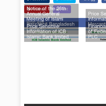
Notice of the 26th
Pinterest
Print
Annual General
Price Se
Meeting of Islami
Informat
আরো খবর »
Insurance Bangladesh
Mercanti
Price Sensitive
Financi
Limited
Insuran
Information of ICB
of Fede
Islamic Bank limited
PLC