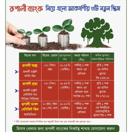
সবচেয়ে বিশ্বস্ত, টেকসই ও ক্যাশলেস
ব্যাংক হওয়ার লক্ষ্য নিয়ে ‘ভিশন ২০২৯’
উন্মোচন করল কমিউনিটি ব্যাংক
বাংলাদেশ পিএলসি
শিক্ষার্থীদের জন্য দারাজে এক্সক্লুসিভ
ডিসকাউন্ট নিয়ে আসছে রিয়েলমি
সি১০০এক্স
পরিবারের কাছে কিশোরের কান্নাজড়িত
কণ্ঠ শোনিয়ে ১২ লাখ টাকা মুক্তিপণ
দাবি, টাকা না পেয়ে শ্বাসরোধে হত্যা—
আলোচিত রাফিজ হত্যা মামলার অন্যতম
আসামি গাজীপুর থেকে গ্রেফতার
নড়াইলে বিএনপির ৬ নেতার
বহিষ্কারাদেশ প্রত্যাহার