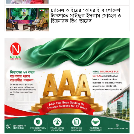
চ্যানেল আইয়ের ‘আমরাই বাংলাদেশ’
টকশোতে সাইফুল ইসলাম সোহেল ও
চিত্রনায়ক ডিএ তায়েব
টাঙ্গাইলে নিহত বাস মালিকদের
পরিবারকে অনুদান ও সম্মাননা প্রদান
টাঙ্গাইলে ভাষা কর্মশালা ও পুরষ্কার
বিতরণ
সড়ক নিরাপত্তায় বিশেষ অবদান রাখায়
নিসচা বিশেষ সম্মাননা পেলেন লায়ন গনি
মিয়া বাবুল
মার্কেন্টাইল ব্যাংকের নির্বাহী কমিটির
চেয়ারম্যান হলেন আনোয়ারুল হক