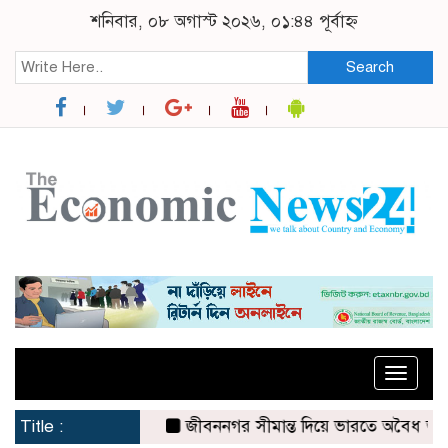
শনিবার, ০৮ অগাস্ট ২০২৬, ০১:৪৪ পূর্বাহ্ন
Search
Toggle
naviga
Title :
জীবননগর সীমান্ত দিয়ে ভারতে অবৈধ অনুপ্রবেশ