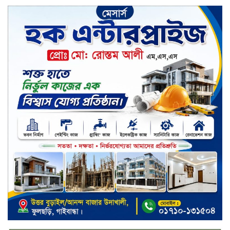
সপ্তাহের শেষ কার্যদিবসে লেনদেনের
তালিকায় শীর্ষে উঠে এসেছে শার্প
ইন্ডাস্ট্রিজ
সপ্তাহের শেষ কার্যদিবসে দরপতনের
শীর্ষে সেনা ইন্স্যুরেন্স
সপ্তাহের শেষ কার্যদিবসে দরবৃদ্ধির শীর্ষে
নিটল ইন্স্যুরেন্স
সিলেটের ওসমানীনগরে দুই বাসের
মুখোমুখি সংঘর্ষে ৮ জন নিহত
২০২৯ সালের মধ্যে বাংলাদেশের