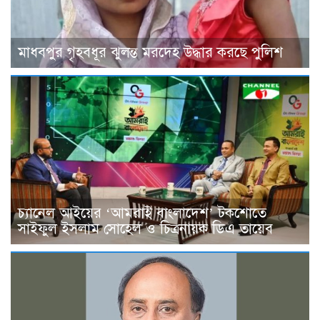
মাধবপুর গৃহবধূর ঝুলন্ত মরদেহ উদ্ধার করছে পুলিশ
চ্যানেল আইয়ের ‘আমরাই বাংলাদেশ’ টকশোতে
সাইফুল ইসলাম সোহেল ও চিত্রনায়ক ডিএ তায়েব