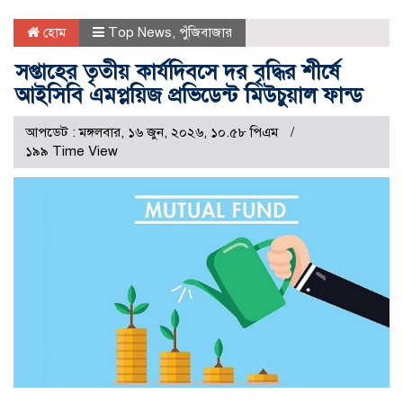
হোম
Top News
,
পুঁজিবাজার
সপ্তাহের তৃতীয় কার্যদিবসে দর বৃদ্ধির শীর্ষে
আইসিবি এমপ্লয়িজ প্রভিডেন্ট মিউচুয়াল ফান্ড
আপডেট : মঙ্গলবার, ১৬ জুন, ২০২৬, ১০.৫৮ পিএম
১৯৯ Time View