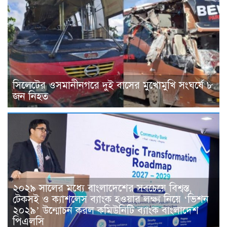
সিলেটের ওসমানীনগরে দুই বাসের মুখোমুখি সংঘর্ষে ৮
জন নিহত
২০২৯ সালের মধ্যে বাংলাদেশের সবচেয়ে বিশ্বস্ত,
টেকসই ও ক্যাশলেস ব্যাংক হওয়ার লক্ষ্য নিয়ে ‘ভিশন
২০২৯’ উন্মোচন করল কমিউনিটি ব্যাংক বাংলাদেশ
পিএলসি