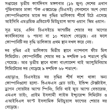
সপ্তাহের তৃতীয় কার্যদিবস মঙ্গলবার (১৬ জুন) দেশের প্রধান
পুঁজিবাজার ঢাকা স্টক এক্সচেঞ্জে (ডিএসই) লেনদেনে অংশ নেয়া
কোম্পানিগুলোর মাঝে দর বৃদ্ধির তালিকায় শীর্ষে উঠে এসেছে
আইসিবি এমপ্লয়িজ প্রভিডেন্ট মিউচুয়াল ফান্ড ওয়ান: স্কিম ওয়ান।
সূত্র মতে, এদিন ডিএসইতে ফান্ডটির শেয়ার দর আগের
কার্যদিবসের ৬ পয়সা বা ১০ শতাংশ বেড়েছে। এর ফলে
কোম্পানিটি দর বৃদ্ধি তালিকায় প্রথম স্থান দখল করে নেয়।
দর বৃদ্ধির এই তালিকায় দ্বিতীয় স্থানে ন্যাশনাল ফীড মিল
লিমিটেড। কোম্পানিটির শেয়ার দর ৯ দশমিক ৮৩ শতাংশ বৃদ্ধি
পেয়েছে। আর তৃতীয় স্থানে থাকা বাংলাদেশ থাই অ্যালুমিনিয়াম
লিমিটেডের দর বেড়েছে ৯ দশমিক ৬৮ শতাংশ।
এছাড়াও, ডিএসইতে দর বৃদ্ধির শীর্ষ দশে থাকা অন্য
কোম্পানিগুলো হলো- ভিএফএস থ্রেড ডাইং, ইভিন্স টেক্সটাইল,
ড্রাগন সোয়টার অ্যান্ড স্পিনিং, বিডি থাই ফুড অ্যান্ড বেভারেজ,
এমএল ডাইং, প্রাইম ইসলামী লাইফ ইন্স্যুরেন্স লিমিটেড ও
এআইবিএল ফাস্ট ইসলামিক মিউচুয়াল ফান্ডের শেয়ার দর
বেড়েছে।