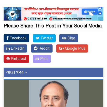
Please Share This Post in Your Social Media
Facebook
Twitter
Digg
Linkedin
Reddit
Google Plus
Pinterest
Print
আরো খবর »