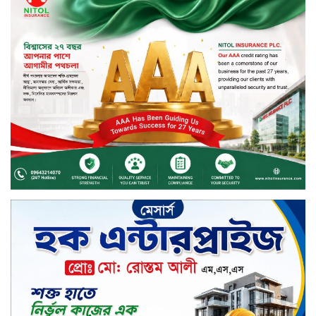
সিলেটের ওসমানীনগরে দুই বাসের
মুখোমুখি সংঘর্ষে ৮ জন নিহত
২০২৯ সালের মধ্যে বাংলাদেশের
সবচেয়ে বিশ্বস্ত, টেকসই ও ক্যাশলেস
ব্যাংক হওয়ার লক্ষ্য নিয়ে ‘ভিশন ২০২৯’
উন্মোচন করল কমিউনিটি ব্যাংক
বাংলাদেশ পিএলসি
শিক্ষার্থীদের জন্য দারাজে এক্সক্লুসিভ
ডিসকাউন্ট নিয়ে আসছে রিয়েলমি
সি১০০এক্স
পরিবারের কাছে কিশোরের কান্নাজড়িত
কণ্ঠ শোনিয়ে ১২ লাখ টাকা মুক্তিপণ
দাবি, টাকা না পেয়ে শ্বাসরোধে হত্যা—
আলোচিত রাফিজ হত্যা মামলার অন্যতম
আসামি গাজীপুর থেকে গ্রেফতার