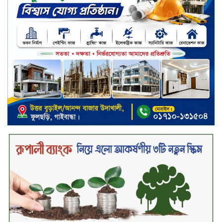
নড়াইলে বিএনপির ৬ নেতার
বহিষ্কারাদেশ প্রত্যাহার
দেশজুড়ে কেনাকাটায় সেরা অফার, ব্র্যান্ড
রাশ আওয়ার এবং এক্সক্লুসিভ পেমেন্ট
ডিসকাউন্ট নিয়ে এলো দারাজ ৮.৮ গ্রেট
৮ সেল
টাঙ্গাইল জেলা পরিষদের ২৩লাখ টাকার
অনুদান বিতরণ
ডিজিটাল স্ক্রিন ছেড়ে ফসলের মাঠে
শিক্ষার্থীরা; টাঙ্গাইলের মহিষমারা কলেজে
খুন্তি-কোদালে তরুণদের নতুন বিপ্লব!
শান্তা পিনাকলে প্রিমিয়ার ব্যাংকের বোর্ড
সভা অনুষ্ঠিত