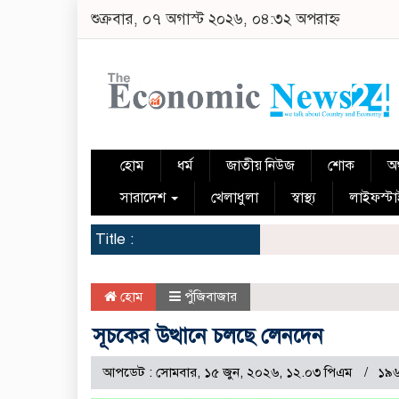
শুক্রবার, ০৭ অগাস্ট ২০২৬, ০৪:৩২ অপরাহ্ন
হোম
ধর্ম
জাতীয় নিউজ
শোক
অর
সারাদেশ
খেলাধুলা
স্বাস্থ্য
লাইফস্ট
Title :
হোম
পুঁজিবাজার
সূচকের উত্থানে চলছে লেনদেন
আপডেট : সোমবার, ১৫ জুন, ২০২৬, ১২.০৩ পিএম
১৯৬