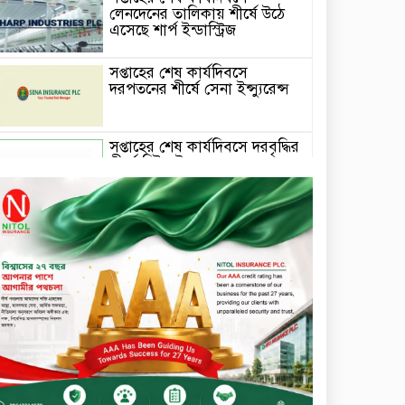
লেনদেনের তালিকায় শীর্ষে উঠে
এসেছে শার্প ইন্ডাস্ট্রিজ
সপ্তাহের শেষ কার্যদিবসে
দরপতনের শীর্ষে সেনা ইন্স্যুরেন্স
সপ্তাহের শেষ কার্যদিবসে দরবৃদ্ধির
শীর্ষে নিটল ইন্স্যুরেন্স
সিলেটের ওসমানীনগরে দুই বাসের
মুখোমুখি সংঘর্ষে ৮ জন নিহত
২০২৯ সালের মধ্যে বাংলাদেশের
সবচেয়ে বিশ্বস্ত, টেকসই ও
ক্যাশলেস ব্যাংক হওয়ার লক্ষ্য
নিয়ে ‘ভিশন ২০২৯’ উন্মোচন করল
কমিউনিটি ব্যাংক বাংলাদেশ
পিএলসি