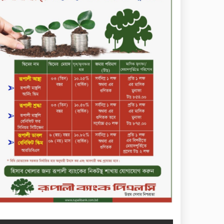
ডিজিটাল স্ক্রিন ছেড়ে ফসলের মাঠে
শিক্ষার্থীরা; টাঙ্গাইলের মহিষমারা
কলেজে খুন্তি-কোদালে তরুণদের
নতুন বিপ্লব!
শান্তা পিনাকলে প্রিমিয়ার ব্যাংকের
বোর্ড সভা অনুষ্ঠিত
কাফরুলে মুক্তিযোদ্ধা কল্যাণ
সমিতিতে ইশতিয়াক আজিজ
উলফাতের কোটি টাকার দুর্নীতি,
ফ্ল্যাট দখলের অপচেষ্টা ও সন্ত্রাসী
হামলা
ব্যাংকিং খাত স্থিতিশীল করতে ১৮
মাসের পরিকল্পনা কেন্দ্রীয়
ব্যাংকের