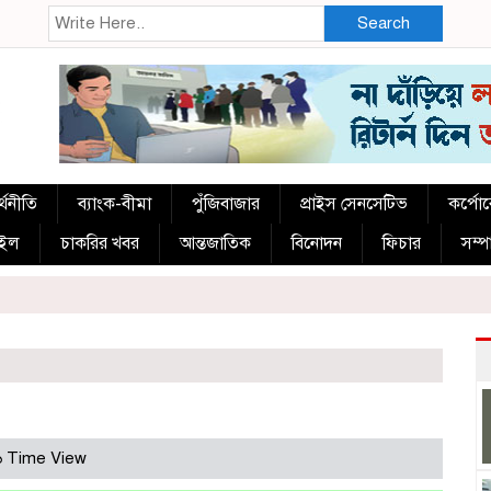
Search
্থনীতি
ব্যাংক-বীমা
পুঁজিবাজার
প্রাইস সেনসেটিভ
কর্পো
াইল
চাকরির খবর
আন্তজাতিক
বিনোদন
ফিচার
সম্
 Time View