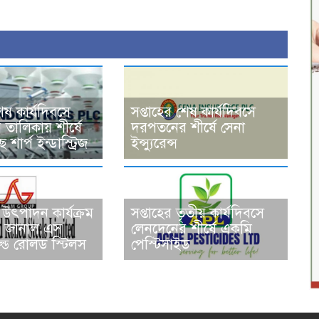
শেষ কার্যদিবসে
সপ্তাহের শেষ কার্যদিবসে
তালিকায় শীর্ষে
দরপতনের শীর্ষে সেনা
শার্প ইন্ডাস্ট্রিজ
ইন্স্যুরেন্স
উৎপাদন কার্যক্রম
সপ্তাহের তৃতীয় কার্যদিবসে
ন্ধ, জানাল এস
লেনদেনের শীর্ষে একমি
ড রোলড স্টিলস
পেস্টিসাইড