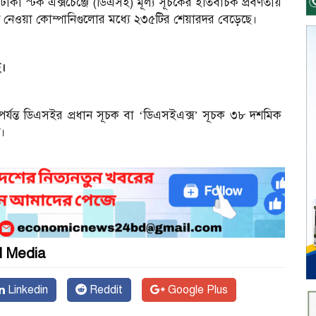
 ঢাকা স্টক এক্সচেঞ্জে (ডিএসই) মূল্য সূচকের ইতিবাচক প্রবণতায়
শ নেওয়া কোম্পানিগুলোর মধ্যে ২৩৫টির শেয়ারদর বেড়েছে।
ে।
পর্যন্ত ডিএসইর প্রধান সূচক বা ‘ডিএসইএক্স’ সূচক ৩৮ দশমিক
আ
ে।
l Media
Linkedin
Reddit
Google Plus