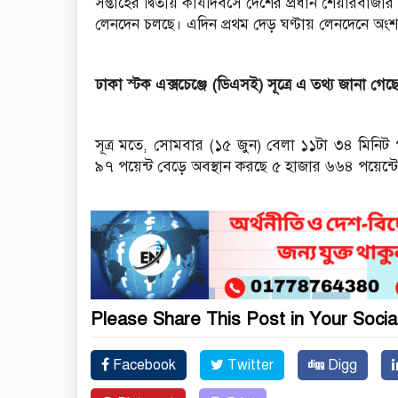
সপ্তাহের দ্বিতীয় কার্যদিবসে দেশের প্রধান শেয়ারবাজার
লেনদেন চলছে। এদিন প্রথম দেড় ঘণ্টায় লেনদেনে অং
ঢাকা স্টক এক্সচেঞ্জে (ডিএসই) সূত্রে এ তথ্য জানা গেছ
সূত্র মতে, সোমবার (১৫ জুন) বেলা ১১টা ৩৪ মিনিট 
৯৭ পয়েন্ট বেড়ে অবস্থান করছে ৫ হাজার ৬৬৪ পয়েন্ট
Please Share This Post in Your Socia
Facebook
Twitter
Digg