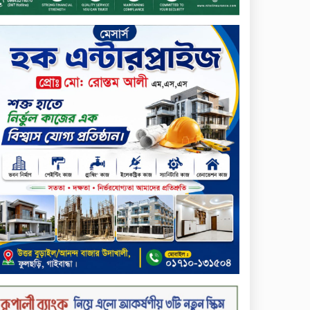
শিক্ষার্থীদের জন্য দারাজে
এক্সক্লুসিভ ডিসকাউন্ট নিয়ে আসছে
রিয়েলমি সি১০০এক্স
পরিবারের কাছে কিশোরের
কান্নাজড়িত কণ্ঠ শোনিয়ে ১২ লাখ
টাকা মুক্তিপণ দাবি, টাকা না পেয়ে
শ্বাসরোধে হত্যা—আলোচিত
রাফিজ হত্যা মামলার অন্যতম
সামি গাজীপুর থেকে গ্রেফতার
নড়াইলে বিএনপির ৬ নেতার
বহিষ্কারাদেশ প্রত্যাহার
দেশজুড়ে কেনাকাটায় সেরা অফার,
ব্র্যান্ড রাশ আওয়ার এবং
এক্সক্লুসিভ পেমেন্ট ডিসকাউন্ট নিয়ে
এলো দারাজ ৮.৮ গ্রেট ৮ সেল
টাঙ্গাইল জেলা পরিষদের ২৩লাখ
টাকার অনুদান বিতরণ