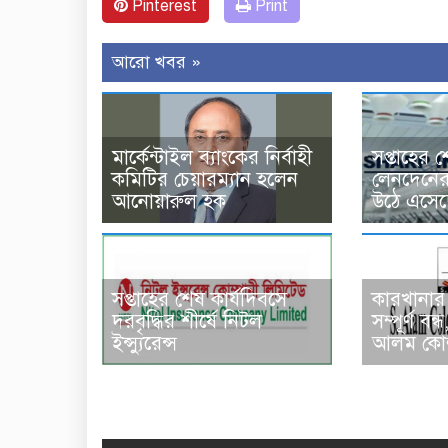
Pinterest
Print
আরো খবর »
মার্কেন্টাইল ব্যাংকের নির্বাহী
সপ্তাহের 
কমিটির চেয়ারম্যান হলেন
লেনদেনের 
আনোয়ারুল হক
উঠে এসেছে 
সপ্তাহের শেষ কার্যদিবসে
কারখানার 
দরবৃদ্ধির শীর্ষে নিটল
সম্পূর্ণ ব
ইন্স্যুরেন্স
আলম কোল্