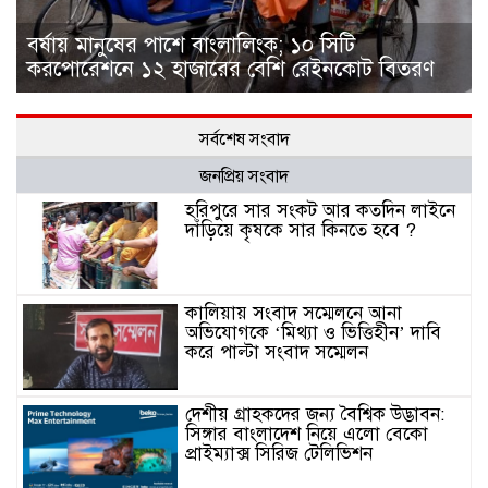
বর্ষায় মানুষের পাশে বাংলালিংক; ১০ সিটি
করপোরেশনে ১২ হাজারের বেশি রেইনকোট বিতরণ
সর্বশেষ সংবাদ
জনপ্রিয় সংবাদ
হরিপুরে সার সংকট আর কতদিন লাইনে
দাঁড়িয়ে কৃষকে সার কিনতে হবে ?
কালিয়ায় সংবাদ সম্মেলনে আনা
অভিযোগকে ‘মিথ্যা ও ভিত্তিহীন’ দাবি
করে পাল্টা সংবাদ সম্মেলন
দেশীয় গ্রাহকদের জন্য বৈশ্বিক উদ্ভাবন:
সিঙ্গার বাংলাদেশ নিয়ে এলো বেকো
প্রাইম্যাক্স সিরিজ টেলিভিশন