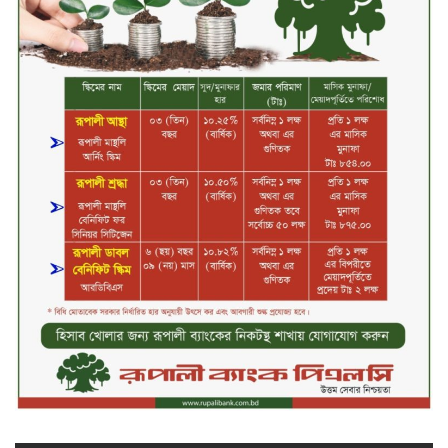
চুয়াডাঙ্গায় বিএআরআই’র কৃষি গবেষণা
কেন্দ্র, মেহেরপুর এর আঞ্চলিক রিভিউ
কর্মশালা/২০২৫-২৬ অনুষ্ঠিত
মুসলিম নিকাহ রেজিস্ট্রার কল্যাণ
পরিষদের সম্মেলন অনুষ্ঠিত