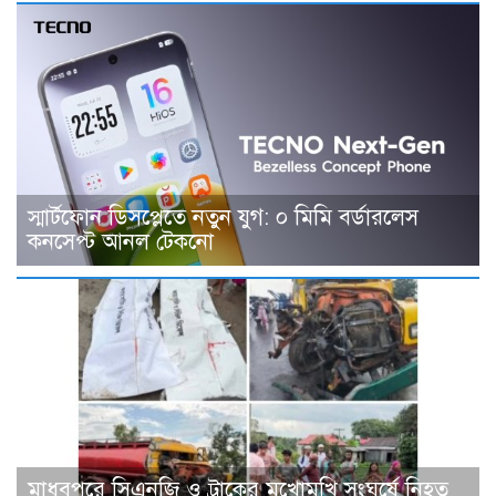
স্মার্টফোন ডিসপ্লেতে নতুন যুগ: ০ মিমি বর্ডারলেস
কনসেপ্ট আনল টেকনো
মাধবপুরে সিএনজি ও ট্রাকের মুখোমুখি সংঘর্ষে নিহত