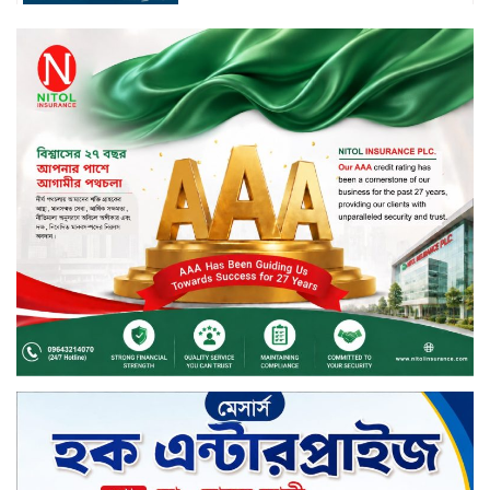
স্মার্টফোন ডিসপ্লেতে নতুন যুগ: ০ মিমি
বর্ডারলেস কনসেপ্ট আনল টেকনো
মাধবপুরে সিএনজি ও ট্রাকের মুখোমুখি
সংঘর্ষে নিহত দুই জন
ইসলামী ব্যাংকের শরী’আহ
সুপারভাইজরি কমিটির সভা অনুষ্ঠিত
বর্ষায় মানুষের পাশে বাংলালিংক; ১০
সিটি করপোরেশনে ১২ হাজারের বেশি
রেইনকোট বিতরণ
চুয়াডাঙ্গার জীবননগর সীমান্তে
বিএসএফের ৩ জনকে পুশ-ইন চেষ্টা
প্রতিহত করল বিজিবি