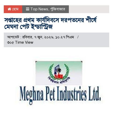
হোম
Top News
,
পুঁজিবাজার
সপ্তাহের প্রথম কার্যদিবসে দরপতনের শীর্ষে
মেঘনা পেট ইন্ডাস্ট্রিজ
আপডেট : রবিবার, ৭ জুন, ২০২৬, ১০.২৭ পিএম
৩০৫ Time View