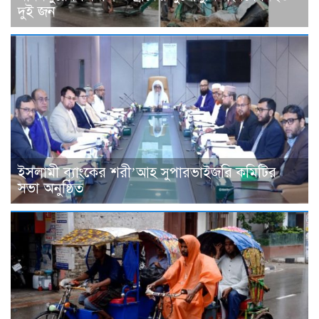
দুই জন
ইসলামী ব্যাংকের শরী’আহ সুপারভাইজরি কমিটির
সভা অনুষ্ঠিত