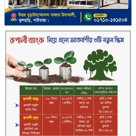
টাঙ্গাইল জেলা পরিষদের ২৩লাখ টাকার
অনুদান বিতরণ
ডিজিটাল স্ক্রিন ছেড়ে ফসলের মাঠে
শিক্ষার্থীরা; টাঙ্গাইলের মহিষমারা কলেজে
খুন্তি-কোদালে তরুণদের নতুন বিপ্লব!
শান্তা পিনাকলে প্রিমিয়ার ব্যাংকের বোর্ড
সভা অনুষ্ঠিত
কাফরুলে মুক্তিযোদ্ধা কল্যাণ সমিতিতে
ইশতিয়াক আজিজ উলফাতের কোটি
টাকার দুর্নীতি, ফ্ল্যাট দখলের অপচেষ্টা ও
সন্ত্রাসী হামলা
ব্যাংকিং খাত স্থিতিশীল করতে ১৮ মাসের
পরিকল্পনা কেন্দ্রীয় ব্যাংকের