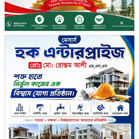
ব্যাংক হওয়ার লক্ষ্য নিয়ে ‘ভিশন ২০২৯’
উন্মোচন করল কমিউনিটি ব্যাংক
বাংলাদেশ পিএলসি
শিক্ষার্থীদের জন্য দারাজে এক্সক্লুসিভ
ডিসকাউন্ট নিয়ে আসছে রিয়েলমি
সি১০০এক্স
পরিবারের কাছে কিশোরের কান্নাজড়িত
কণ্ঠ শোনিয়ে ১২ লাখ টাকা মুক্তিপণ
দাবি, টাকা না পেয়ে শ্বাসরোধে হত্যা—
আলোচিত রাফিজ হত্যা মামলার অন্যতম
আসামি গাজীপুর থেকে গ্রেফতার
নড়াইলে বিএনপির ৬ নেতার
বহিষ্কারাদেশ প্রত্যাহার
দেশজুড়ে কেনাকাটায় সেরা অফার, ব্র্যান্ড
রাশ আওয়ার এবং এক্সক্লুসিভ পেমেন্ট
ডিসকাউন্ট নিয়ে এলো দারাজ ৮.৮ গ্রেট
৮ সেল