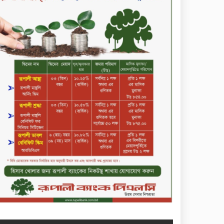
সপ্তাহের শেষ কার্যদিবসে দরবৃদ্ধির
শীর্ষে নিটল ইন্স্যুরেন্স
সিলেটের ওসমানীনগরে দুই বাসের
মুখোমুখি সংঘর্ষে ৮ জন নিহত
২০২৯ সালের মধ্যে বাংলাদেশের
সবচেয়ে বিশ্বস্ত, টেকসই ও
ক্যাশলেস ব্যাংক হওয়ার লক্ষ্য
নিয়ে ‘ভিশন ২০২৯’ উন্মোচন করল
কমিউনিটি ব্যাংক বাংলাদেশ
পিএলসি