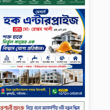
প্রদান
টাঙ্গাইলে ভাষা কর্মশালা ও পুরষ্কার
বিতরণ
সড়ক নিরাপত্তায় বিশেষ অবদান
রাখায় নিসচা বিশেষ সম্মাননা
পেলেন লায়ন গনি মিয়া বাবুল
মার্কেন্টাইল ব্যাংকের নির্বাহী
কমিটির চেয়ারম্যান হলেন
আনোয়ারুল হক
সপ্তাহের শেষ কার্যদিবসে
লেনদেনের তালিকায় শীর্ষে উঠে
এসেছে শার্প ইন্ডাস্ট্রিজ
সপ্তাহের শেষ কার্যদিবসে
দরপতনের শীর্ষে সেনা ইন্স্যুরেন্স