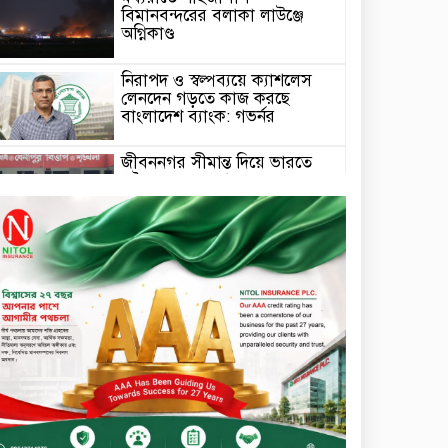
বিমানবন্দরের বলাকা লাউঞ্জে
অগ্নিকাণ্ড
নিরাপদ ও স্বল্পব্যয়ে ক্যাশলেস
লেনদেন গড়তে কাজ করছে
বাংলাদেশ ব্যাংক: গভর্নর
জীবননগর সীমান্ত দিয়ে ভারতে
অবৈধ অনুপ্রবেশের সময় ৮
বাংলাদেশি নারী আটক
মাধবপুর গৃহবধূর ঝুলন্ত মরদেহ
উদ্ধার করছে পুলিশ
চ্যানেল আইয়ের ‘আমরাই
বাংলাদেশ’ টকশোতে সাইফুল
ইসলাম সোহেল ও চিত্রনায়ক ডিএ
তায়েব
টাঙ্গাইলে নিহত বাস মালিকদের
পরিবারকে অনুদান ও সম্মাননা