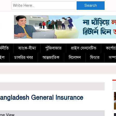
Search
্থনীতি
ব্যাংক-বীমা
পুঁজিবাজার
প্রাইস সেনসেটিভ
কর্পো
াইল
চাকরির খবর
আন্তজাতিক
বিনোদন
ফিচার
সম্
 Bangladesh General Insurance
me View