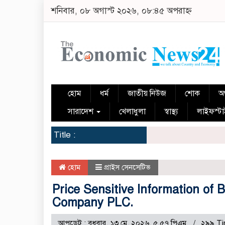
শনিবার, ০৮ অগাস্ট ২০২৬, ০৮:৪৫ অপরাহ্ন
হোম
ধর্ম
জাতীয় নিউজ
শোক
অর
সারাদেশ
খেলাধুলা
স্বাস্থ্য
লাইফস্ট
Title :
হোম
প্রাইস সেনসেটিভ
Price Sensitive Information of
Company PLC.
আপডেট : বুধবার, ১৩ মে, ২০২৬, ৫.৫৭ পিএম
২৯৯ Ti