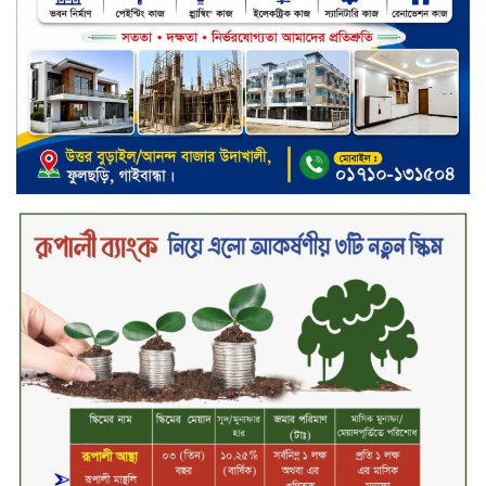
রুবেলের গোত্রীয় সন্ত্রাসীদের গ্রেফতারের
দাবি
ক্যাশলেস বাংলাদেশ বিনির্মাণে
ইসলামী ব্যাংকের উদ্যোগে বাংলা
কিউআর নিয়ে বিশিষ্ট আলেমদের সঙ্গে
মতবিনিময় সভা অনুষ্ঠিত
‘শেখ হাসিনা ডিসেম্বরে ফিরলে গণহত্যার
দায় নিয়ে কারাগারে যাবেন,’ আইনমন্ত্রী
মধ্যরাতে শাহজালাল বিমানবন্দরের
বলাকা লাউঞ্জে অগ্নিকাণ্ড
নিরাপদ ও স্বল্পব্যয়ে ক্যাশলেস লেনদেন
গড়তে কাজ করছে বাংলাদেশ ব্যাংক:
গভর্নর