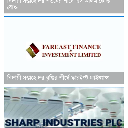
বিদায়ী সপ্তাহে দর পতনের শীর্ষে এস আলম কোল্ড
রোল্ড
বিদায়ী সপ্তাহে দর বৃদ্ধির শীর্ষে ফারইস্ট ফাইন্যান্স