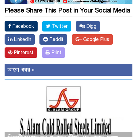
Please Share This Post in Your Social Media
Facebook
Twitter
Digg
Linkedin
Reddit
Google Plus
Pinterest
Print
আরো খবর »