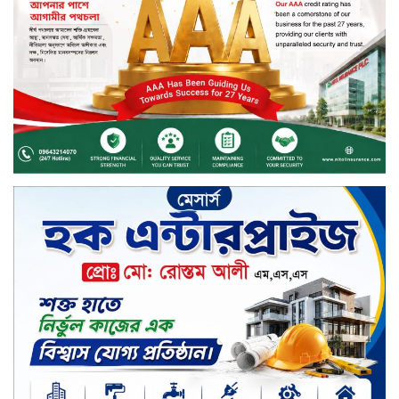
বিদায়ী সপ্তাহে লেনদেনের শীর্ষে শার্প
ইন্ডাস্ট্রিজ
চুয়াডাঙ্গায় বিএআরআই’র কৃষি গবেষণা
কেন্দ্র, মেহেরপুর এর আঞ্চলিক রিভিউ
কর্মশালা/২০২৫-২৬ অনুষ্ঠিত
মুসলিম নিকাহ রেজিস্ট্রার কল্যাণ
পরিষদের সম্মেলন অনুষ্ঠিত
দীর্ঘস্থায়ী ৭,৫০০ এমএএইচ ব্যাটারি
এবং শক্তিশালী গরিলা গ্লাস ৭আই সুরক্ষা
নিয়ে শাওমি উন্মোচন করল নতুন রেডমি
১৭
খালেদা জিয়ার গাড়ীতে হামলাকারী