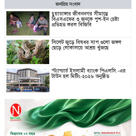
জনপ্রিয় সংবাদ
চুয়াডাঙ্গার জীবননগর সীমান্তে
বিএসএফের ৩ জনকে পুশ-ইন চেষ্টা
প্রতিহত করল বিজিবি
সিলেট জুড়ে বিষধর সাপ গুলো জঙ্গল
ছেড়ে লোকালয়ে আশ্রয় খুঁজছে
স্ট্যান্ডার্ড ইসলামী ব্যাংক পিএলসি.-এর
টাউন হল মিটিং-২০২৬ অনুষ্ঠিত
বিদায়ী সপ্তাহে দর পতনের শীর্ষে এস
আলম কোল্ড রোল্ড
বিদায়ী সপ্তাহে দর বৃদ্ধির শীর্ষে ফারইস্ট
ফাইন্যান্স