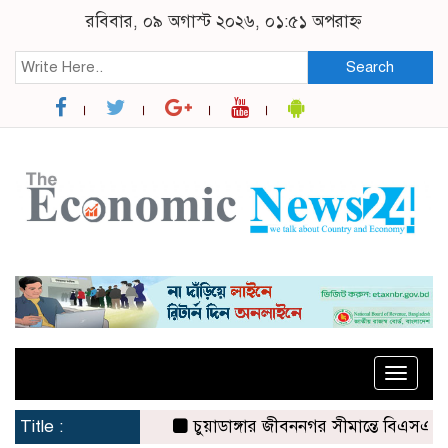
রবিবার, ০৯ অগাস্ট ২০২৬, ০১:৫১ অপরাহ্ন
Search
Toggle
naviga
Title :
চুয়াডাঙ্গার জীবননগর সীমান্তে বিএসএফের ৩ জ