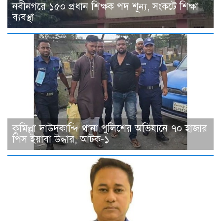
নবীনগরে ১৫০ প্রধান শিক্ষক পদ শূন্য, সংকটে শিক্ষা
ব্যবস্থা
কুমিল্লা দাউদকান্দি থানা পুলিশের অভিযানে ৭০ হাজার
পিস ইয়াবা উদ্ধার, আটক-১