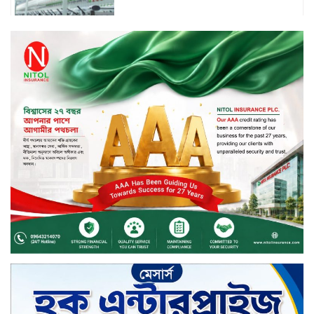
চুয়াডাঙ্গায় বিএআরআই’র কৃষি গবেষণা
কেন্দ্র, মেহেরপুর এর আঞ্চলিক রিভিউ
কর্মশালা/২০২৫-২৬ অনুষ্ঠিত
মুসলিম নিকাহ রেজিস্ট্রার কল্যাণ
পরিষদের সম্মেলন অনুষ্ঠিত
দীর্ঘস্থায়ী ৭,৫০০ এমএএইচ ব্যাটারি
এবং শক্তিশালী গরিলা গ্লাস ৭আই সুরক্ষা
নিয়ে শাওমি উন্মোচন করল নতুন রেডমি
১৭
খালেদা জিয়ার গাড়ীতে হামলাকারী
রুবেলের গোত্রীয় সন্ত্রাসীদের গ্রেফতারের
দাবি
ক্যাশলেস বাংলাদেশ বিনির্মাণে
ইসলামী ব্যাংকের উদ্যোগে বাংলা