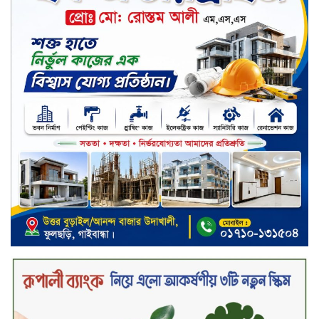
কিউআর নিয়ে বিশিষ্ট আলেমদের সঙ্গে
মতবিনিময় সভা অনুষ্ঠিত
‘শেখ হাসিনা ডিসেম্বরে ফিরলে গণহত্যার
দায় নিয়ে কারাগারে যাবেন,’ আইনমন্ত্রী
মধ্যরাতে শাহজালাল বিমানবন্দরের
বলাকা লাউঞ্জে অগ্নিকাণ্ড
নিরাপদ ও স্বল্পব্যয়ে ক্যাশলেস লেনদেন
গড়তে কাজ করছে বাংলাদেশ ব্যাংক:
গভর্নর
জীবননগর সীমান্ত দিয়ে ভারতে অবৈধ
অনুপ্রবেশের সময় ৮ বাংলাদেশি নারী
আটক
মাধবপুর গৃহবধূর ঝুলন্ত মরদেহ উদ্ধার