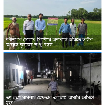
নবীনগরে সোলার সিস্টেমে অনাবাদি জমিতে আউশ
আবাদে কৃষকের ভাগ্য বদল
তনু হত্যা মামলায় গ্রেফতার একমাত্র আসামি জামিনে
মুক্ত