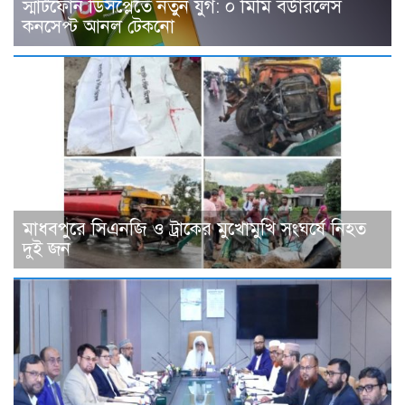
স্মার্টফোন ডিসপ্লেতে নতুন যুগ: ০ মিমি বর্ডারলেস
কনসেপ্ট আনল টেকনো
মাধবপুরে সিএনজি ও ট্রাকের মুখোমুখি সংঘর্ষে নিহত
দুই জন