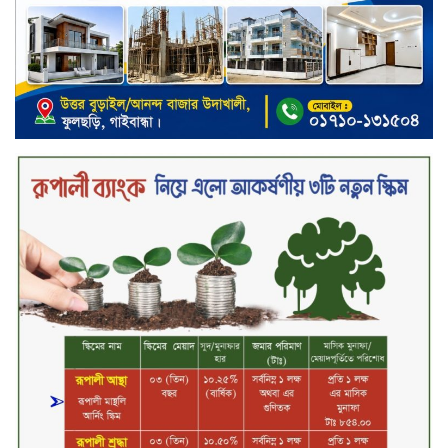
বিদায়ী সপ্তাহে দর পতনের শীর্ষে এস
আলম কোল্ড রোল্ড
বিদায়ী সপ্তাহে দর বৃদ্ধির শীর্ষে ফারইস্ট
ফাইন্যান্স
বিদায়ী সপ্তাহে লেনদেনের শীর্ষে শার্প
ইন্ডাস্ট্রিজ
চুয়াডাঙ্গায় বিএআরআই’র কৃষি গবেষণা
কেন্দ্র, মেহেরপুর এর আঞ্চলিক রিভিউ
কর্মশালা/২০২৫-২৬ অনুষ্ঠিত
মুসলিম নিকাহ রেজিস্ট্রার কল্যাণ
পরিষদের সম্মেলন অনুষ্ঠিত