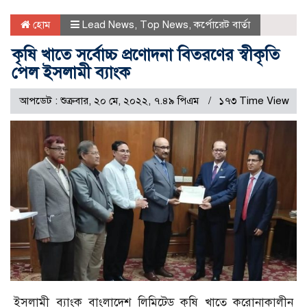
হোম
Lead News
,
Top News
,
কর্পোরেট বার্তা
কৃষি খাতে সর্বোচ্চ প্রণোদনা বিতরণের স্বীকৃতি
পেল ইসলামী ব্যাংক
আপডেট : শুক্রবার, ২০ মে, ২০২২, ৭.৪৯ পিএম
১৭৩ Time View
ইসলামী ব্যাংক বাংলাদেশ লিমিটেড কৃষি খাতে করোনাকালীন