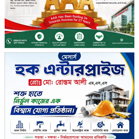
ইসলামী ব্যাংকের শরী’আহ
সুপারভাইজরি কমিটির সভা অনুষ্ঠিত
বর্ষায় মানুষের পাশে বাংলালিংক; ১০
সিটি করপোরেশনে ১২ হাজারের বেশি
রেইনকোট বিতরণ
চুয়াডাঙ্গার জীবননগর সীমান্তে
বিএসএফের ৩ জনকে পুশ-ইন চেষ্টা
প্রতিহত করল বিজিবি
সিলেট জুড়ে বিষধর সাপ গুলো জঙ্গল
ছেড়ে লোকালয়ে আশ্রয় খুঁজছে
স্ট্যান্ডার্ড ইসলামী ব্যাংক পিএলসি.-এর
টাউন হল মিটিং-২০২৬ অনুষ্ঠিত