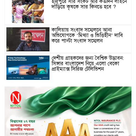
হরিপুরে সার সংকট আর কতদিন লাইনে
দাঁড়িয়ে কৃষকে সার কিনতে হবে ?
কালিয়ায় সংবাদ সম্মেলনে আনা
অভিযোগকে ‘মিথ্যা ও ভিত্তিহীন’ দাবি
করে পাল্টা সংবাদ সম্মেলন
দেশীয় গ্রাহকদের জন্য বৈশ্বিক উদ্ভাবন:
সিঙ্গার বাংলাদেশ নিয়ে এলো বেকো
প্রাইম্যাক্স সিরিজ টেলিভিশন
স্মার্টফোন ডিসপ্লেতে নতুন যুগ: ০ মিমি
বর্ডারলেস কনসেপ্ট আনল টেকনো
মাধবপুরে সিএনজি ও ট্রাকের মুখোমুখি
সংঘর্ষে নিহত দুই জন