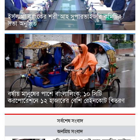
ইসলামী ব্যাংকের শরী’আহ সুপারভাইজরি কমিটির
সভা অনুষ্ঠিত
বর্ষায় মানুষের পাশে বাংলালিংক; ১০ সিটি
করপোরেশনে ১২ হাজারের বেশি রেইনকোট বিতরণ
সর্বশেষ সংবাদ
জনপ্রিয় সংবাদ