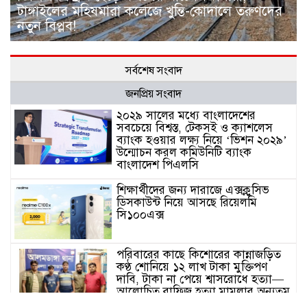
টাঙ্গাইলের মহিষমারা কলেজে খুন্তি-কোদালে তরুণদের
নতুন বিপ্লব!
সর্বশেষ সংবাদ
জনপ্রিয় সংবাদ
২০২৯ সালের মধ্যে বাংলাদেশের
সবচেয়ে বিশ্বস্ত, টেকসই ও ক্যাশলেস
ব্যাংক হওয়ার লক্ষ্য নিয়ে ‘ভিশন ২০২৯’
উন্মোচন করল কমিউনিটি ব্যাংক
বাংলাদেশ পিএলসি
শিক্ষার্থীদের জন্য দারাজে এক্সক্লুসিভ
ডিসকাউন্ট নিয়ে আসছে রিয়েলমি
সি১০০এক্স
পরিবারের কাছে কিশোরের কান্নাজড়িত
কণ্ঠ শোনিয়ে ১২ লাখ টাকা মুক্তিপণ
দাবি, টাকা না পেয়ে শ্বাসরোধে হত্যা—
আলোচিত রাফিজ হত্যা মামলার অন্যতম
আসামি গাজীপুর থেকে গ্রেফতার