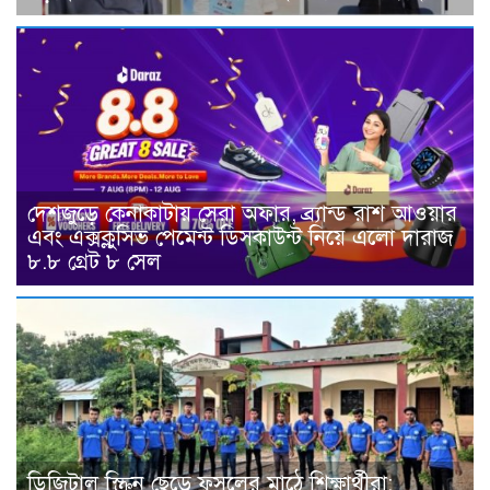
দেশজুড়ে কেনাকাটায় সেরা অফার, ব্র্যান্ড রাশ আওয়ার
এবং এক্সক্লুসিভ পেমেন্ট ডিসকাউন্ট নিয়ে এলো দারাজ
৮.৮ গ্রেট ৮ সেল
ডিজিটাল স্ক্রিন ছেড়ে ফসলের মাঠে শিক্ষার্থীরা;