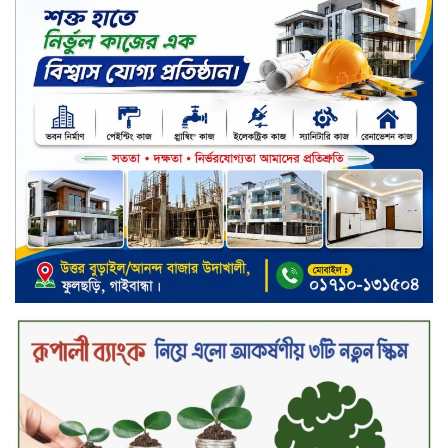
কাফরুলে মুক্তিযোদ্ধা কল্যাণ সমিতিতে
ইশতিয়াক আজিজ উলফাতের কোটি
টাকার দুর্নীতি, ফ্ল্যাট দখলের অপচেষ্টা ও
সন্ত্রাসী হামলা
ব্যাংকিং খাত স্থিতিশীল করতে ১৮ মাসের
পরিকল্পনা কেন্দ্রীয় ব্যাংকের
কারখানার উৎপাদন কার্যক্রম সম্পূর্ণ বন্ধ,
জানাল এস আলম কোল্ড রোলড স্টিলস
দীর্ঘস্থায়ী ৭,৫০০ এমএএইচ ব্যাটারি
এবং শক্তিশালী গরিলা গ্লাস ৭আই সুরক্ষা
নিয়ে শাওমি উন্মোচন করল নতুন রেডমি
১৭
২০২৫-২৬ অর্থবছরে এনবিআরের রাজস্ব
আদায় ৪.১৫ লাখ কোটি টাকা