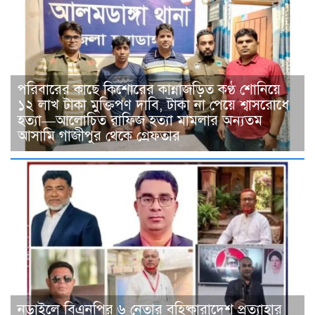
পরিবারের কাছে কিশোরের কান্নাজড়িত কণ্ঠ শোনিয়ে
১২ লাখ টাকা মুক্তিপণ দাবি, টাকা না পেয়ে শ্বাসরোধে
হত্যা—আলোচিত রাফিজ হত্যা মামলার অন্যতম
আসামি গাজীপুর থেকে গ্রেফতার
নড়াইলে বিএনপির ৬ নেতার বহিষ্কারাদেশ প্রত্যাহার