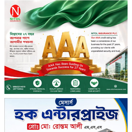
নড়াইলে বিএনপির ৬ নেতার
বহিষ্কারাদেশ প্রত্যাহার
দেশজুড়ে কেনাকাটায় সেরা অফার, ব্র্যান্ড
রাশ আওয়ার এবং এক্সক্লুসিভ পেমেন্ট
ডিসকাউন্ট নিয়ে এলো দারাজ ৮.৮ গ্রেট
৮ সেল
টাঙ্গাইল জেলা পরিষদের ২৩লাখ টাকার
অনুদান বিতরণ
ডিজিটাল স্ক্রিন ছেড়ে ফসলের মাঠে
শিক্ষার্থীরা; টাঙ্গাইলের মহিষমারা কলেজে
খুন্তি-কোদালে তরুণদের নতুন বিপ্লব!
শান্তা পিনাকলে প্রিমিয়ার ব্যাংকের বোর্ড
সভা অনুষ্ঠিত