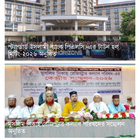
স্ট্যান্ডার্ড ইসলামী ব্যাংক পিএলসি.-এর টাউন হল
মিটিং-২০২৬ অনুষ্ঠিত
মুসলিম নিকাহ রেজিস্ট্রার কল্যাণ পরিষদের সম্মেলন
অনুষ্ঠিত