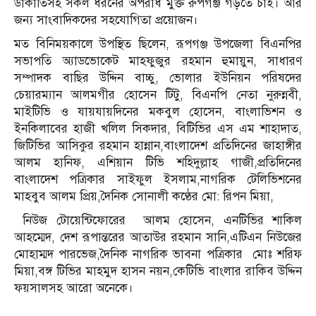
ডাকাতিসহ সকল ধরনের অপরাধ মুক্ত রুপগঞ্জ গড়তে চাই। আর
জন্য সাংবাদিকদের সহযোগিতা প্রয়োজন।
মত বিনিময়কালে উপস্থিত ছিলেন, রূপগঞ্জ উপজেলা বিএনপির
সভাপতি অ্যাডভোকেট মাহফুজুর রহমান হুমায়ুন, সাধারণ
সম্পাদক বাছির উদ্দিন বাচ্চু, ভোলার ইউনিয়ন পরিষদের
চেয়ারম্যান আলমগীর হোসেন টিটু, বিএনপি নেতা নুরুন্নবী,
মাইটিভি ও যায়যায়দিনের মকবুল হোসেন, বাংলাভিশন ও
ইনকিলাবের হাজী খলিল সিকদার, বিটিভির এস এম শাহাদাত,
জিটিভির আসিকুর রহমান হান্নান,বাংলাদেশ প্রতিদিনের জাহাঙ্গীর
আলম হানিফ, এশিয়ান টিভি শহিদুল্লাহ গাজী,প্রতিদিনের
বাংলাদেশ পত্রিকার সাইফুল ইসলাম,নাগরিক টেলিভিশনের
মাহবুব আলম প্রিয়,দৈনিক সোনালী কণ্ঠের মো: রিপন মিয়া,
নিউজ টোয়েন্টিফোরের আলম হোসেন, এনটিভির শাকিল
আহম্মেদ, দেশ রূপান্তরের আতাউর রহমান সানি,এটিএন নিউজের
মোহাম্মদ পারভেজ,দৈনিক নাগরিক ভাবনা পত্রিকার মোঃ শরিফ
মিয়া,বঙ্গ টিভির মাহমুদ হাসন নয়ন,কেটিভি বাংলার রাকিব উদ্দিন
ফয়সালসহ আরো অনেকে।