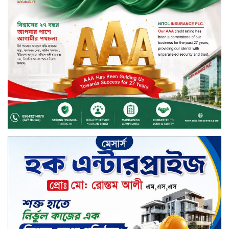
মাধবপুরে সিএনজি ও ট্রাকের মুখোমুখি
সংঘর্ষে নিহত দুই জন
ইসলামী ব্যাংকের শরী’আহ
সুপারভাইজরি কমিটির সভা অনুষ্ঠিত
বর্ষায় মানুষের পাশে বাংলালিংক; ১০
সিটি করপোরেশনে ১২ হাজারের বেশি
রেইনকোট বিতরণ
চুয়াডাঙ্গার জীবননগর সীমান্তে
বিএসএফের ৩ জনকে পুশ-ইন চেষ্টা
প্রতিহত করল বিজিবি
সিলেট জুড়ে বিষধর সাপ গুলো জঙ্গল
ছেড়ে লোকালয়ে আশ্রয় খুঁজছে