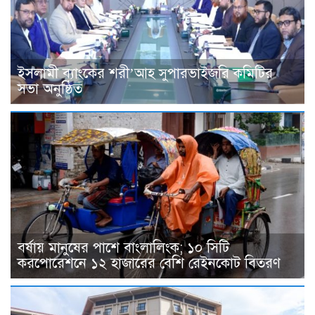
ইসলামী ব্যাংকের শরী’আহ সুপারভাইজরি কমিটির
সভা অনুষ্ঠিত
বর্ষায় মানুষের পাশে বাংলালিংক; ১০ সিটি
করপোরেশনে ১২ হাজারের বেশি রেইনকোট বিতরণ