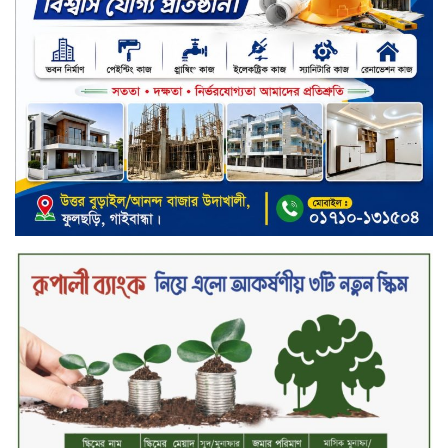
স্ট্যান্ডার্ড ইসলামী ব্যাংক পিএলসি.-এর
টাউন হল মিটিং-২০২৬ অনুষ্ঠিত
বিদায়ী সপ্তাহে দর পতনের শীর্ষে এস
আলম কোল্ড রোল্ড
বিদায়ী সপ্তাহে দর বৃদ্ধির শীর্ষে ফারইস্ট
ফাইন্যান্স
বিদায়ী সপ্তাহে লেনদেনের শীর্ষে শার্প
ইন্ডাস্ট্রিজ
চুয়াডাঙ্গায় বিএআরআই’র কৃষি গবেষণা
কেন্দ্র, মেহেরপুর এর আঞ্চলিক রিভিউ