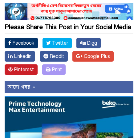
Please Share This Post in Your Social Media
Facebook
Twitter
Digg
Linkedin
Reddit
Google Plus
Pinterest
Print
আরো খবর »