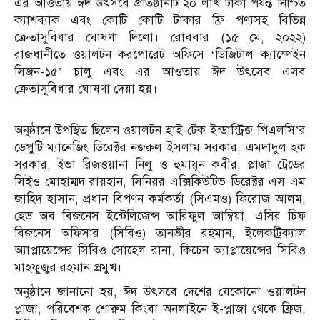
এর আওতায় ঈদ উৎসবে প্রতিষ্ঠানটি ২০ লাখ টাকা পর্যন্ত নিশ্চিত
ক্যাশব্যাক এবং কোটি কোটি টাকার ফ্রি পণ্যসহ বিভিন্ন
ক্রেতাসুবিধার ঘোষণা দিলো। রোববার (১৫ মে, ২০২২)
রাজধানীতে ওয়ালটন করপোরেট অফিসে ‘ডিজিটাল ক্যাম্পেইন
সিজন-১৫’ চালু এবং এর আওতায় ঈদ উৎসেব এসব
ক্রেতাসুবিধার ঘোষণা দেয়া হয়।
অনুষ্ঠানে উপস্থিত ছিলেন ওয়ালটন হাই-টেক ইন্ডাস্ট্রিজ পিএলসি’র
ডেপুটি ম্যানেজিং ডিরেক্টর নজরুল ইসলাম সরকার, এমদাদুল হক
সরকার, ইভা রিজওয়ানা নিলু ও হুমায়ূন কবীর, প্লাজা ট্রেডের
সিইও মোহাম্মদ রায়হান, সিনিয়র এক্সিকিউটিভ ডিরেক্টর এস এম
জাহিদ হাসান, প্রধান বিপণন কর্মকর্তা (সিএমও) ফিরোজ আলম,
হেড অব বিজনেস ইন্টেলিজেন্স আরিফুল আম্বিয়া, এসির চিফ
বিজনেস অফিসার (সিবিও) তানভীর রহমান, ইলেকট্রিক্যাল
অ্যাপ্লায়েন্সের সিবিও সোহেল রানা, কিচেন অ্যাপ্লায়েন্সের সিবিও
মাহফুজুর রহমান প্রমুখ।
অনুষ্ঠানে জানানো হয়, ঈদ উৎসবে দেশের যেকোনো ওয়ালটন
প্লাজা, পরিবেশক শোরুম কিংবা অনলাইনে ই-প্লাজা থেকে ফ্রিজ,