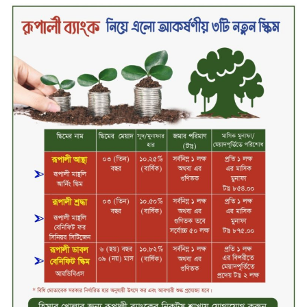
ডিজিটাল স্ক্রিন ছেড়ে ফসলের মাঠে
শিক্ষার্থীরা; টাঙ্গাইলের মহিষমারা কলেজে
খুন্তি-কোদালে তরুণদের নতুন বিপ্লব!
শান্তা পিনাকলে প্রিমিয়ার ব্যাংকের বোর্ড
সভা অনুষ্ঠিত
কাফরুলে মুক্তিযোদ্ধা কল্যাণ সমিতিতে
ইশতিয়াক আজিজ উলফাতের কোটি
টাকার দুর্নীতি, ফ্ল্যাট দখলের অপচেষ্টা ও
সন্ত্রাসী হামলা
ব্যাংকিং খাত স্থিতিশীল করতে ১৮ মাসের
পরিকল্পনা কেন্দ্রীয় ব্যাংকের