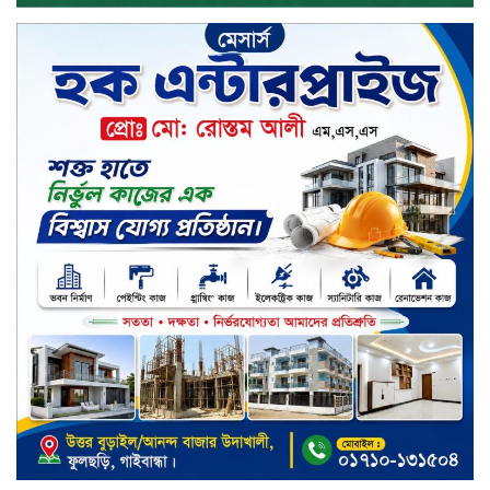
ডিসকাউন্ট নিয়ে আসছে রিয়েলমি
সি১০০এক্স
পরিবারের কাছে কিশোরের কান্নাজড়িত
কণ্ঠ শোনিয়ে ১২ লাখ টাকা মুক্তিপণ
দাবি, টাকা না পেয়ে শ্বাসরোধে হত্যা—
আলোচিত রাফিজ হত্যা মামলার অন্যতম
আসামি গাজীপুর থেকে গ্রেফতার
নড়াইলে বিএনপির ৬ নেতার
বহিষ্কারাদেশ প্রত্যাহার
দেশজুড়ে কেনাকাটায় সেরা অফার, ব্র্যান্ড
রাশ আওয়ার এবং এক্সক্লুসিভ পেমেন্ট
ডিসকাউন্ট নিয়ে এলো দারাজ ৮.৮ গ্রেট
৮ সেল
টাঙ্গাইল জেলা পরিষদের ২৩লাখ টাকার
অনুদান বিতরণ