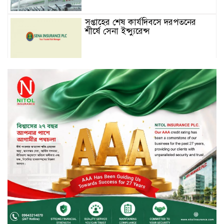
সপ্তাহের শেষ কার্যদিবসে দরপতনের
শীর্ষে সেনা ইন্স্যুরেন্স
সপ্তাহের শেষ কার্যদিবসে দরবৃদ্ধির শীর্ষে
নিটল ইন্স্যুরেন্স
সিলেটের ওসমানীনগরে দুই বাসের
মুখোমুখি সংঘর্ষে ৮ জন নিহত
২০২৯ সালের মধ্যে বাংলাদেশের
সবচেয়ে বিশ্বস্ত, টেকসই ও ক্যাশলেস
ব্যাংক হওয়ার লক্ষ্য নিয়ে ‘ভিশন ২০২৯’
উন্মোচন করল কমিউনিটি ব্যাংক
বাংলাদেশ পিএলসি
শিক্ষার্থীদের জন্য দারাজে এক্সক্লুসিভ