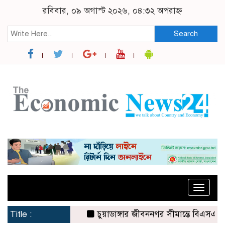
রবিবার, ০৯ অগাস্ট ২০২৬, ০৪:৩২ অপরাহ্ন
Search
Toggle
naviga
Title :
চুয়াডাঙ্গার জীবননগর সীমান্তে বিএসএফের ৩ 