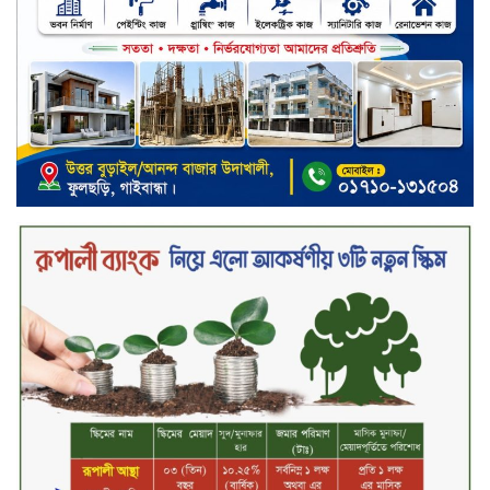
খালেদা জিয়ার গাড়ীতে হামলাকারী
রুবেলের গোত্রীয় সন্ত্রাসীদের গ্রেফতারের
দাবি
ক্যাশলেস বাংলাদেশ বিনির্মাণে
ইসলামী ব্যাংকের উদ্যোগে বাংলা
কিউআর নিয়ে বিশিষ্ট আলেমদের সঙ্গে
মতবিনিময় সভা অনুষ্ঠিত
‘শেখ হাসিনা ডিসেম্বরে ফিরলে গণহত্যার
দায় নিয়ে কারাগারে যাবেন,’ আইনমন্ত্রী
মধ্যরাতে শাহজালাল বিমানবন্দরের
বলাকা লাউঞ্জে অগ্নিকাণ্ড
নিরাপদ ও স্বল্পব্যয়ে ক্যাশলেস লেনদেন
গড়তে কাজ করছে বাংলাদেশ ব্যাংক:
গভর্নর