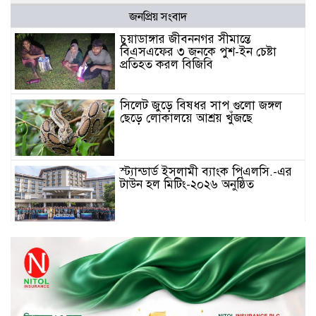
জনপ্রিয় সংবাদ
চুয়াডাঙ্গার জীবননগর সীমান্তে
বিএসএফের ৩ জনকে পুশ-ইন চেষ্টা
প্রতিহত করল বিজিবি
সিলেট জুড়ে বিষধর সাপ গুলো জঙ্গল
ছেড়ে লোকালয়ে আশ্রয় খুঁজছে
স্ট্যান্ডার্ড ইসলামী ব্যাংক পিএলসি.-এর
টাউন হল মিটিং-২০২৬ অনুষ্ঠিত
বিদায়ী সপ্তাহে দর পতনের শীর্ষে এস
আলম কোল্ড রোল্ড
বিদায়ী সপ্তাহে দর বৃদ্ধির শীর্ষে ফারইস্ট