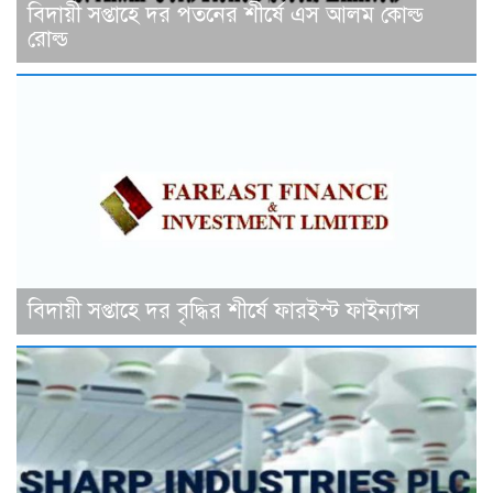
বিদায়ী সপ্তাহে দর পতনের শীর্ষে এস আলম কোল্ড
রোল্ড
বিদায়ী সপ্তাহে দর বৃদ্ধির শীর্ষে ফারইস্ট ফাইন্যান্স