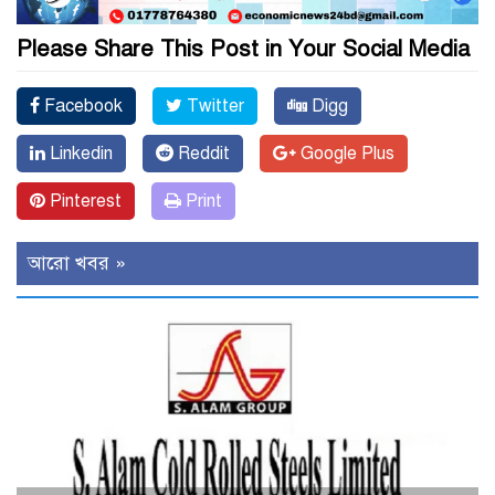
Please Share This Post in Your Social Media
Facebook
Twitter
Digg
Linkedin
Reddit
Google Plus
Pinterest
Print
আরো খবর »