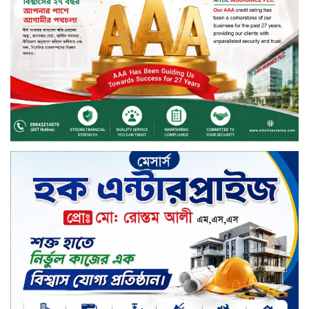
ফাইন্যান্স
বিদায়ী সপ্তাহে লেনদেনের শীর্ষে শার্প
ইন্ডাস্ট্রিজ
চুয়াডাঙ্গায় বিএআরআই’র কৃষি গবেষণা
কেন্দ্র, মেহেরপুর এর আঞ্চলিক রিভিউ
কর্মশালা/২০২৫-২৬ অনুষ্ঠিত
মুসলিম নিকাহ রেজিস্ট্রার কল্যাণ
পরিষদের সম্মেলন অনুষ্ঠিত
দীর্ঘস্থায়ী ৭,৫০০ এমএএইচ ব্যাটারি
এবং শক্তিশালী গরিলা গ্লাস ৭আই সুরক্ষা
নিয়ে শাওমি উন্মোচন করল নতুন রেডমি
১৭