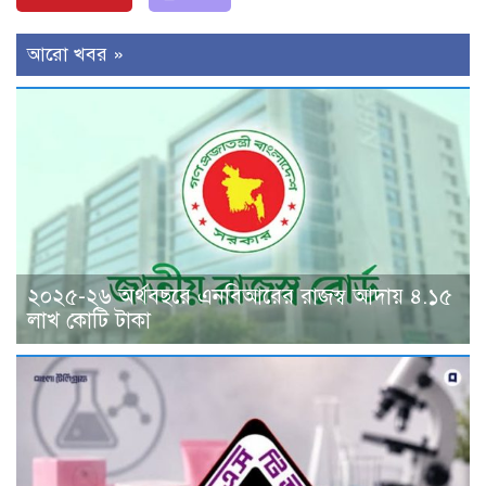
আরো খবর »
২০২৫-২৬ অর্থবছরে এনবিআরের রাজস্ব আদায় ৪.১৫
লাখ কোটি টাকা