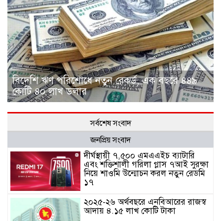
বিদেশি ঋণ পরিশোধে নতুন রেকর্ড, এক বছরে ৪৪৯
কোটি ৪০ লাখ ডলার
সর্বশেষ সংবাদ
জনপ্রিয় সংবাদ
দীর্ঘস্থায়ী ৭,৫০০ এমএএইচ ব্যাটারি
এবং শক্তিশালী গরিলা গ্লাস ৭আই সুরক্ষা
নিয়ে শাওমি উন্মোচন করল নতুন রেডমি
১৭
২০২৫-২৬ অর্থবছরে এনবিআরের রাজস্ব
আদায় ৪.১৫ লাখ কোটি টাকা