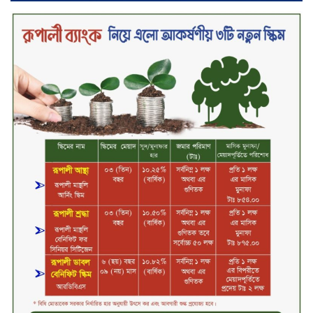
সিলেট ওসমানী বিমানবন্দরে সালাম
এয়ার চালু হচ্ছে ১লা সেপ্টেম্বর হতে
চুয়াডাঙ্গা আদালত চত্বরে ভুয়া
আইনজীবীসহ দুইজন আটক, ‘রায়
পাইয়ে দেওয়ার’ নামে লাখ লাখ টাকা
হাতিয়ে নেওয়ার অভিযোগ
নবীনগরে সোলার সিস্টেমে অনাবাদি
জমিতে আউশ আবাদে কৃষকের ভাগ্য
বদল
বিএটি বাংলাদেশের নতুন ব্যবস্থাপনা
পরিচালক কাখাবের বেনিদজে