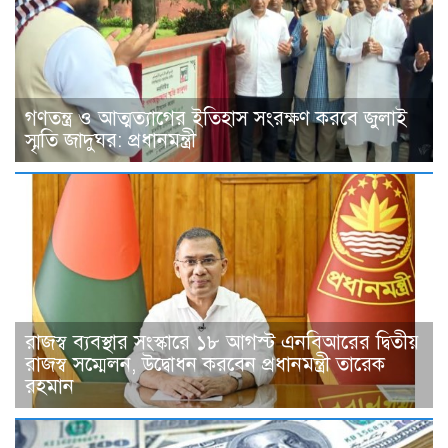
গণতন্ত্র ও আত্মত্যাগের ইতিহাস সংরক্ষণ করবে জুলাই
স্মৃতি জাদুঘর: প্রধানমন্ত্রী
রাজস্ব ব্যবস্থার সংস্কারে ১৮ আগস্ট এনবিআরের দ্বিতীয়
রাজস্ব সম্মেলন, উদ্বোধন করবেন প্রধানমন্ত্রী তারেক
রহমান