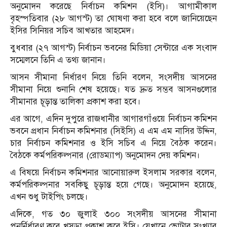
অনুমোদন করেছে নির্বাচন কমিশন (ইসি)। আগামীকাল
বৃহস্পতিবার (২৮ আগস্ট) তা ঘোষণা করা হবে বলে জানিয়েছেন
ইসির সিনিয়র সচিব আখতার আহমেদ।
বুধবার (২৭ আগস্ট) নির্বাচন ভবনের মিডিয়া সেন্টারে এক সংবাদ
সম্মেলনে তিনি এ তথ্য জানান।
আসন সীমানা নির্ধারণ নিয়ে তিনি বলেন, সংসদীয় আসনের
সীমানা নিয়ে শুনানি শেষ হয়েছে। যত দ্রুত সম্ভব আসনগুলোর
সীমানার চূড়ান্ত তালিকা প্রকাশ করা হবে।
এর আগে, এদিন দুপুরে রাজধানীর আগারগাঁওয়ে নির্বাচন কমিশন
ভবনে প্রধান নির্বাচন কমিশনার (সিইসি) এ এম এম নাসির উদ্দিন,
চার নির্বাচন কমিশনার ও ইসি সচিব এ নিয়ে বৈঠক করেন।
বৈঠকে কর্মপরিকল্পনার (রোডম্যাপ) অনুমোদন দেয় কমিশন।
এ বিষয়ে নির্বাচন কমিশনার আনোয়ারুল ইসলাম সরকার বলেন,
কর্মপরিকল্পনার সবকিছু চূড়ান্ত হয়ে গেছে। অনুমোদন হয়েছে,
এখন শুধু টাইপিং চলছে।
এদিকে, গত ৩০ জুলাই ৩০০ সংসদীয় আসনের সীমানা
পুনর্নির্ধারণ করে খসড়া প্রকাশ করে ইসি। যেখানে ভোটার সংখ্যার