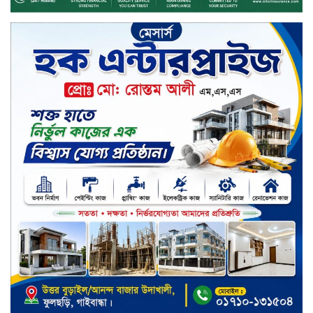
বাইরে থাকা ৫৬৪ নিহতের পরিচয়
প্রকাশের দাবি বিসিআরএসের
চুয়াডাঙ্গায় পুষ্পস্তবক অর্পণ ও আলোচনা
সভার মধ্য দিয়ে জুলাই গণঅভ্যুত্থান
দিবস পালিত
৮ ব্র্যান্ডের ফর্সাকারী ক্রিমে বিপজ্জনক
মাত্রায় মার্কারি, সতর্ক করল বিএসটিআই
জুলাই গণঅভ্যুত্থান ছিল সর্বস্তরের
মানুষের আন্দোলন: মুহাম্মদ ইউনূস
গণতন্ত্র ও আত্মত্যাগের ইতিহাস সংরক্ষণ
করবে জুলাই স্মৃতি জাদুঘর: প্রধানমন্ত্রী