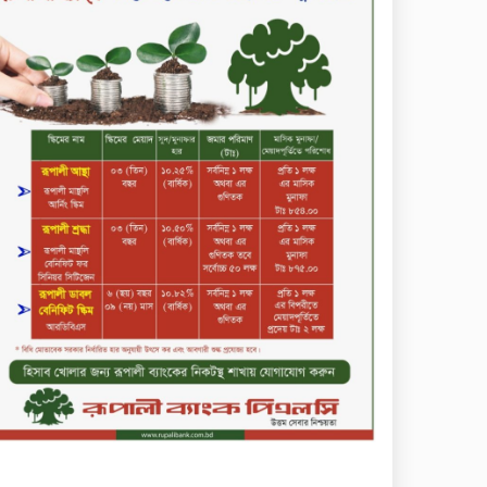
সপ্তাহের শেষ কার্যদিবসে দরবৃদ্ধির
শীর্ষে নিটল ইন্স্যুরেন্স
সিলেটের ওসমানীনগরে দুই বাসের
মুখোমুখি সংঘর্ষে ৮ জন নিহত
২০২৯ সালের মধ্যে বাংলাদেশের
সবচেয়ে বিশ্বস্ত, টেকসই ও
ক্যাশলেস ব্যাংক হওয়ার লক্ষ্য
নিয়ে ‘ভিশন ২০২৯’ উন্মোচন করল
কমিউনিটি ব্যাংক বাংলাদেশ
পিএলসি