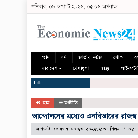
শনিবার, ০৮ অগাস্ট ২০২৬, ০৫:০৬ অপরাহ্ন
হোম
ধর্ম
জাতীয় নিউজ
শোক
অর
সারাদেশ
খেলাধুলা
স্বাস্থ্য
লাইফস্ট
Title :
হোম
অর্থনীতি
আন্দোলনের মধ্যেও এনবিআরের রাজস্
আপডেট : সোমবার, ৩০ জুন, ২০২৫, ৫.৩৭ পিএম
৪৫৭