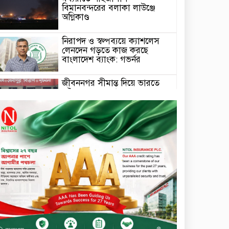
বিমানবন্দরের বলাকা লাউঞ্জে
অগ্নিকাণ্ড
নিরাপদ ও স্বল্পব্যয়ে ক্যাশলেস
লেনদেন গড়তে কাজ করছে
বাংলাদেশ ব্যাংক: গভর্নর
জীবননগর সীমান্ত দিয়ে ভারতে
অবৈধ অনুপ্রবেশের সময় ৮
বাংলাদেশি নারী আটক
মাধবপুর গৃহবধূর ঝুলন্ত মরদেহ
উদ্ধার করছে পুলিশ
চ্যানেল আইয়ের ‘আমরাই
বাংলাদেশ’ টকশোতে সাইফুল
ইসলাম সোহেল ও চিত্রনায়ক ডিএ
তায়েব
টাঙ্গাইলে নিহত বাস মালিকদের
পরিবারকে অনুদান ও সম্মাননা