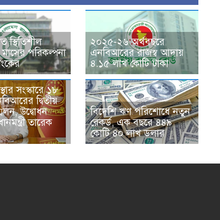
াত স্থিতিশীল
২০২৫-২৬ অর্থবছরে
মাসের পরিকল্পনা
এনবিআরের রাজস্ব আদায়
্যাংকের
৪.১৫ লাখ কোটি টাকা
বস্থার সংস্কারে ১৮
বিআরের দ্বিতীয়
মেলন, উদ্বোধন
বিদেশি ঋণ পরিশোধে নতুন
ানমন্ত্রী তারেক
রেকর্ড, এক বছরে ৪৪৯
কোটি ৪০ লাখ ডলার