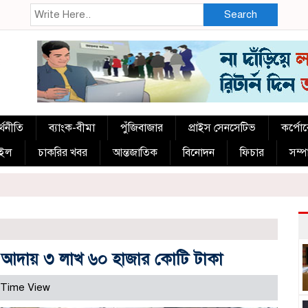
Search
্থনীতি
ব্যাংক-বীমা
পুঁজিবাজার
প্রাইস সেনসেটিভ
কর্পো
াইল
চাকরির খবর
আন্তজাতিক
বিনোদন
ফিচার
সম্
ব আদায় ৩ লাখ ৬০ হাজার কোটি টাকা
 Time View