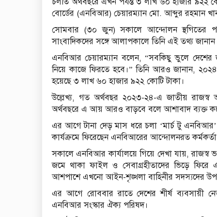
চলতি অর্থবছরে এখন পর্যন্ত ৩ লাখ ৬০ হাজার ৯২২ কো
বোর্ডের (এনবিআর) চেয়ারম্যান মো. আব্দুর রহমান খা
সোমবার (৩০ জুন) সকালে আন্দোলন স্থগিতের পর 
সাংবাদিকদের সঙ্গে আলাপকালে তিনি এই তথ্য জানান
এনবিআর চেয়ারম্যান বলেন, “সবকিছু ভুলে দেশের জ
নিয়ে কাজে ফিরতে হবে।” তিনি আরও জানান, ২০২৪-২
হয়েছে ৩ লাখ ৬০ হাজার ৯২২ কোটি টাকা।
উল্লেখ্য, গত অর্থবছর ২০২৩-২৪-এ জাতীয় রাজস
অর্থবছরে এ আয় আরও বাড়বে বলে আশাবাদ ব্যক্ত ক
এর আগে টানা দেড় মাস ধরে চলা ‘মার্চ টু এনবিআর’ এব
কার্যক্রমে ফিরেছেন এনবিআরের আন্দোলনরত কর্মকর্তা-
সকালে এনবিআর কার্যালয়ে গিয়ে দেখা যায়, রাজস্ব ভ
জমে থাকা ফাইল ও সেবাগ্রহীতাদের ভিড়ে ফিরে এসে
আশপাশে এখনো আইন-শৃঙ্খলা বাহিনীর সদস্যদের উপস্থ
এর আগে রোববার রাতে দেশের শীর্ষ ব্যবসায়ী নেত
এনবিআর সংস্কার ঐক্য পরিষদ।