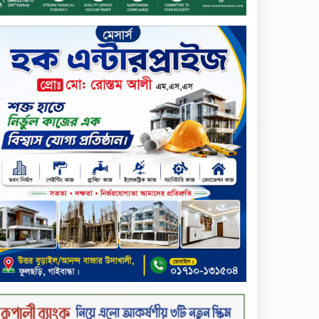
প্রদান
টাঙ্গাইলে ভাষা কর্মশালা ও পুরষ্কার
বিতরণ
সড়ক নিরাপত্তায় বিশেষ অবদান
রাখায় নিসচা বিশেষ সম্মাননা
পেলেন লায়ন গনি মিয়া বাবুল
মার্কেন্টাইল ব্যাংকের নির্বাহী
কমিটির চেয়ারম্যান হলেন
আনোয়ারুল হক
সপ্তাহের শেষ কার্যদিবসে
লেনদেনের তালিকায় শীর্ষে উঠে
এসেছে শার্প ইন্ডাস্ট্রিজ
সপ্তাহের শেষ কার্যদিবসে
দরপতনের শীর্ষে সেনা ইন্স্যুরেন্স