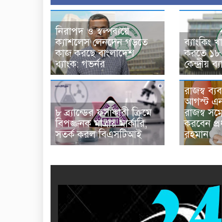
নিরাপদ ও স্বল্পব্যয়ে
ক্যাশলেস লেনদেন গড়তে
ব্যাংকিং খ
কাজ করছে বাংলাদেশ
করতে ১৮ 
ব্যাংক: গভর্নর
কেন্দ্রীয় ব
রাজস্ব ব্য
আগস্ট এন
৮ ব্র্যান্ডের ফর্সাকারী ক্রিমে
রাজস্ব সম্
বিপজ্জনক মাত্রায় মার্কারি,
করবেন প্রধ
সতর্ক করল বিএসটিআই
রহমান