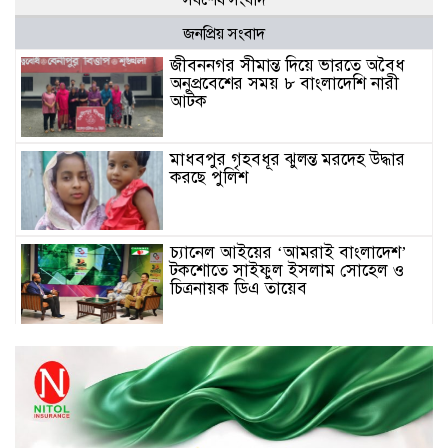
জনপ্রিয় সংবাদ
জীবননগর সীমান্ত দিয়ে ভারতে অবৈধ
অনুপ্রবেশের সময় ৮ বাংলাদেশি নারী
আটক
মাধবপুর গৃহবধূর ঝুলন্ত মরদেহ উদ্ধার
করছে পুলিশ
চ্যানেল আইয়ের ‘আমরাই বাংলাদেশ’
টকশোতে সাইফুল ইসলাম সোহেল ও
চিত্রনায়ক ডিএ তায়েব
টাঙ্গাইলে নিহত বাস মালিকদের
পরিবারকে অনুদান ও সম্মাননা প্রদান
টাঙ্গাইলে ভাষা কর্মশালা ও পুরষ্কার