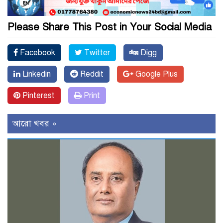
Please Share This Post in Your Social Media
Facebook
Twitter
Digg
Linkedin
Reddit
Google Plus
Pinterest
Print
আরো খবর »