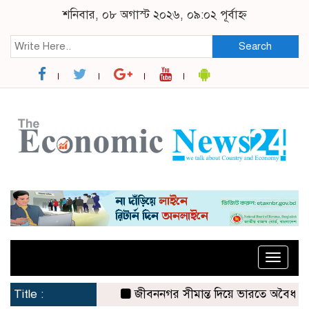
শনিবার, ০৮ অগাস্ট ২০২৬, ০৯:০২ পূর্বাহ্ন
Search
Toggle
naviga
Title :
জীবননগর সীমান্ত দিয়ে ভারতে অবৈধ অনুপ্র