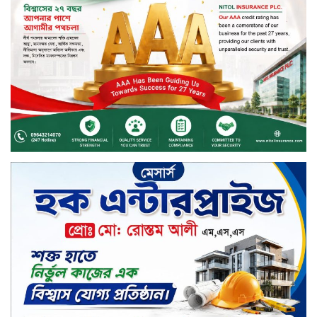
বিতরণ
সড়ক নিরাপত্তায় বিশেষ অবদান রাখায়
নিসচা বিশেষ সম্মাননা পেলেন লায়ন গনি
মিয়া বাবুল
মার্কেন্টাইল ব্যাংকের নির্বাহী কমিটির
চেয়ারম্যান হলেন আনোয়ারুল হক
সপ্তাহের শেষ কার্যদিবসে লেনদেনের
তালিকায় শীর্ষে উঠে এসেছে শার্প
ইন্ডাস্ট্রিজ
সপ্তাহের শেষ কার্যদিবসে দরপতনের
শীর্ষে সেনা ইন্স্যুরেন্স