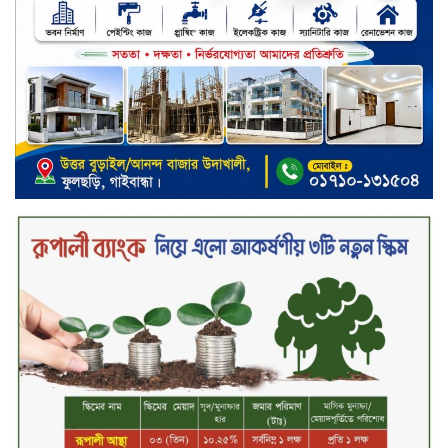
সপ্তাহের শেষ কার্যদিবসে দরবৃদ্ধির শীর্ষে
নিটল ইন্স্যুরেন্স
সিলেটের ওসমানীনগরে দুই বাসের
মুখোমুখি সংঘর্ষে ৮ জন নিহত
২০২৯ সালের মধ্যে বাংলাদেশের
সবচেয়ে বিশ্বস্ত, টেকসই ও ক্যাশলেস
ব্যাংক হওয়ার লক্ষ্য নিয়ে ‘ভিশন ২০২৯’
উন্মোচন করল কমিউনিটি ব্যাংক
বাংলাদেশ পিএলসি
শিক্ষার্থীদের জন্য দারাজে এক্সক্লুসিভ
ডিসকাউন্ট নিয়ে আসছে রিয়েলমি
সি১০০এক্স
পরিবারের কাছে কিশোরের কান্নাজড়িত
কণ্ঠ শোনিয়ে ১২ লাখ টাকা মুক্তিপণ
দাবি, টাকা না পেয়ে শ্বাসরোধে হত্যা—