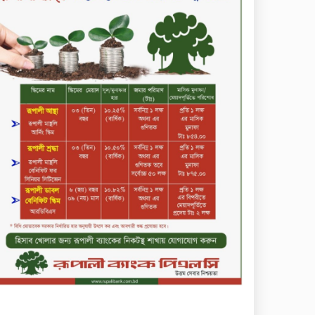
সপ্তাহের শেষ কার্যদিবসে দরবৃদ্ধির
শীর্ষে নিটল ইন্স্যুরেন্স
সিলেটের ওসমানীনগরে দুই বাসের
মুখোমুখি সংঘর্ষে ৮ জন নিহত
২০২৯ সালের মধ্যে বাংলাদেশের
সবচেয়ে বিশ্বস্ত, টেকসই ও
ক্যাশলেস ব্যাংক হওয়ার লক্ষ্য
নিয়ে ‘ভিশন ২০২৯’ উন্মোচন করল
কমিউনিটি ব্যাংক বাংলাদেশ
পিএলসি