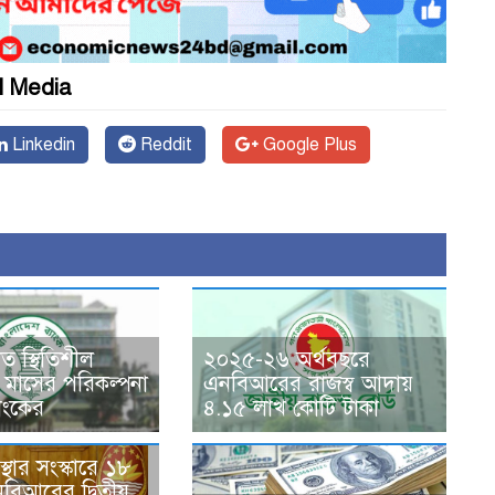
l Media
Linkedin
Reddit
Google Plus
াত স্থিতিশীল
২০২৫-২৬ অর্থবছরে
মাসের পরিকল্পনা
এনবিআরের রাজস্ব আদায়
্যাংকের
৪.১৫ লাখ কোটি টাকা
বস্থার সংস্কারে ১৮
বিআরের দ্বিতীয়