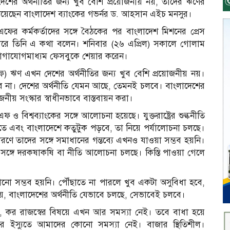
ের অর্থনীতির জন্য খুব বেশি প্রয়োজনীয় নয়, তাদের ঋণের
নিয়েছেন বাংলাদেশ ব্যাংকের গভর্নর ড. আহসান এইচ মনসুর।
আইএমএফের কর্মকর্তাদের সঙ্গে বৈঠকের পর বাংলাদেশ মিশনের প্রেস
কারে তিনি এ কথা বলেন। শনিবার (২৬ এপ্রিল) সকালে গোলাম
যোগাযোগমাধ্যম ফেসবুকে শেয়ার করেন।
) ঋণ এখন দেশের অর্থনীতির জন্য খুব বেশি প্রয়োজনীয় নয়।
বে না। দেশের অর্থনীতি যেমন আছে, তেমনই চলবে। বাংলাদেশের
োজনীয় সংস্কার স্বাধীনভাবে বাস্তবায়ন করা।
বিশ্বব্যাংকের সঙ্গে আলোচনা হয়েছে। যুক্তরাষ্ট্রের শুল্কনীতি
ীতিতে এবং বাংলাদেশে কতুটুক পড়বে, তা নিয়ে পর্যালোচনা চলছে।
 তাদের সঙ্গে সমাধানের গন্তব্যে এখনও যাওয়া সম্ভব হয়নি।
ঙ্গে দরকষাকষি বা নীতি আলোচনা চলছে। কিস্তি পাওয়া গেলে
ো সম্ভব হয়নি। পৌঁছাতে না পারলে খুব একটা অসুবিধা হবে,
 হয়, বাংলাদেশের অর্থনীতি যেভাবে চলছে, সেভাবেই চলবে।
ন, কর রাজস্বের বিষয়ে এখন আর সমস্যা নেই। তবে বাধা হয়ে
় হার ইস্যুতে আমাদের কোনো সমস্যা নেই। বাজার স্থিতিশীল।