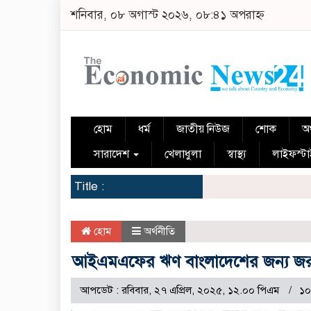
শনিবার, ০৮ অগাস্ট ২০২৬, ০৮:৪১ অপরাহ্ন
হোম
ধর্ম
জাতীয় নিউজ
শোক
অর
সারাদেশ
খেলাধুলা
স্বাস্থ্য
লাইফস্ট
Title :
হোম
অর্থনীতি
আইএমএফের ঋণ বাংলাদেশের জন্য জরুর
আপডেট : রবিবার, ২৭ এপ্রিল, ২০২৫, ১২.০০ পিএম
১০