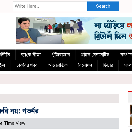
Search
্থনীতি
ব্যাংক-বীমা
পুঁজিবাজার
প্রাইস সেনসেটিভ
কর্পো
াইল
চাকরির খবর
আন্তজাতিক
বিনোদন
ফিচার
সম্
ি নয়: গভর্নর
৫ Time View