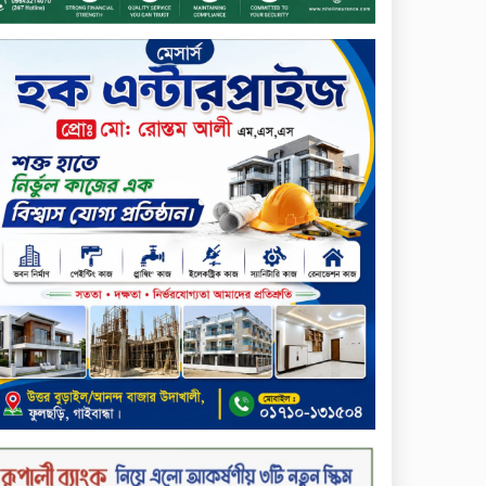
প্রদান
টাঙ্গাইলে ভাষা কর্মশালা ও পুরষ্কার
বিতরণ
সড়ক নিরাপত্তায় বিশেষ অবদান
রাখায় নিসচা বিশেষ সম্মাননা
পেলেন লায়ন গনি মিয়া বাবুল
মার্কেন্টাইল ব্যাংকের নির্বাহী
কমিটির চেয়ারম্যান হলেন
আনোয়ারুল হক
সপ্তাহের শেষ কার্যদিবসে
লেনদেনের তালিকায় শীর্ষে উঠে
এসেছে শার্প ইন্ডাস্ট্রিজ
সপ্তাহের শেষ কার্যদিবসে
দরপতনের শীর্ষে সেনা ইন্স্যুরেন্স