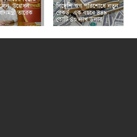
মেলন, উদ্বোধন
বিদেশি ঋণ পরিশোধে নতুন
ানমন্ত্রী তারেক
রেকর্ড, এক বছরে ৪৪৯
কোটি ৪০ লাখ ডলার