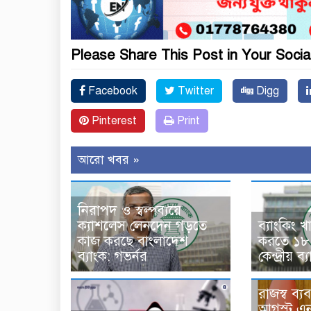
Please Share This Post in Your Socia
Facebook
Twitter
Digg
Pinterest
Print
আরো খবর »
নিরাপদ ও স্বল্পব্যয়ে
ক্যাশলেস লেনদেন গড়তে
ব্যাংকিং খ
কাজ করছে বাংলাদেশ
করতে ১৮ 
ব্যাংক: গভর্নর
কেন্দ্রীয় ব
রাজস্ব ব্য
আগস্ট এন