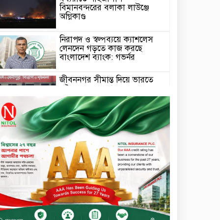
বিমানবন্দরের বলাকা লাউঞ্জে
অগ্নিকাণ্ড
নিরাপদ ও স্বল্পব্যয়ে ক্যাশলেস
লেনদেন গড়তে কাজ করছে
বাংলাদেশ ব্যাংক: গভর্নর
জীবননগর সীমান্ত দিয়ে ভারতে
অবৈধ অনুপ্রবেশের সময় ৮
বাংলাদেশি নারী আটক
মাধবপুর গৃহবধূর ঝুলন্ত মরদেহ
উদ্ধার করছে পুলিশ
চ্যানেল আইয়ের ‘আমরাই
বাংলাদেশ’ টকশোতে সাইফুল
ইসলাম সোহেল ও চিত্রনায়ক ডিএ
তায়েব
টাঙ্গাইলে নিহত বাস মালিকদের
পরিবারকে অনুদান ও সম্মাননা