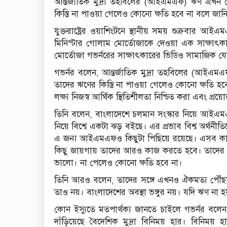
আন্তর্জাতিক মুদ্রা তহবিলের (আইএমএফ) ঋণ এখন দেশ
কিস্তি না পাওয়া গেলেও কোনো ক্ষতি হবে না বলে জা
যুক্তরাষ্ট্রের ওয়াশিংটনে স্থানীয় সময় শুক্রবার 
মিনিস্টার গোলাম মোর্তোজাকে দেওয়া এক সাক্ষাৎ
মোর্তোজা গভর্নরের সাক্ষাৎকারের ভিডিও সামাজিক 
গভর্নর বলেন, আন্তর্জাতিক মুদ্রা তহবিলের (আইএমএফ
তাদের ঋণের কিস্তি না পাওয়া গেলেও কোনো ক্ষতি হ
লক্ষ্য নিজস্ব আর্থিক স্থিতিশীলতা নিশ্চিত করা এবং প্রয়
তিনি বলেন, বাংলাদেশে চলমান সংস্কার নিয়ে আইএমএফ ও 
নিয়ে বিশ্বে একটা ঝড় বইছে। এর প্রভাব বিশ্ব অর্থন
এ জন্য আইএমএফও কিছুটা পিছিয়ে রয়েছে। এসব কারণে
কিছু জায়গায় তাদের আরও কাজ করতে হবে। তাদের স
ভালো। না পেলেও কোনো ক্ষতি হবে না।
তিনি আরও বলেন, তাদের সঙ্গে এখনও ঐকমত্য পৌঁছান
তাও নয়। বাংলাদেশের অবস্থা ভঙ্গুর নয়। যদি ঋণ না
কোন ইস্যুতে মতপার্থক্য জানতে চাইলে গভর্নর বলে
দাঁড়িয়েছে বৈদেশিক মুদ্রা বিনিময় হার। বিনিময