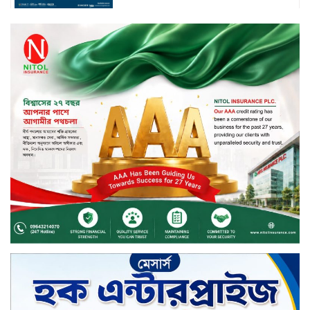
স্মার্টফোন ডিসপ্লেতে নতুন যুগ: ০ মিমি
বর্ডারলেস কনসেপ্ট আনল টেকনো
মাধবপুরে সিএনজি ও ট্রাকের মুখোমুখি
সংঘর্ষে নিহত দুই জন
ইসলামী ব্যাংকের শরী’আহ
সুপারভাইজরি কমিটির সভা অনুষ্ঠিত
বর্ষায় মানুষের পাশে বাংলালিংক; ১০
সিটি করপোরেশনে ১২ হাজারের বেশি
রেইনকোট বিতরণ
চুয়াডাঙ্গার জীবননগর সীমান্তে
বিএসএফের ৩ জনকে পুশ-ইন চেষ্টা
প্রতিহত করল বিজিবি