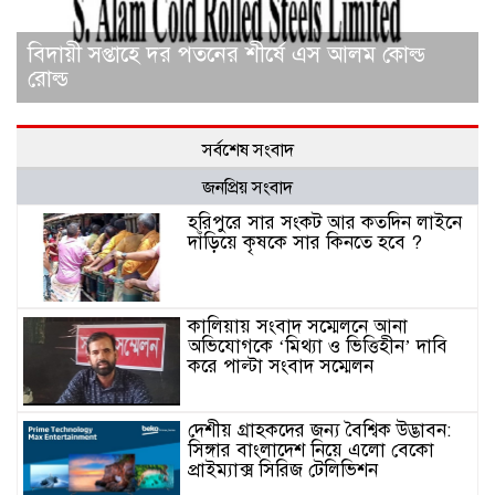
বিদায়ী সপ্তাহে দর পতনের শীর্ষে এস আলম কোল্ড
রোল্ড
সর্বশেষ সংবাদ
জনপ্রিয় সংবাদ
হরিপুরে সার সংকট আর কতদিন লাইনে
দাঁড়িয়ে কৃষকে সার কিনতে হবে ?
কালিয়ায় সংবাদ সম্মেলনে আনা
অভিযোগকে ‘মিথ্যা ও ভিত্তিহীন’ দাবি
করে পাল্টা সংবাদ সম্মেলন
দেশীয় গ্রাহকদের জন্য বৈশ্বিক উদ্ভাবন:
সিঙ্গার বাংলাদেশ নিয়ে এলো বেকো
প্রাইম্যাক্স সিরিজ টেলিভিশন