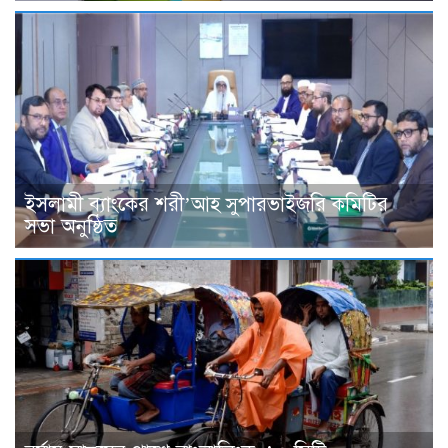
ইসলামী ব্যাংকের শরী’আহ সুপারভাইজরি কমিটির
সভা অনুষ্ঠিত