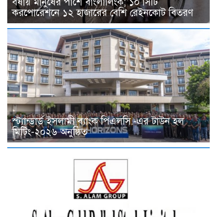
বর্ষায় মানুষের পাশে বাংলালিংক; ১০ সিটি
করপোরেশনে ১২ হাজারের বেশি রেইনকোট বিতরণ
স্ট্যান্ডার্ড ইসলামী ব্যাংক পিএলসি.-এর টাউন হল
মিটিং-২০২৬ অনুষ্ঠিত