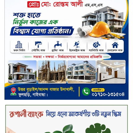
সিলেট জুড়ে বিষধর সাপ গুলো জঙ্গল
ছেড়ে লোকালয়ে আশ্রয় খুঁজছে
স্ট্যান্ডার্ড ইসলামী ব্যাংক পিএলসি.-এর
টাউন হল মিটিং-২০২৬ অনুষ্ঠিত
বিদায়ী সপ্তাহে দর পতনের শীর্ষে এস
আলম কোল্ড রোল্ড
বিদায়ী সপ্তাহে দর বৃদ্ধির শীর্ষে ফারইস্ট
ফাইন্যান্স
বিদায়ী সপ্তাহে লেনদেনের শীর্ষে শার্প