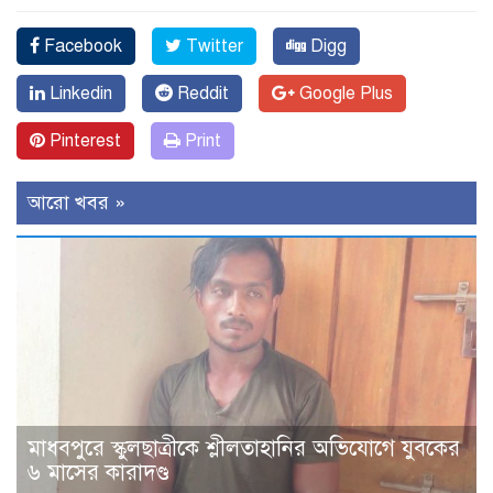
Facebook
Twitter
Digg
Linkedin
Reddit
Google Plus
Pinterest
Print
আরো খবর »
মাধবপুরে স্কুলছাত্রীকে শ্লীলতাহানির অভিযোগে যুবকের
৬ মাসের কারাদণ্ড