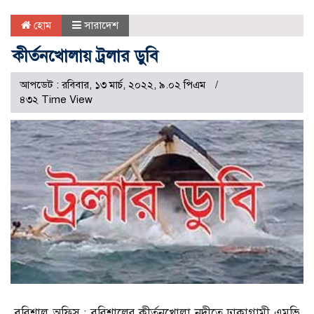
হোম
সারাদেশ
কীর্তনখোলায় ট্রলার ডুবি
আপডেট : রবিবার, ১৩ মার্চ, ২০২২, ৯.০২ পিএম
৪৩২ Time View
বরিশাল অফিস : বরিশালের কীর্তনখোলা নদীতে ঢাকাগামী এমভি