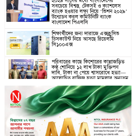
২০২৯ সালের মধ্যে বাংলাদেশের
সবচেয়ে বিশ্বস্ত, টেকসই ও ক্যাশলেস
ব্যাংক হওয়ার লক্ষ্য নিয়ে ‘ভিশন ২০২৯’
উন্মোচন করল কমিউনিটি ব্যাংক
বাংলাদেশ পিএলসি
শিক্ষার্থীদের জন্য দারাজে এক্সক্লুসিভ
ডিসকাউন্ট নিয়ে আসছে রিয়েলমি
সি১০০এক্স
পরিবারের কাছে কিশোরের কান্নাজড়িত
কণ্ঠ শোনিয়ে ১২ লাখ টাকা মুক্তিপণ
দাবি, টাকা না পেয়ে শ্বাসরোধে হত্যা—
আলোচিত রাফিজ হত্যা মামলার অন্যতম
আসামি গাজীপুর থেকে গ্রেফতার
নড়াইলে বিএনপির ৬ নেতার
বহিষ্কারাদেশ প্রত্যাহার
দেশজুড়ে কেনাকাটায় সেরা অফার, ব্র্যান্ড
রাশ আওয়ার এবং এক্সক্লুসিভ পেমেন্ট
ডিসকাউন্ট নিয়ে এলো দারাজ ৮.৮ গ্রেট