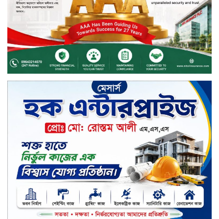
৮ সেল
টাঙ্গাইল জেলা পরিষদের ২৩লাখ টাকার
অনুদান বিতরণ
ডিজিটাল স্ক্রিন ছেড়ে ফসলের মাঠে
শিক্ষার্থীরা; টাঙ্গাইলের মহিষমারা কলেজে
খুন্তি-কোদালে তরুণদের নতুন বিপ্লব!
শান্তা পিনাকলে প্রিমিয়ার ব্যাংকের বোর্ড
সভা অনুষ্ঠিত
কাফরুলে মুক্তিযোদ্ধা কল্যাণ সমিতিতে
ইশতিয়াক আজিজ উলফাতের কোটি
টাকার দুর্নীতি, ফ্ল্যাট দখলের অপচেষ্টা ও
সন্ত্রাসী হামলা
ব্যাংকিং খাত স্থিতিশীল করতে ১৮ মাসের
পরিকল্পনা কেন্দ্রীয় ব্যাংকের