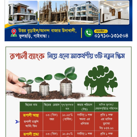
কারখানার উৎপাদন কার্যক্রম সম্পূর্ণ বন্ধ,
জানাল এস আলম কোল্ড রোলড স্টিলস
দীর্ঘস্থায়ী ৭,৫০০ এমএএইচ ব্যাটারি
এবং শক্তিশালী গরিলা গ্লাস ৭আই সুরক্ষা
নিয়ে শাওমি উন্মোচন করল নতুন রেডমি
১৭
২০২৫-২৬ অর্থবছরে এনবিআরের রাজস্ব
আদায় ৪.১৫ লাখ কোটি টাকা
সপ্তাহের তৃতীয় কার্যদিবসে লেনদেনের
শীর্ষে একমি পেস্টিসাইড