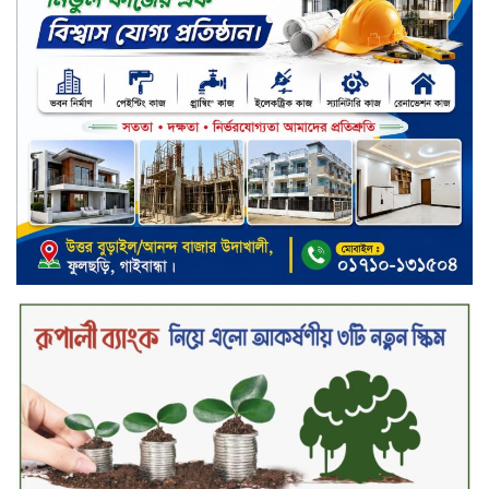
নড়াইলে বিএনপির ৬ নেতার
বহিষ্কারাদেশ প্রত্যাহার
দেশজুড়ে কেনাকাটায় সেরা অফার, ব্র্যান্ড
রাশ আওয়ার এবং এক্সক্লুসিভ পেমেন্ট
ডিসকাউন্ট নিয়ে এলো দারাজ ৮.৮ গ্রেট
৮ সেল
টাঙ্গাইল জেলা পরিষদের ২৩লাখ টাকার
অনুদান বিতরণ
ডিজিটাল স্ক্রিন ছেড়ে ফসলের মাঠে
শিক্ষার্থীরা; টাঙ্গাইলের মহিষমারা কলেজে
খুন্তি-কোদালে তরুণদের নতুন বিপ্লব!
শান্তা পিনাকলে প্রিমিয়ার ব্যাংকের বোর্ড
সভা অনুষ্ঠিত