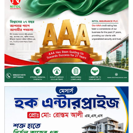
সিলেটের ওসমানীনগরে দুই বাসের
মুখোমুখি সংঘর্ষে ৮ জন নিহত
২০২৯ সালের মধ্যে বাংলাদেশের
সবচেয়ে বিশ্বস্ত, টেকসই ও ক্যাশলেস
ব্যাংক হওয়ার লক্ষ্য নিয়ে ‘ভিশন ২০২৯’
উন্মোচন করল কমিউনিটি ব্যাংক
বাংলাদেশ পিএলসি
শিক্ষার্থীদের জন্য দারাজে এক্সক্লুসিভ
ডিসকাউন্ট নিয়ে আসছে রিয়েলমি
সি১০০এক্স
পরিবারের কাছে কিশোরের কান্নাজড়িত
কণ্ঠ শোনিয়ে ১২ লাখ টাকা মুক্তিপণ
দাবি, টাকা না পেয়ে শ্বাসরোধে হত্যা—
আলোচিত রাফিজ হত্যা মামলার অন্যতম
আসামি গাজীপুর থেকে গ্রেফতার