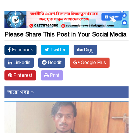
Please Share This Post in Your Social Media
Facebook
Twitter
Digg
Linkedin
Reddit
Google Plus
Pinterest
Print
আরো খবর »