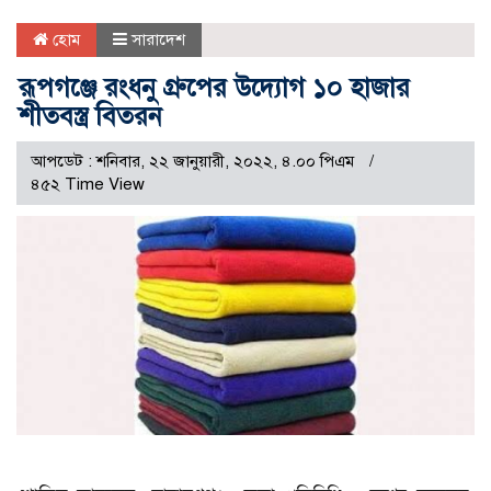
হোম
সারাদেশ
রূপগঞ্জে রংধনু গ্রুপের উদ্যােগ ১০ হাজার
শীতবস্ত্র বিতরন
আপডেট : শনিবার, ২২ জানুয়ারী, ২০২২, ৪.০০ পিএম
৪৫২ Time View