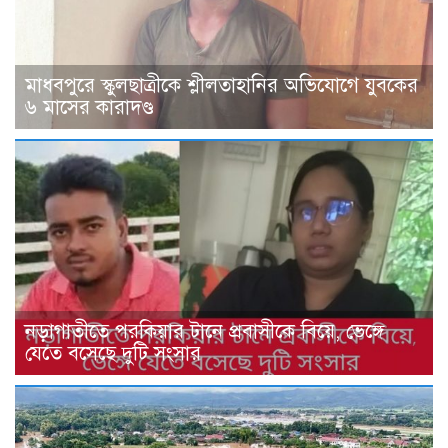
মাধবপুরে স্কুলছাত্রীকে শ্লীলতাহানির অভিযোগে যুবকের
৬ মাসের কারাদণ্ড
নড়াগাতীতে পরকিয়ার টানে প্রবাসীকে বিয়ে, ভেঙ্গে
যেতে বসেছে দুটি সংসার