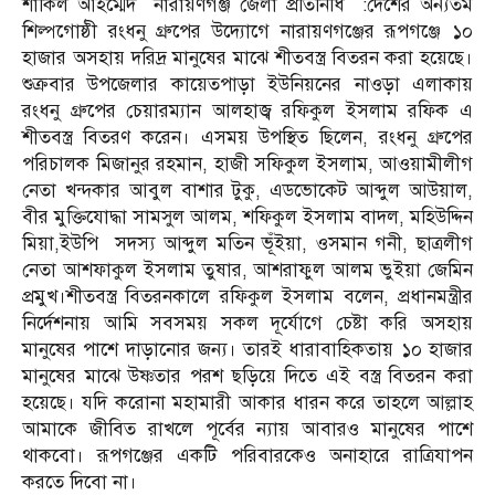
শাকিল আহম্মেদ নারায়ণগঞ্জ জেলা প্রতিনিধি :দেশের অন্যতম
শিল্পগোষ্ঠী রংধনু গ্রুপের উদ্যোগে নারায়ণগঞ্জের রূপগঞ্জে ১০
হাজার অসহায় দরিদ্র মানুষের মাঝে শীতবস্ত্র বিতরন করা হয়েছে।
শুক্রবার উপজেলার কায়েতপাড়া ইউনিয়নের নাওড়া এলাকায়
রংধনু গ্রুপের চেয়ারম্যান আলহাজ্ব রফিকুল ইসলাম রফিক এ
শীতবস্ত্র বিতরণ করেন। এসময় উপস্থিত ছিলেন, রংধনু গ্রুপের
পরিচালক মিজানুর রহমান, হাজী সফিকুল ইসলাম, আওয়ামীলীগ
নেতা খন্দকার আবুল বাশার টুকু, এডভোকেট আব্দুল আউয়াল,
বীর মুক্তিযোদ্ধা সামসুল আলম, শফিকুল ইসলাম বাদল, মহিউদ্দিন
মিয়া,ইউপি সদস্য আব্দুল মতিন ভূঁইয়া, ওসমান গনী, ছাত্রলীগ
নেতা আশফাকুল ইসলাম তুষার, আশরাফুল আলম ভুইয়া জেমিন
প্রমুখ।শীতবস্ত্র বিতরনকালে রফিকুল ইসলাম বলেন, প্রধানমন্ত্রীর
নির্দেশনায় আমি সবসময় সকল দূর্যোগে চেষ্টা করি অসহায়
মানুষের পাশে দাড়ানোর জন্য। তারই ধারাবাহিকতায় ১০ হাজার
মানুষের মাঝে উষ্ণতার পরশ ছড়িয়ে দিতে এই বস্ত্র বিতরন করা
হয়েছে। যদি করোনা মহামারী আকার ধারন করে তাহলে আল্লাহ
আমাকে জীবিত রাখলে পূর্বের ন্যায় আবারও মানুষের পাশে
থাকবো। রূপগঞ্জের একটি পরিবারকেও অনাহারে রাত্রিযাপন
করতে দিবো না।