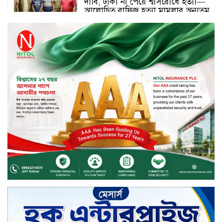
দাবি, টাকা না পেয়ে শ্বাসরোধে হত্যা—
আলোচিত রাফিজ হত্যা মামলার অন্যতম
আসামি গাজীপুর থেকে গ্রেফতার
নড়াইলে বিএনপির ৬ নেতার
বহিষ্কারাদেশ প্রত্যাহার
দেশজুড়ে কেনাকাটায় সেরা অফার, ব্র্যান্ড
রাশ আওয়ার এবং এক্সক্লুসিভ পেমেন্ট
ডিসকাউন্ট নিয়ে এলো দারাজ ৮.৮ গ্রেট
৮ সেল
টাঙ্গাইল জেলা পরিষদের ২৩লাখ টাকার
অনুদান বিতরণ
ডিজিটাল স্ক্রিন ছেড়ে ফসলের মাঠে
শিক্ষার্থীরা; টাঙ্গাইলের মহিষমারা কলেজে
খুন্তি-কোদালে তরুণদের নতুন বিপ্লব!