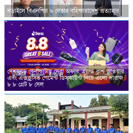
নড়াইলে বিএনপির ৬ নেতার বহিষ্কারাদেশ প্রত্যাহার
দেশজুড়ে কেনাকাটায় সেরা অফার, ব্র্যান্ড রাশ আওয়ার
এবং এক্সক্লুসিভ পেমেন্ট ডিসকাউন্ট নিয়ে এলো দারাজ
৮.৮ গ্রেট ৮ সেল