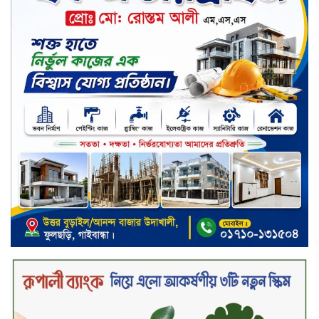
শান্তা পিনাকলে প্রিমিয়ার ব্যাংকের বোর্ড
সভা অনুষ্ঠিত
কাফরুলে মুক্তিযোদ্ধা কল্যাণ সমিতিতে
ইশতিয়াক আজিজ উলফাতের কোটি
টাকার দুর্নীতি, ফ্ল্যাট দখলের অপচেষ্টা ও
সন্ত্রাসী হামলা
ব্যাংকিং খাত স্থিতিশীল করতে ১৮ মাসের
পরিকল্পনা কেন্দ্রীয় ব্যাংকের
কারখানার উৎপাদন কার্যক্রম সম্পূর্ণ বন্ধ,
জানাল এস আলম কোল্ড রোলড স্টিলস
দীর্ঘস্থায়ী ৭,৫০০ এমএএইচ ব্যাটারি
এবং শক্তিশালী গরিলা গ্লাস ৭আই সুরক্ষা
নিয়ে শাওমি উন্মোচন করল নতুন রেডমি
১৭