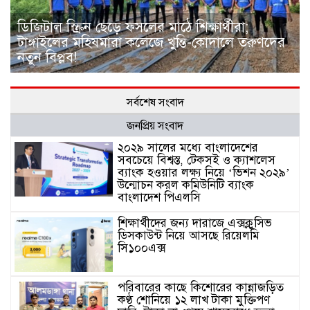
ডিজিটাল স্ক্রিন ছেড়ে ফসলের মাঠে শিক্ষার্থীরা;
টাঙ্গাইলের মহিষমারা কলেজে খুন্তি-কোদালে তরুণদের
নতুন বিপ্লব!
সর্বশেষ সংবাদ
জনপ্রিয় সংবাদ
২০২৯ সালের মধ্যে বাংলাদেশের
সবচেয়ে বিশ্বস্ত, টেকসই ও ক্যাশলেস
ব্যাংক হওয়ার লক্ষ্য নিয়ে ‘ভিশন ২০২৯’
উন্মোচন করল কমিউনিটি ব্যাংক
বাংলাদেশ পিএলসি
শিক্ষার্থীদের জন্য দারাজে এক্সক্লুসিভ
ডিসকাউন্ট নিয়ে আসছে রিয়েলমি
সি১০০এক্স
পরিবারের কাছে কিশোরের কান্নাজড়িত
কণ্ঠ শোনিয়ে ১২ লাখ টাকা মুক্তিপণ