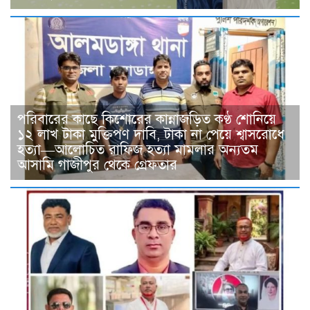
পরিবারের কাছে কিশোরের কান্নাজড়িত কণ্ঠ শোনিয়ে
১২ লাখ টাকা মুক্তিপণ দাবি, টাকা না পেয়ে শ্বাসরোধে
হত্যা—আলোচিত রাফিজ হত্যা মামলার অন্যতম
আসামি গাজীপুর থেকে গ্রেফতার