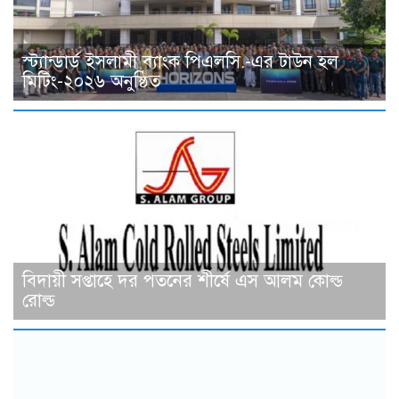
স্ট্যান্ডার্ড ইসলামী ব্যাংক পিএলসি.-এর টাউন হল
মিটিং-২০২৬ অনুষ্ঠিত
বিদায়ী সপ্তাহে দর পতনের শীর্ষে এস আলম কোল্ড
রোল্ড