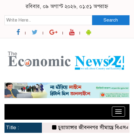
রবিবার, ০৯ অগাস্ট ২০২৬, ০১:৫১ অপরাহ্ন
Search
Toggle
naviga
Title :
চুয়াডাঙ্গার জীবননগর সীমান্তে বিএসএফের ৩ 