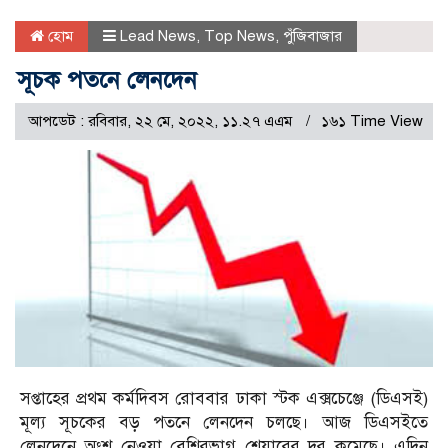
হোম
Lead News
,
Top News
,
পুঁজিবাজার
সূচক পতনে লেনদেন
আপডেট : রবিবার, ২২ মে, ২০২২, ১১.২৭ এএম
১৬১ Time View
সপ্তাহের প্রথম কর্মদিবস রোববার ঢাকা স্টক এক্সচেঞ্জে (ডিএসই)
মূল্য সূচকের বড় পতনে লেনদেন চলছে। আজ ডিএসইতে
লেনদেনে অংশ নেওয়া বেশিরভাগ শেয়ারের দর কমেছে। এদিন