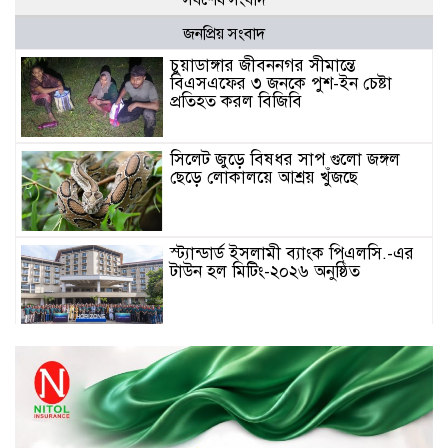
জনপ্রিয় সংবাদ
চুয়াডাঙ্গার জীবননগর সীমান্তে
বিএসএফের ৩ জনকে পুশ-ইন চেষ্টা
প্রতিহত করল বিজিবি
সিলেট জুড়ে বিষধর সাপ গুলো জঙ্গল
ছেড়ে লোকালয়ে আশ্রয় খুঁজছে
স্ট্যান্ডার্ড ইসলামী ব্যাংক পিএলসি.-এর
টাউন হল মিটিং-২০২৬ অনুষ্ঠিত
বিদায়ী সপ্তাহে দর পতনের শীর্ষে এস
আলম কোল্ড রোল্ড
বিদায়ী সপ্তাহে দর বৃদ্ধির শীর্ষে ফারইস্ট