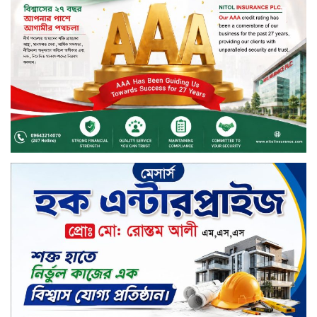
ফাইন্যান্স
বিদায়ী সপ্তাহে লেনদেনের শীর্ষে শার্প
ইন্ডাস্ট্রিজ
চুয়াডাঙ্গায় বিএআরআই’র কৃষি গবেষণা
কেন্দ্র, মেহেরপুর এর আঞ্চলিক রিভিউ
কর্মশালা/২০২৫-২৬ অনুষ্ঠিত
মুসলিম নিকাহ রেজিস্ট্রার কল্যাণ
পরিষদের সম্মেলন অনুষ্ঠিত
দীর্ঘস্থায়ী ৭,৫০০ এমএএইচ ব্যাটারি
এবং শক্তিশালী গরিলা গ্লাস ৭আই সুরক্ষা
নিয়ে শাওমি উন্মোচন করল নতুন রেডমি
১৭