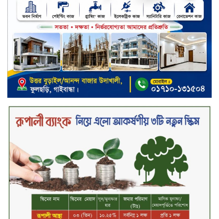
খালেদা জিয়ার গাড়ীতে হামলাকারী
রুবেলের গোত্রীয় সন্ত্রাসীদের গ্রেফতারের
দাবি
ক্যাশলেস বাংলাদেশ বিনির্মাণে
ইসলামী ব্যাংকের উদ্যোগে বাংলা
কিউআর নিয়ে বিশিষ্ট আলেমদের সঙ্গে
মতবিনিময় সভা অনুষ্ঠিত
‘শেখ হাসিনা ডিসেম্বরে ফিরলে গণহত্যার
দায় নিয়ে কারাগারে যাবেন,’ আইনমন্ত্রী
মধ্যরাতে শাহজালাল বিমানবন্দরের
বলাকা লাউঞ্জে অগ্নিকাণ্ড
নিরাপদ ও স্বল্পব্যয়ে ক্যাশলেস লেনদেন
গড়তে কাজ করছে বাংলাদেশ ব্যাংক:
গভর্নর