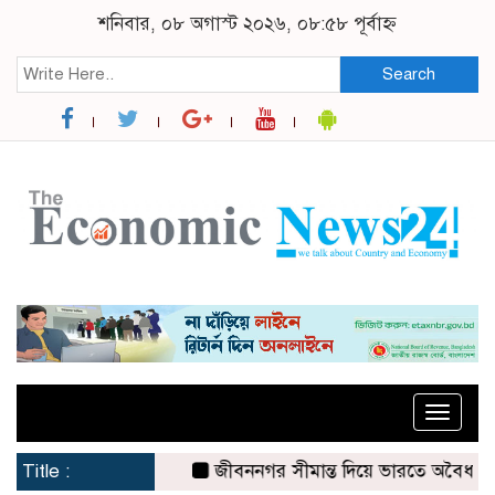
শনিবার, ০৮ অগাস্ট ২০২৬, ০৮:৫৮ পূর্বাহ্ন
Search
Toggle
naviga
Title :
জীবননগর সীমান্ত দিয়ে ভারতে অবৈধ অনুপ্রব