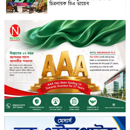
চিত্রনায়ক ডিএ তায়েব
টাঙ্গাইলে নিহত বাস মালিকদের
পরিবারকে অনুদান ও সম্মাননা প্রদান
টাঙ্গাইলে ভাষা কর্মশালা ও পুরষ্কার
বিতরণ
সড়ক নিরাপত্তায় বিশেষ অবদান রাখায়
নিসচা বিশেষ সম্মাননা পেলেন লায়ন গনি
মিয়া বাবুল
মার্কেন্টাইল ব্যাংকের নির্বাহী কমিটির
চেয়ারম্যান হলেন আনোয়ারুল হক
সপ্তাহের শেষ কার্যদিবসে লেনদেনের