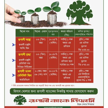
শিক্ষার্থীদের জন্য দারাজে এক্সক্লুসিভ
ডিসকাউন্ট নিয়ে আসছে রিয়েলমি
সি১০০এক্স
পরিবারের কাছে কিশোরের কান্নাজড়িত
কণ্ঠ শোনিয়ে ১২ লাখ টাকা মুক্তিপণ
দাবি, টাকা না পেয়ে শ্বাসরোধে হত্যা—
আলোচিত রাফিজ হত্যা মামলার অন্যতম
আসামি গাজীপুর থেকে গ্রেফতার
নড়াইলে বিএনপির ৬ নেতার
বহিষ্কারাদেশ প্রত্যাহার