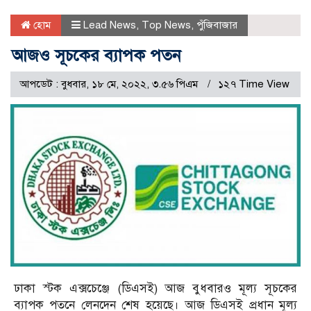
হোম
Lead News
,
Top News
,
পুঁজিবাজার
আজও সূচকের ব্যাপক পতন
আপডেট : বুধবার, ১৮ মে, ২০২২, ৩.৫৬ পিএম
১২৭ Time View
ঢাকা স্টক এক্সচেঞ্জে (ডিএসই) আজ বুধবারও মূল্য সূচকের
ব্যাপক পতনে লেনদেন শেষ হয়েছে। আজ ডিএসই প্রধান মূল্য