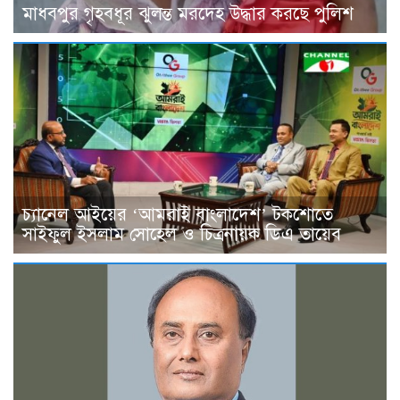
মাধবপুর গৃহবধূর ঝুলন্ত মরদেহ উদ্ধার করছে পুলিশ
চ্যানেল আইয়ের ‘আমরাই বাংলাদেশ’ টকশোতে
সাইফুল ইসলাম সোহেল ও চিত্রনায়ক ডিএ তায়েব