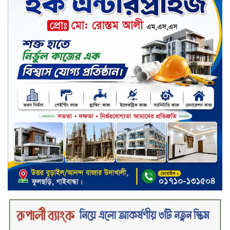
তালিকায় শীর্ষে উঠে এসেছে শার্প
ইন্ডাস্ট্রিজ
সপ্তাহের শেষ কার্যদিবসে দরপতনের
শীর্ষে সেনা ইন্স্যুরেন্স
সপ্তাহের শেষ কার্যদিবসে দরবৃদ্ধির শীর্ষে
নিটল ইন্স্যুরেন্স
সিলেটের ওসমানীনগরে দুই বাসের
মুখোমুখি সংঘর্ষে ৮ জন নিহত
২০২৯ সালের মধ্যে বাংলাদেশের
সবচেয়ে বিশ্বস্ত, টেকসই ও ক্যাশলেস
ব্যাংক হওয়ার লক্ষ্য নিয়ে ‘ভিশন ২০২৯’
উন্মোচন করল কমিউনিটি ব্যাংক
বাংলাদেশ পিএলসি