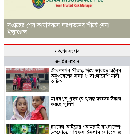
সপ্তাহের শেষ কার্যদিবসে দরপতনের শীর্ষে সেনা
ইন্স্যুরেন্স
সর্বশেষ সংবাদ
জনপ্রিয় সংবাদ
জীবননগর সীমান্ত দিয়ে ভারতে অবৈধ
অনুপ্রবেশের সময় ৮ বাংলাদেশি নারী
আটক
মাধবপুর গৃহবধূর ঝুলন্ত মরদেহ উদ্ধার
করছে পুলিশ
চ্যানেল আইয়ের ‘আমরাই বাংলাদেশ’
টকশোতে সাইফুল ইসলাম সোহেল ও