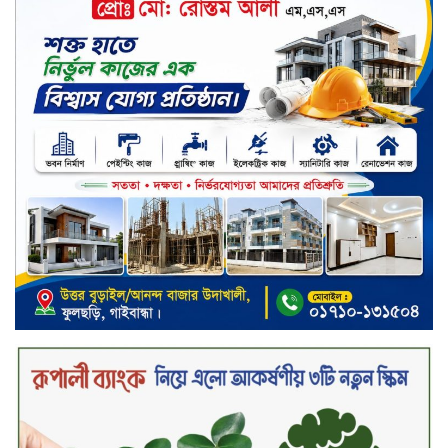
সভা অনুষ্ঠিত
কাফরুলে মুক্তিযোদ্ধা কল্যাণ সমিতিতে
ইশতিয়াক আজিজ উলফাতের কোটি
টাকার দুর্নীতি, ফ্ল্যাট দখলের অপচেষ্টা ও
সন্ত্রাসী হামলা
ব্যাংকিং খাত স্থিতিশীল করতে ১৮ মাসের
পরিকল্পনা কেন্দ্রীয় ব্যাংকের
কারখানার উৎপাদন কার্যক্রম সম্পূর্ণ বন্ধ,
জানাল এস আলম কোল্ড রোলড স্টিলস
দীর্ঘস্থায়ী ৭,৫০০ এমএএইচ ব্যাটারি
এবং শক্তিশালী গরিলা গ্লাস ৭আই সুরক্ষা
নিয়ে শাওমি উন্মোচন করল নতুন রেডমি
১৭