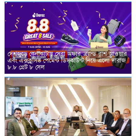
দেশজুড়ে কেনাকাটায় সেরা অফার, ব্র্যান্ড রাশ আওয়ার
এবং এক্সক্লুসিভ পেমেন্ট ডিসকাউন্ট নিয়ে এলো দারাজ
৮.৮ গ্রেট ৮ সেল