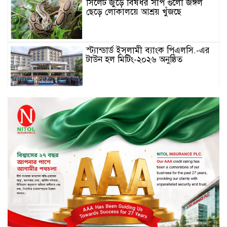
সিলেট জুড়ে বিষধর সাপ গুলো জঙ্গল
ছেড়ে লোকালয়ে আশ্রয় খুঁজছে
স্ট্যান্ডার্ড ইসলামী ব্যাংক পিএলসি.-এর
টাউন হল মিটিং-২০২৬ অনুষ্ঠিত
বিদায়ী সপ্তাহে দর পতনের শীর্ষে এস
আলম কোল্ড রোল্ড
বিদায়ী সপ্তাহে দর বৃদ্ধির শীর্ষে ফারইস্ট
ফাইন্যান্স
বিদায়ী সপ্তাহে লেনদেনের শীর্ষে শার্প
ইন্ডাস্ট্রিজ