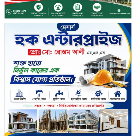
চুয়াডাঙ্গায় বিএআরআই’র কৃষি গবেষণা
কেন্দ্র, মেহেরপুর এর আঞ্চলিক রিভিউ
কর্মশালা/২০২৫-২৬ অনুষ্ঠিত
মুসলিম নিকাহ রেজিস্ট্রার কল্যাণ
পরিষদের সম্মেলন অনুষ্ঠিত
দীর্ঘস্থায়ী ৭,৫০০ এমএএইচ ব্যাটারি
এবং শক্তিশালী গরিলা গ্লাস ৭আই সুরক্ষা
নিয়ে শাওমি উন্মোচন করল নতুন রেডমি
১৭
খালেদা জিয়ার গাড়ীতে হামলাকারী
রুবেলের গোত্রীয় সন্ত্রাসীদের গ্রেফতারের
দাবি
ক্যাশলেস বাংলাদেশ বিনির্মাণে
ইসলামী ব্যাংকের উদ্যোগে বাংলা
কিউআর নিয়ে বিশিষ্ট আলেমদের সঙ্গে