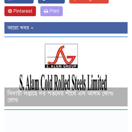
Pinterest
Print
আরো খবর »
বিদায়ী সপ্তাহে দর পতনের শীর্ষে এস আলম কোল্ড
রোল্ড