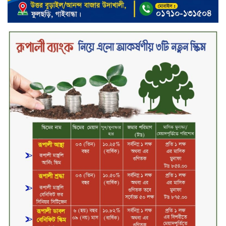
মতবিনিময় সভা অনুষ্ঠিত
‘শেখ হাসিনা ডিসেম্বরে ফিরলে গণহত্যার
দায় নিয়ে কারাগারে যাবেন,’ আইনমন্ত্রী
মধ্যরাতে শাহজালাল বিমানবন্দরের
বলাকা লাউঞ্জে অগ্নিকাণ্ড
নিরাপদ ও স্বল্পব্যয়ে ক্যাশলেস লেনদেন
গড়তে কাজ করছে বাংলাদেশ ব্যাংক:
গভর্নর
জীবননগর সীমান্ত দিয়ে ভারতে অবৈধ
অনুপ্রবেশের সময় ৮ বাংলাদেশি নারী
আটক