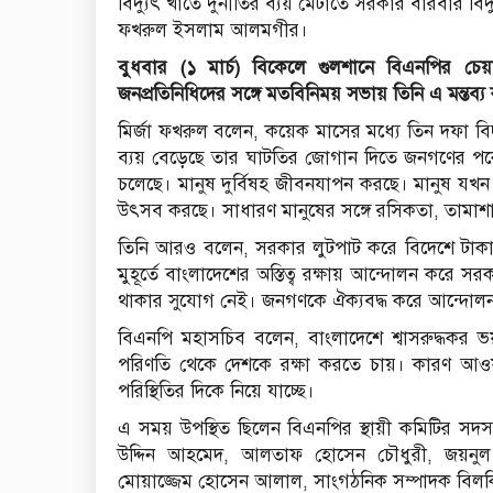
বিদ্যুৎ খাতে দুর্নীতির ব্যয় মেটাতে সরকার বারবার বিদ
ফখরুল ইসলাম আলমগীর।
বুধবার (১ মার্চ) বিকেলে গুলশানে বিএনপির চেয়
জনপ্রতিনিধিদের সঙ্গে মতবিনিময় সভায় তিনি এ মন্তব্
মির্জা ফখরুল বলেন, কয়েক মাসের মধ্যে তিন দফা বিদ্
ব্যয় বেড়েছে তার ঘাটতির জোগান দিতে জনগণের পক
চলেছে। মানুষ দুর্বিষহ জীবনযাপন করছে। মানুষ যখন খে
উৎসব করছে। সাধারণ মানুষের সঙ্গে রসিকতা, তামাশা
তিনি আরও বলেন, সরকার লুটপাট করে বিদেশে টাকা
মুহূর্তে বাংলাদেশের অস্তিত্ব রক্ষায় আন্দোলন করে
থাকার সুযোগ নেই। জনগণকে ঐক্যবদ্ধ করে আন্দোলন 
বিএনপি মহাসচিব বলেন, বাংলাদেশে শ্বাসরুদ্ধকর 
পরিণতি থেকে দেশকে রক্ষা করতে চায়। কারণ আও
পরিস্থিতির দিকে নিয়ে যাচ্ছে।
এ সময় উপস্থিত ছিলেন বিএনপির স্থায়ী কমিটির সদস
উদ্দিন আহমেদ, আলতাফ হোসেন চৌধুরী, জয়নুল 
মোয়াজ্জেম হোসেন আলাল, সাংগঠনিক সম্পাদক বিলকি