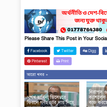
Please Share This Post in Your Socia
Facebook
Twitter
Digg
Pinterest
Print
আরো খবর »
নিরাপদ ও স
‘শেখ হাসিনা ডিসেম্বরে
ক্যাশলেস
ফিরলে গণহত্যার দায় নিয়ে
কাজ করছে