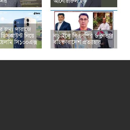
র্নর
আনোয়ারুল হক
দের জন্য দারাজে
ভ ডিসকাউন্ট নিয়ে
নড়াইলে বিএনপির ৬ নেতার
েলমি সি১০০এক্স
বহিষ্কারাদেশ প্রত্যাহার