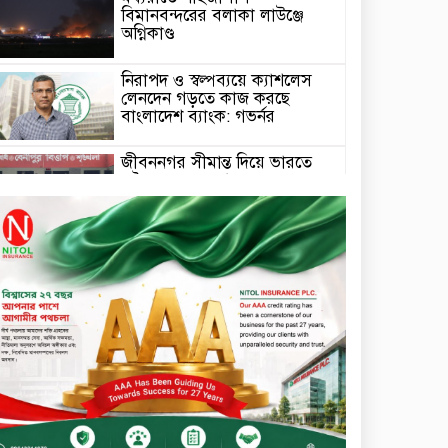
বিমানবন্দরের বলাকা লাউঞ্জে
অগ্নিকাণ্ড
নিরাপদ ও স্বল্পব্যয়ে ক্যাশলেস
লেনদেন গড়তে কাজ করছে
বাংলাদেশ ব্যাংক: গভর্নর
জীবননগর সীমান্ত দিয়ে ভারতে
অবৈধ অনুপ্রবেশের সময় ৮
বাংলাদেশি নারী আটক
মাধবপুর গৃহবধূর ঝুলন্ত মরদেহ
উদ্ধার করছে পুলিশ
চ্যানেল আইয়ের ‘আমরাই
বাংলাদেশ’ টকশোতে সাইফুল
ইসলাম সোহেল ও চিত্রনায়ক ডিএ
তায়েব
টাঙ্গাইলে নিহত বাস মালিকদের
পরিবারকে অনুদান ও সম্মাননা