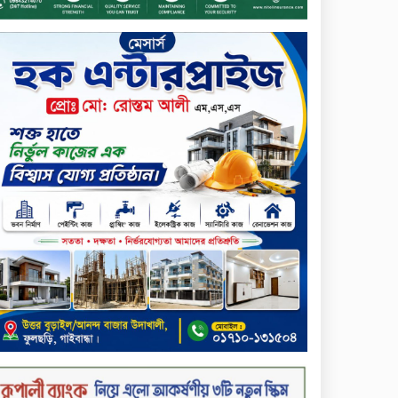
প্রদান
টাঙ্গাইলে ভাষা কর্মশালা ও পুরষ্কার
বিতরণ
সড়ক নিরাপত্তায় বিশেষ অবদান
রাখায় নিসচা বিশেষ সম্মাননা
পেলেন লায়ন গনি মিয়া বাবুল
মার্কেন্টাইল ব্যাংকের নির্বাহী
কমিটির চেয়ারম্যান হলেন
আনোয়ারুল হক
সপ্তাহের শেষ কার্যদিবসে
লেনদেনের তালিকায় শীর্ষে উঠে
এসেছে শার্প ইন্ডাস্ট্রিজ
সপ্তাহের শেষ কার্যদিবসে
দরপতনের শীর্ষে সেনা ইন্স্যুরেন্স