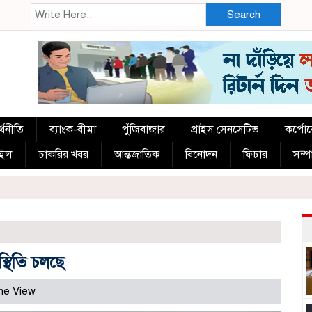
Search
্থনীতি
ব্যাংক-বীমা
পুঁজিবাজার
প্রাইস সেনসেটিভ
কর্পো
াইল
চাকরির খবর
আন্তজাতিক
বিনোদন
ফিচার
সম্
্থিতি চলছে
me View