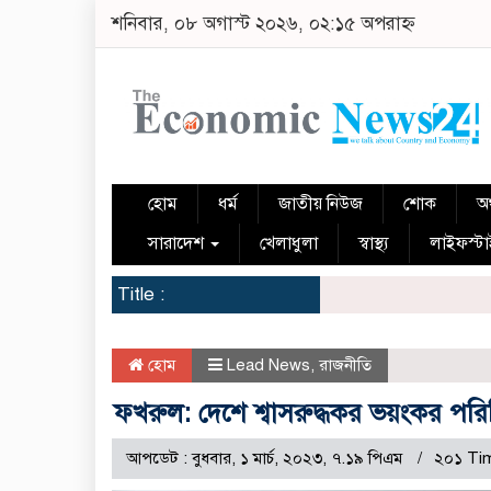
শনিবার, ০৮ অগাস্ট ২০২৬, ০২:১৫ অপরাহ্ন
হোম
ধর্ম
জাতীয় নিউজ
শোক
অর
সারাদেশ
খেলাধুলা
স্বাস্থ্য
লাইফস্ট
Title :
হোম
Lead News
,
রাজনীতি
ফখরুল: দেশে শ্বাসরুদ্ধকর ভয়ংকর পরিস
আপডেট : বুধবার, ১ মার্চ, ২০২৩, ৭.১৯ পিএম
২০১ Ti