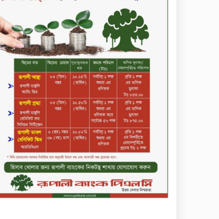
সপ্তাহের শেষ কার্যদিবসে দরবৃদ্ধির
শীর্ষে নিটল ইন্স্যুরেন্স
সিলেটের ওসমানীনগরে দুই বাসের
মুখোমুখি সংঘর্ষে ৮ জন নিহত
২০২৯ সালের মধ্যে বাংলাদেশের
সবচেয়ে বিশ্বস্ত, টেকসই ও
ক্যাশলেস ব্যাংক হওয়ার লক্ষ্য
নিয়ে ‘ভিশন ২০২৯’ উন্মোচন করল
কমিউনিটি ব্যাংক বাংলাদেশ
পিএলসি