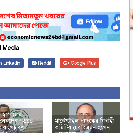
l Media
Linkedin
Reddit
Google Plus
্বল্পব্যয়ে
 লেনদেন গড়তে
মার্কেন্টাইল ব্যাংকের নির্বাহী
 বাংলাদেশ
কমিটির চেয়ারম্যান হলেন