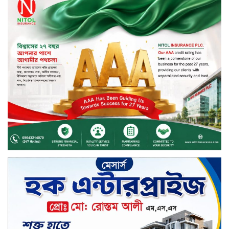
নড়াইলে বিএনপির ৬ নেতার
বহিষ্কারাদেশ প্রত্যাহার
দেশজুড়ে কেনাকাটায় সেরা অফার, ব্র্যান্ড
রাশ আওয়ার এবং এক্সক্লুসিভ পেমেন্ট
ডিসকাউন্ট নিয়ে এলো দারাজ ৮.৮ গ্রেট
৮ সেল
টাঙ্গাইল জেলা পরিষদের ২৩লাখ টাকার
অনুদান বিতরণ
ডিজিটাল স্ক্রিন ছেড়ে ফসলের মাঠে
শিক্ষার্থীরা; টাঙ্গাইলের মহিষমারা কলেজে
খুন্তি-কোদালে তরুণদের নতুন বিপ্লব!
শান্তা পিনাকলে প্রিমিয়ার ব্যাংকের বোর্ড
সভা অনুষ্ঠিত