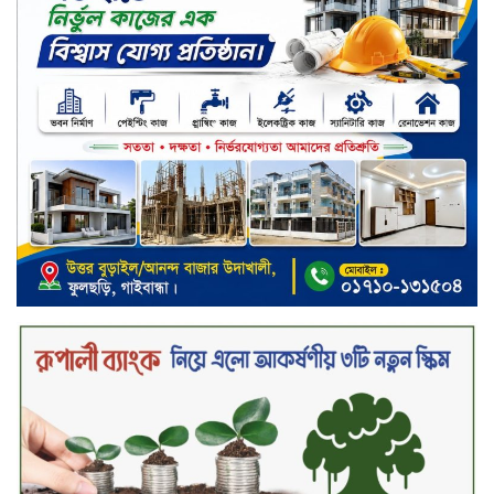
কাফরুলে মুক্তিযোদ্ধা কল্যাণ সমিতিতে
ইশতিয়াক আজিজ উলফাতের কোটি
টাকার দুর্নীতি, ফ্ল্যাট দখলের অপচেষ্টা ও
সন্ত্রাসী হামলা
ব্যাংকিং খাত স্থিতিশীল করতে ১৮ মাসের
পরিকল্পনা কেন্দ্রীয় ব্যাংকের
কারখানার উৎপাদন কার্যক্রম সম্পূর্ণ বন্ধ,
জানাল এস আলম কোল্ড রোলড স্টিলস
দীর্ঘস্থায়ী ৭,৫০০ এমএএইচ ব্যাটারি
এবং শক্তিশালী গরিলা গ্লাস ৭আই সুরক্ষা
নিয়ে শাওমি উন্মোচন করল নতুন রেডমি
১৭
২০২৫-২৬ অর্থবছরে এনবিআরের রাজস্ব
আদায় ৪.১৫ লাখ কোটি টাকা