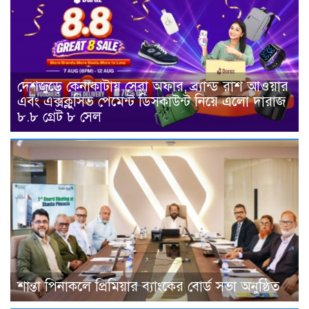
দেশজুড়ে কেনাকাটায় সেরা অফার, ব্র্যান্ড রাশ আওয়ার
এবং এক্সক্লুসিভ পেমেন্ট ডিসকাউন্ট নিয়ে এলো দারাজ
৮.৮ গ্রেট ৮ সেল
শান্তা পিনাকলে প্রিমিয়ার ব্যাংকের বোর্ড সভা অনুষ্ঠিত