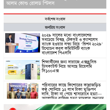
আলম কোল্ড রোলড স্টিলস
সর্বশেষ সংবাদ
জনপ্রিয় সংবাদ
২০২৯ সালের মধ্যে বাংলাদেশের
সবচেয়ে বিশ্বস্ত, টেকসই ও ক্যাশলেস
ব্যাংক হওয়ার লক্ষ্য নিয়ে ‘ভিশন ২০২৯’
উন্মোচন করল কমিউনিটি ব্যাংক
বাংলাদেশ পিএলসি
শিক্ষার্থীদের জন্য দারাজে এক্সক্লুসিভ
ডিসকাউন্ট নিয়ে আসছে রিয়েলমি
সি১০০এক্স
পরিবারের কাছে কিশোরের কান্নাজড়িত
কণ্ঠ শোনিয়ে ১২ লাখ টাকা মুক্তিপণ
দাবি, টাকা না পেয়ে শ্বাসরোধে হত্যা—
আলোচিত রাফিজ হত্যা মামলার অন্যতম
আসামি গাজীপুর থেকে গ্রেফতার