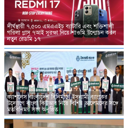
দীর্ঘস্থায়ী ৭,৫০০ এমএএইচ ব্যাটারি এবং শক্তিশালী
গরিলা গ্লাস ৭আই সুরক্ষা নিয়ে শাওমি উন্মোচন করল
নতুন রেডমি ১৭
ক্যাশলেস বাংলাদেশ বিনির্মাণে ইসলামী ব্যাংকের
উদ্যোগে বাংলা কিউআর নিয়ে বিশিষ্ট আলেমদের সঙ্গে
মতবিনিময় সভা অনুষ্ঠিত