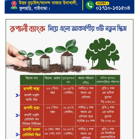
মতবিনিময় সভা অনুষ্ঠিত
‘শেখ হাসিনা ডিসেম্বরে ফিরলে গণহত্যার
দায় নিয়ে কারাগারে যাবেন,’ আইনমন্ত্রী
মধ্যরাতে শাহজালাল বিমানবন্দরের
বলাকা লাউঞ্জে অগ্নিকাণ্ড
নিরাপদ ও স্বল্পব্যয়ে ক্যাশলেস লেনদেন
গড়তে কাজ করছে বাংলাদেশ ব্যাংক:
গভর্নর
জীবননগর সীমান্ত দিয়ে ভারতে অবৈধ
অনুপ্রবেশের সময় ৮ বাংলাদেশি নারী
আটক