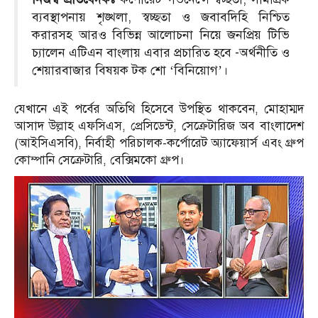
ব্যবস্থাপনায় শৃঙ্খলা, স্বচ্ছতা ও জবাবদিহি নিশ্চিত
করারসহ আরও বিভিন্ন আলোচনা নিয়ে জনপ্রিয় টিভি
চ্যালেন এটিএন বাংলায় এবার প্রচারিত হবে -অর্থনীতি ও
শেয়ারবাজার বিষয়ক টক শো ‘বিনিয়োগ’।
যেখানে এই পর্বের অতিথি হিসেবে উপস্থিত থাকবেন, মোহাম্মদ
আসাদ উল্লাহ এফসিএস, প্রেসিডেন্ট, সেক্রেটারিজ অব বাংলাদেশ
(আইসিএসবি), নির্বাহী পরিচালক-কর্পোরেট অ্যাফেয়ার্স এবং গ্রুপ
কোম্পানি সেক্রেটারি, বেক্সিমকো গ্রুপ।