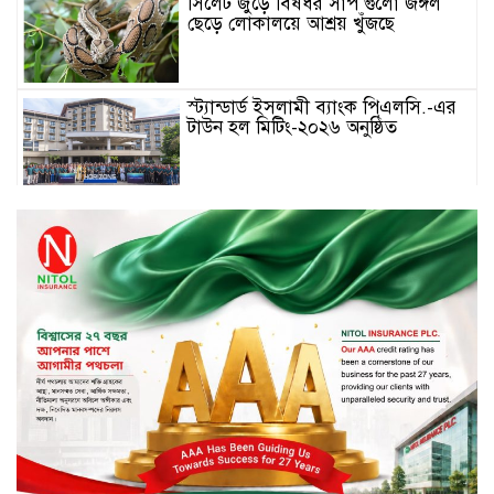
সিলেট জুড়ে বিষধর সাপ গুলো জঙ্গল
ছেড়ে লোকালয়ে আশ্রয় খুঁজছে
স্ট্যান্ডার্ড ইসলামী ব্যাংক পিএলসি.-এর
টাউন হল মিটিং-২০২৬ অনুষ্ঠিত
বিদায়ী সপ্তাহে দর পতনের শীর্ষে এস
আলম কোল্ড রোল্ড
বিদায়ী সপ্তাহে দর বৃদ্ধির শীর্ষে ফারইস্ট
ফাইন্যান্স
বিদায়ী সপ্তাহে লেনদেনের শীর্ষে শার্প
ইন্ডাস্ট্রিজ