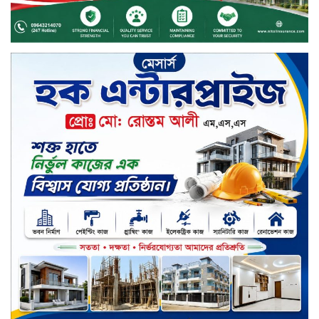
চুয়াডাঙ্গায় বিএআরআই’র কৃষি গবেষণা
কেন্দ্র, মেহেরপুর এর আঞ্চলিক রিভিউ
কর্মশালা/২০২৫-২৬ অনুষ্ঠিত
মুসলিম নিকাহ রেজিস্ট্রার কল্যাণ
পরিষদের সম্মেলন অনুষ্ঠিত
দীর্ঘস্থায়ী ৭,৫০০ এমএএইচ ব্যাটারি
এবং শক্তিশালী গরিলা গ্লাস ৭আই সুরক্ষা
নিয়ে শাওমি উন্মোচন করল নতুন রেডমি
১৭
খালেদা জিয়ার গাড়ীতে হামলাকারী
রুবেলের গোত্রীয় সন্ত্রাসীদের গ্রেফতারের
দাবি
ক্যাশলেস বাংলাদেশ বিনির্মাণে
ইসলামী ব্যাংকের উদ্যোগে বাংলা
কিউআর নিয়ে বিশিষ্ট আলেমদের সঙ্গে