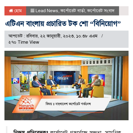
হোম
Lead News
,
কর্পোরেট বার্তা
,
কর্পোরেট সংবাদ
এটিএন বাংলায় প্রচারিত টক শো “বিনিয়োগ”
আপডেট : রবিবার, ২২ জানুয়ারী, ২০২৩, ১০.৩৮ এএম
২৭০ Time View
নিজস্ব প্রতিবেদকঃ
কর্পোরেট গভর্নেন্সে স্বচ্ছতা, সামগ্রিক