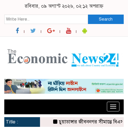
রবিবার, ০৯ অগাস্ট ২০২৬, ০২:১২ অপরাহ্ন
Search
Toggle
naviga
Title :
চুয়াডাঙ্গার জীবননগর সীমান্তে বিএসএফের ৩ 