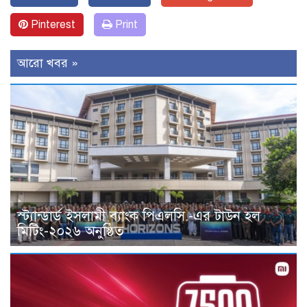
Pinterest
Print
আরো খবর »
স্ট্যান্ডার্ড ইসলামী ব্যাংক পিএলসি.-এর টাউন হল
মিটিং-২০২৬ অনুষ্ঠিত