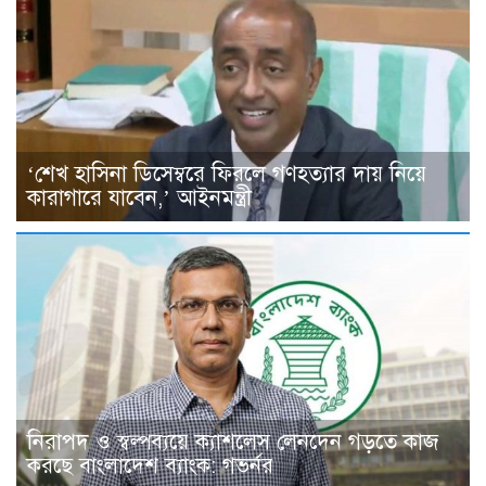
‘শেখ হাসিনা ডিসেম্বরে ফিরলে গণহত্যার দায় নিয়ে
কারাগারে যাবেন,’ আইনমন্ত্রী
নিরাপদ ও স্বল্পব্যয়ে ক্যাশলেস লেনদেন গড়তে কাজ
করছে বাংলাদেশ ব্যাংক: গভর্নর