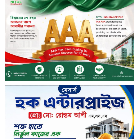
বিদায়ী সপ্তাহে দর বৃদ্ধির শীর্ষে ফারইস্ট
ফাইন্যান্স
বিদায়ী সপ্তাহে লেনদেনের শীর্ষে শার্প
ইন্ডাস্ট্রিজ
চুয়াডাঙ্গায় বিএআরআই’র কৃষি গবেষণা
কেন্দ্র, মেহেরপুর এর আঞ্চলিক রিভিউ
কর্মশালা/২০২৫-২৬ অনুষ্ঠিত
মুসলিম নিকাহ রেজিস্ট্রার কল্যাণ
পরিষদের সম্মেলন অনুষ্ঠিত
দীর্ঘস্থায়ী ৭,৫০০ এমএএইচ ব্যাটারি
এবং শক্তিশালী গরিলা গ্লাস ৭আই সুরক্ষা