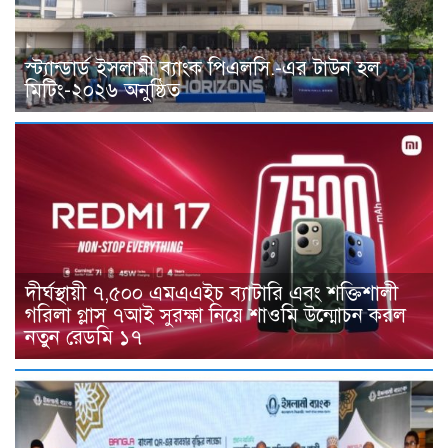
স্ট্যান্ডার্ড ইসলামী ব্যাংক পিএলসি.-এর টাউন হল
মিটিং-২০২৬ অনুষ্ঠিত
দীর্ঘস্থায়ী ৭,৫০০ এমএএইচ ব্যাটারি এবং শক্তিশালী
গরিলা গ্লাস ৭আই সুরক্ষা নিয়ে শাওমি উন্মোচন করল
নতুন রেডমি ১৭