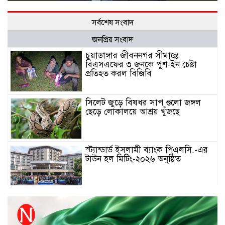
সর্বশেষ সংবাদ
জনপ্রিয় সংবাদ
চুয়াডাঙ্গার জীবননগর সীমান্তে
বিএসএফের ৩ জনকে পুশ-ইন চেষ্টা
প্রতিহত করল বিজিবি
সিলেট জুড়ে বিষধর সাপ গুলো জঙ্গল
ছেড়ে লোকালয়ে আশ্রয় খুঁজছে
স্ট্যান্ডার্ড ইসলামী ব্যাংক পিএলসি.-এর
টাউন হল মিটিং-২০২৬ অনুষ্ঠিত
বিদায়ী সপ্তাহে দর পতনের শীর্ষে এস
আলম কোল্ড রোল্ড