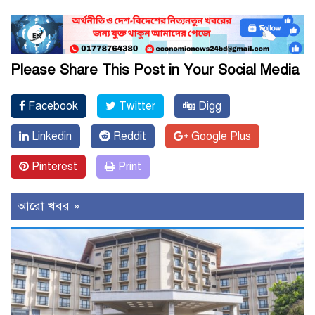
Please Share This Post in Your Social Media
Facebook
Twitter
Digg
Linkedin
Reddit
Google Plus
Pinterest
Print
আরো খবর »