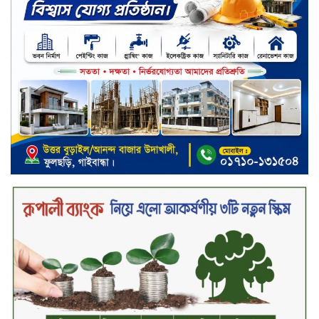
নিয়ে শাওমি উন্মোচন করল নতুন রেডমি
১৭
খালেদা জিয়ার গাড়ীতে হামলাকারী
রুবেলের গোত্রীয় সন্ত্রাসীদের গ্রেফতারের
দাবি
ক্যাশলেস বাংলাদেশ বিনির্মাণে
ইসলামী ব্যাংকের উদ্যোগে বাংলা
কিউআর নিয়ে বিশিষ্ট আলেমদের সঙ্গে
মতবিনিময় সভা অনুষ্ঠিত
‘শেখ হাসিনা ডিসেম্বরে ফিরলে গণহত্যার
দায় নিয়ে কারাগারে যাবেন,’ আইনমন্ত্রী
মধ্যরাতে শাহজালাল বিমানবন্দরের
বলাকা লাউঞ্জে অগ্নিকাণ্ড
নিরাপদ ও স্বল্পব্যয়ে ক্যাশলেস লেনদেন