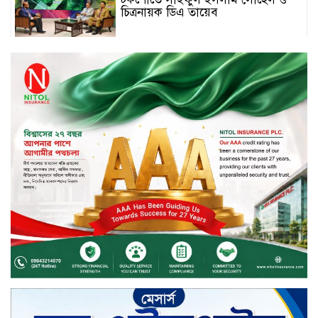
চিত্রনায়ক ডিএ তায়েব
টাঙ্গাইলে নিহত বাস মালিকদের
পরিবারকে অনুদান ও সম্মাননা প্রদান
টাঙ্গাইলে ভাষা কর্মশালা ও পুরষ্কার
বিতরণ
সড়ক নিরাপত্তায় বিশেষ অবদান রাখায়
নিসচা বিশেষ সম্মাননা পেলেন লায়ন গনি
মিয়া বাবুল
মার্কেন্টাইল ব্যাংকের নির্বাহী কমিটির
চেয়ারম্যান হলেন আনোয়ারুল হক