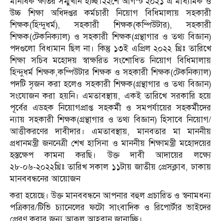
মানষিক ক্ষতির সম্মুখীন হচ্ছি।২২শে আগস্ট ২০২১ এ মাধ্যমিক ও
উচ্চ শিক্ষা অধিদপ্তর কর্মচারী নিয়োগ বিধিমালায় সহকারী
শিক্ষক(হিন্দুধর্ম), সহকারী শিক্ষক(কম্পিউটার), সহকারী
শিক্ষক(টেকনিক্যাল) ও সহকারী শিক্ষক(গ্রন্থাগার ও তথ্য বিজ্ঞান)
পদগুলো বিধ্যমান ছিল না। কিন্তু ১৩ই এপ্রিল ২০২২ খ্রিঃ তারিখে
শিক্ষা সচিব মহোদয় স্বাক্ষরিত সংশোধিত নিয়োগ বিধিমালায়
হিন্দুধর্ম শিক্ষক,কম্পিউটার শিক্ষক ও সহকারী শিক্ষক(টেকনিক্যাল)
পদটি সৃজন করা হলেও সহকারী শিক্ষক(গ্রন্থাগার ও তথ্য বিজ্ঞান)
সংযোজন করা হয়নি। এমতাবস্থায়, একই তারিখে সরকারি হয়ে
পূর্বের এডহক নিয়োগপ্রাপ্ত সহকর্মী ও সমপর্যায়ের সহকর্মীদের
ন্যায় সহকারী শিক্ষক(গ্রন্থাগার ও তথ্য বিজ্ঞান) হিসাবে নিয়োগ/
আত্তীকরণের দাবীদার। এমতাবস্থায়, মানবতার মা মাননীয়
প্রধানমন্ত্রী জননেত্রী শেখ হাসিনা ও মাননীয় শিক্ষামন্ত্রী মহোদয়ের
হস্তক্ষেপ কামনা করছি। উক্ত দাবী আদায়ের লক্ষ্যে
২৮-০৬-২০২২খ্রিঃ তারিখ সকাল ১১টায় জাতীয় প্রেসক্লাব, ঢাকায়
মানববন্ধনের আয়োজন
করা হয়েছে। উক্ত মানববন্ধনে আপনার বহুল প্রচারিত ও স্বনামধন্য
পত্রিকার/টিভি চ্যানেলের ফটো সাংবাদিক ও রিপোর্টার ভাইদের
প্রেরণ করার জন্য আকুল আহবান জানাচ্ছি।