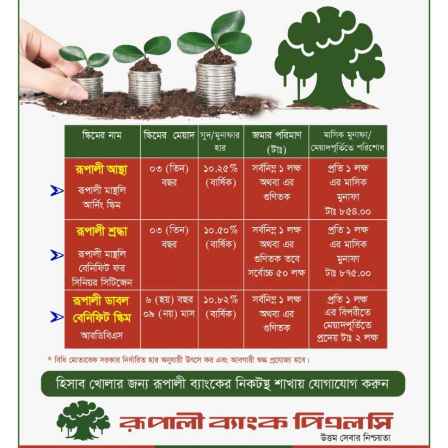
বাংলাদেশ পিএলসি
শিক্ষার্থীদের জন্য দারাজে এক্সক্লুসিভ
ডিসকাউন্ট নিয়ে আসছে রিয়েলমি
সি১০০এক্স
পরিবারের কাছে কিশোরের কান্নাজড়িত
কণ্ঠ শোনিয়ে ১২ লাখ টাকা মুক্তিপণ
দাবি, টাকা না পেয়ে শ্বাসরোধে হত্যা—
আলোচিত রাফিজ হত্যা মামলার অন্যতম
আসামি গাজীপুর থেকে গ্রেফতার
নড়াইলে বিএনপির ৬ নেতার
বহিষ্কারাদেশ প্রত্যাহার