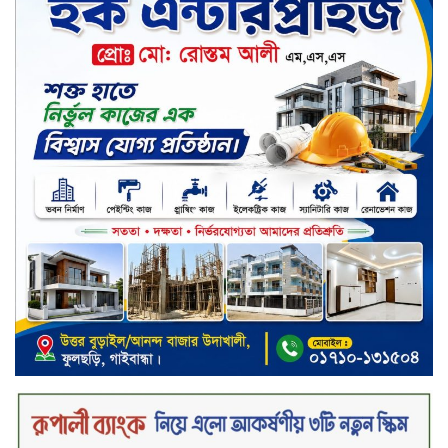
সপ্তাহের শেষ কার্যদিবসে লেনদেনের
তালিকায় শীর্ষে উঠে এসেছে শার্প
ইন্ডাস্ট্রিজ
সপ্তাহের শেষ কার্যদিবসে দরপতনের
শীর্ষে সেনা ইন্স্যুরেন্স
সপ্তাহের শেষ কার্যদিবসে দরবৃদ্ধির শীর্ষে
নিটল ইন্স্যুরেন্স
সিলেটের ওসমানীনগরে দুই বাসের
মুখোমুখি সংঘর্ষে ৮ জন নিহত
২০২৯ সালের মধ্যে বাংলাদেশের
সবচেয়ে বিশ্বস্ত, টেকসই ও ক্যাশলেস
ব্যাংক হওয়ার লক্ষ্য নিয়ে ‘ভিশন ২০২৯’
উন্মোচন করল কমিউনিটি ব্যাংক