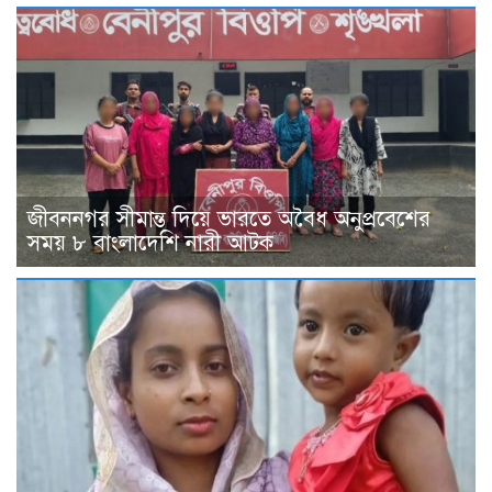
জীবননগর সীমান্ত দিয়ে ভারতে অবৈধ অনুপ্রবেশের
সময় ৮ বাংলাদেশি নারী আটক