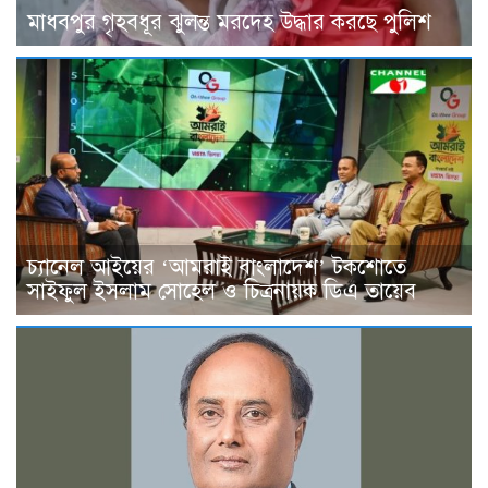
মাধবপুর গৃহবধূর ঝুলন্ত মরদেহ উদ্ধার করছে পুলিশ
চ্যানেল আইয়ের ‘আমরাই বাংলাদেশ’ টকশোতে
সাইফুল ইসলাম সোহেল ও চিত্রনায়ক ডিএ তায়েব