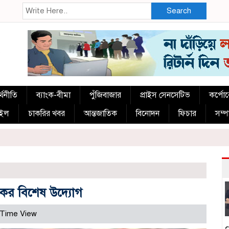
Search
্থনীতি
ব্যাংক-বীমা
পুঁজিবাজার
প্রাইস সেনসেটিভ
কর্পো
াইল
চাকরির খবর
আন্তজাতিক
বিনোদন
ফিচার
সম্
কের বিশেষ উদ্যোগ
 Time View