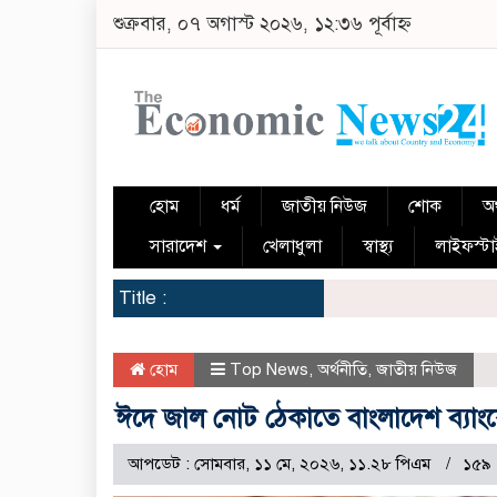
শুক্রবার, ০৭ অগাস্ট ২০২৬, ১২:৩৬ পূর্বাহ্ন
হোম
ধর্ম
জাতীয় নিউজ
শোক
অর
সারাদেশ
খেলাধুলা
স্বাস্থ্য
লাইফস্ট
Title :
হোম
Top News
,
অর্থনীতি
,
জাতীয় নিউজ
ঈদে জাল নোট ঠেকাতে বাংলাদেশ ব্যাং
আপডেট : সোমবার, ১১ মে, ২০২৬, ১১.২৮ পিএম
১৫৯