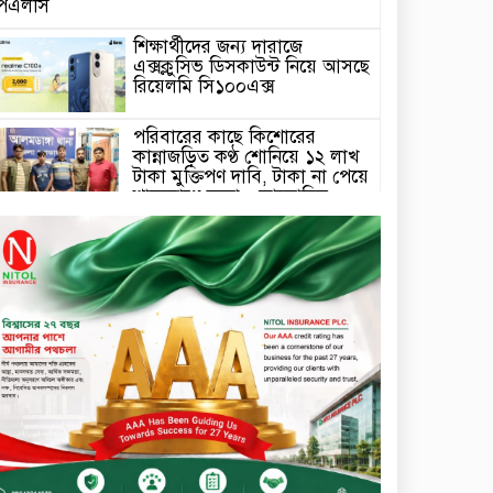
পিএলসি
শিক্ষার্থীদের জন্য দারাজে
এক্সক্লুসিভ ডিসকাউন্ট নিয়ে আসছে
রিয়েলমি সি১০০এক্স
পরিবারের কাছে কিশোরের
কান্নাজড়িত কণ্ঠ শোনিয়ে ১২ লাখ
টাকা মুক্তিপণ দাবি, টাকা না পেয়ে
শ্বাসরোধে হত্যা—আলোচিত
রাফিজ হত্যা মামলার অন্যতম
সামি গাজীপুর থেকে গ্রেফতার
নড়াইলে বিএনপির ৬ নেতার
বহিষ্কারাদেশ প্রত্যাহার
দেশজুড়ে কেনাকাটায় সেরা অফার,
ব্র্যান্ড রাশ আওয়ার এবং
এক্সক্লুসিভ পেমেন্ট ডিসকাউন্ট নিয়ে
এলো দারাজ ৮.৮ গ্রেট ৮ সেল
টাঙ্গাইল জেলা পরিষদের ২৩লাখ
টাকার অনুদান বিতরণ