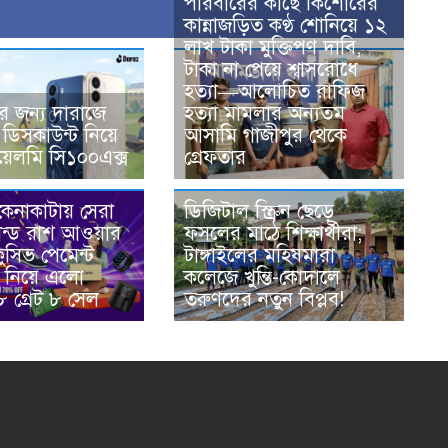
পরিবারের কাছে কিশোরের
কান্নাজড়িত কণ্ঠ শোনিয়ে ১২
লাখ টাকা মুক্তিপণ দাবি,
টাকা না পেয়ে শ্বাসরোধে
হত্যা—আলোচিত রাফিজ
দের জন্য দারাজে
হত্যা মামলার অন্যতম
ভ ডিসকাউন্ট নিয়ে
আসামি গাজীপুর থেকে
েলমি সি১০০এক্স
গ্রেফতার
ডিজিটাল স্ক্রিন ছেড়ে
কেনাকাটায় সেরা
ফসলের মাঠে শিক্ষার্থীরা;
্যান্ড রাশ আওয়ার
টাঙ্গাইলের মহিষমারা
লুসিভ পেমেন্ট
কলেজে খুন্তি-কোদালে
ট নিয়ে এলো
তরুণদের নতুন বিপ্লব!
 গ্রেট ৮ সেল