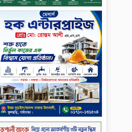
ডিজিটাল স্ক্রিন ছেড়ে ফসলের মাঠে
শিক্ষার্থীরা; টাঙ্গাইলের মহিষমারা
কলেজে খুন্তি-কোদালে তরুণদের
নতুন বিপ্লব!
শান্তা পিনাকলে প্রিমিয়ার ব্যাংকের
বোর্ড সভা অনুষ্ঠিত
কাফরুলে মুক্তিযোদ্ধা কল্যাণ
সমিতিতে ইশতিয়াক আজিজ
উলফাতের কোটি টাকার দুর্নীতি,
ফ্ল্যাট দখলের অপচেষ্টা ও সন্ত্রাসী
হামলা
ব্যাংকিং খাত স্থিতিশীল করতে ১৮
মাসের পরিকল্পনা কেন্দ্রীয়
ব্যাংকের
কারখানার উৎপাদন কার্যক্রম
সম্পূর্ণ বন্ধ, জানাল এস আলম