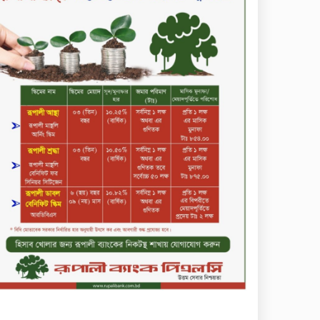
কোল্ড রোলড স্টিলস
দীর্ঘস্থায়ী ৭,৫০০ এমএএইচ
ব্যাটারি এবং শক্তিশালী গরিলা গ্লাস
৭আই সুরক্ষা নিয়ে শাওমি উন্মোচন
করল নতুন রেডমি ১৭
২০২৫-২৬ অর্থবছরে এনবিআরের
রাজস্ব আদায় ৪.১৫ লাখ কোটি
টাকা
সপ্তাহের তৃতীয় কার্যদিবসে
লেনদেনের শীর্ষে একমি
পেস্টিসাইড
সপ্তাহের তৃতীয় কার্যদিবসে
দরবৃদ্ধির শীর্ষে সেন্ট্রাল ইন্সুরেন্স