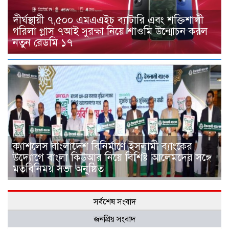
দীর্ঘস্থায়ী ৭,৫০০ এমএএইচ ব্যাটারি এবং শক্তিশালী
গরিলা গ্লাস ৭আই সুরক্ষা নিয়ে শাওমি উন্মোচন করল
নতুন রেডমি ১৭
ক্যাশলেস বাংলাদেশ বিনির্মাণে ইসলামী ব্যাংকের
উদ্যোগে বাংলা কিউআর নিয়ে বিশিষ্ট আলেমদের সঙ্গে
মতবিনিময় সভা অনুষ্ঠিত
সর্বশেষ সংবাদ
জনপ্রিয় সংবাদ