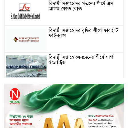
বিদায়ী সপ্তাহে দর পতনের শীর্ষে এস
আলম কোল্ড রোল্ড
বিদায়ী সপ্তাহে দর বৃদ্ধির শীর্ষে ফারইস্ট
ফাইন্যান্স
বিদায়ী সপ্তাহে লেনদেনের শীর্ষে শার্প
ইন্ডাস্ট্রিজ
চুয়াডাঙ্গায় বিএআরআই’র কৃষি গবেষণা
কেন্দ্র, মেহেরপুর এর আঞ্চলিক রিভিউ
কর্মশালা/২০২৫-২৬ অনুষ্ঠিত
মুসলিম নিকাহ রেজিস্ট্রার কল্যাণ
পরিষদের সম্মেলন অনুষ্ঠিত