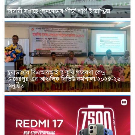
বিদায়ী সপ্তাহে লেনদেনের শীর্ষে শার্প ইন্ডাস্ট্রিজ
চুয়াডাঙ্গায় বিএআরআই’র কৃষি গবেষণা কেন্দ্র,
মেহেরপুর এর আঞ্চলিক রিভিউ কর্মশালা/২০২৫-২৬
অনুষ্ঠিত