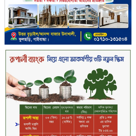
নিরাপদ ও স্বল্পব্যয়ে ক্যাশলেস লেনদেন
গড়তে কাজ করছে বাংলাদেশ ব্যাংক:
গভর্নর
জীবননগর সীমান্ত দিয়ে ভারতে অবৈধ
অনুপ্রবেশের সময় ৮ বাংলাদেশি নারী
আটক
মাধবপুর গৃহবধূর ঝুলন্ত মরদেহ উদ্ধার
করছে পুলিশ
চ্যানেল আইয়ের ‘আমরাই বাংলাদেশ’
টকশোতে সাইফুল ইসলাম সোহেল ও
চিত্রনায়ক ডিএ তায়েব
টাঙ্গাইলে নিহত বাস মালিকদের
পরিবারকে অনুদান ও সম্মাননা প্রদান