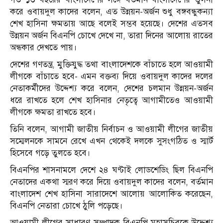
করে ওবায়দুল কাদের বলেন, এত উন্নয়ন-অর্জন শুধু বঙ্গবন্ধুকন্যা
শেখ হাসিনা ক্ষমতায় আছে বলেই সম্ভব হয়েছে। দেশের এতসব
উন্নয়ন অর্জন বিএনপি চোখে দেখে না, তারা দিনের আলোয় রাতের
অন্ধকার দেখতে পায়।
দেশের গণতন্ত্র, মুক্তিযুদ্ধ তথা বাংলাদেশকে বাঁচাতে হলে আওয়ামী
লীগকে বাঁচাতে হবে- এমন বক্তব্য দিয়ে ওবায়দুল কাদের দলের
নেতাকর্মীদের উদ্দেশ্য করে বলেন, দেশের চলমান উন্নয়ন-অর্জন
ধরে রাখতে হলে শেখ হাসিনার নেতৃত্বে আগামীতেও আওয়ামী
লীগকে ক্ষমতা রাখতে হবে।
তিনি বলেন, আগামী জাতীয় নির্বাচন ও আওয়ামী লীগের জাতীয়
সম্মেলনকে সামনে রেখে এখন থেকেই দলকে সুসংগঠিত ও স্মার্ট
হিসেবে গড়ে তুলতে হবে।
বিএনপির শাসনামলে দেশে ২৪ ঘণ্টাই লোডশেডিং ছিল বিএনপি
নেতাদের একথা স্মরণ করে দিয়ে ওবায়দুল কাদের বলেন, বর্তমান
বাংলাদেশ শেখ হাসিনা সারাদেশে আলোয় আলোকিত করেছেন,
বিএনপি নেতারা চোখে ঠুলি পড়েছে।
আওয়ামী লীগের সাধারণ সম্পাদক বিএনপি মহাসচিবকে উদ্দেশ্য