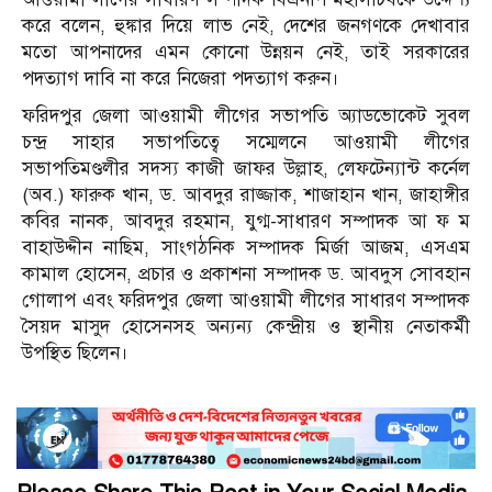
করে বলেন, হুঙ্কার দিয়ে লাভ নেই, দেশের জনগণকে দেখাবার
মতো আপনাদের এমন কোনো উন্নয়ন নেই, তাই সরকারের
পদত্যাগ দাবি না করে নিজেরা পদত্যাগ করুন।
ফরিদপুর জেলা আওয়ামী লীগের সভাপতি অ্যাডভোকেট সুবল
চন্দ্র সাহার সভাপতিত্বে সম্মেলনে আওয়ামী লীগের
সভাপতিমণ্ডলীর সদস্য কাজী জাফর উল্লাহ, লেফটেন্যান্ট কর্নেল
(অব.) ফারুক খান, ড. আবদুর রাজ্জাক, শাজাহান খান, জাহাঙ্গীর
কবির নানক, আবদুর রহমান, যুগ্ম-সাধারণ সম্পাদক আ ফ ম
বাহাউদ্দীন নাছিম, সাংগঠনিক সম্পাদক মির্জা আজম, এসএম
কামাল হোসেন, প্রচার ও প্রকাশনা সম্পাদক ড. আবদুস সোবহান
গোলাপ এবং ফরিদপুর জেলা আওয়ামী লীগের সাধারণ সম্পাদক
সৈয়দ মাসুদ হোসেনসহ অন্যন্য কেন্দ্রীয় ও স্থানীয় নেতাকর্মী
উপস্থিত ছিলেন।