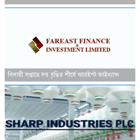
বিদায়ী সপ্তাহে দর বৃদ্ধির শীর্ষে ফারইস্ট ফাইন্যান্স