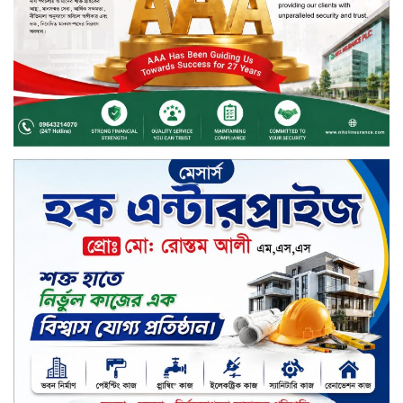
দীর্ঘস্থায়ী ৭,৫০০ এমএএইচ ব্যাটারি
এবং শক্তিশালী গরিলা গ্লাস ৭আই সুরক্ষা
নিয়ে শাওমি উন্মোচন করল নতুন রেডমি
১৭
খালেদা জিয়ার গাড়ীতে হামলাকারী
রুবেলের গোত্রীয় সন্ত্রাসীদের গ্রেফতারের
দাবি
ক্যাশলেস বাংলাদেশ বিনির্মাণে
ইসলামী ব্যাংকের উদ্যোগে বাংলা
কিউআর নিয়ে বিশিষ্ট আলেমদের সঙ্গে
মতবিনিময় সভা অনুষ্ঠিত
‘শেখ হাসিনা ডিসেম্বরে ফিরলে গণহত্যার
দায় নিয়ে কারাগারে যাবেন,’ আইনমন্ত্রী
মধ্যরাতে শাহজালাল বিমানবন্দরের
বলাকা লাউঞ্জে অগ্নিকাণ্ড