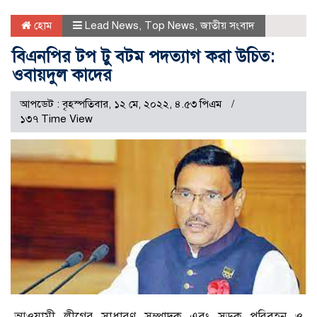
হোম
Lead News
,
Top News
,
জাতীয় সংবাদ
বিএনপির টপ টু বটম পদত্যাগ করা উচিত:
ওবায়দুল কাদের
আপডেট : বৃহস্পতিবার, ১২ মে, ২০২২, ৪.৫৩ পিএম
১৩৭ Time View
আওয়ামী লীগের সাধারণ সম্পাদক এবং সড়ক পরিবহন ও