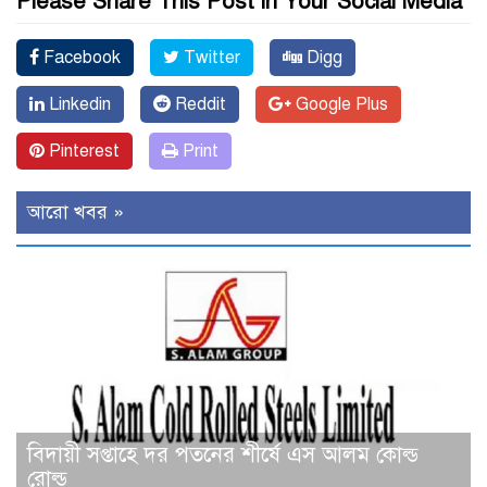
Please Share This Post in Your Social Media
Facebook
Twitter
Digg
Linkedin
Reddit
Google Plus
Pinterest
Print
আরো খবর »
বিদায়ী সপ্তাহে দর পতনের শীর্ষে এস আলম কোল্ড
রোল্ড